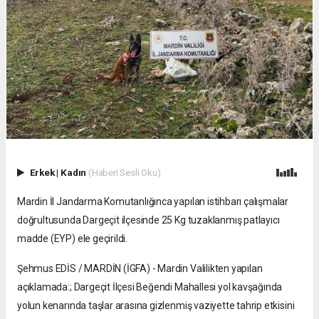
Erkek
|
Kadın
(Haberi Sesli Oku)
Mardin İl Jandarma Komutanlığınca yapılan istihbarı çalışmalar
doğrultusunda Dargeçit ilçesinde 25 Kg tuzaklanmış patlayıcı
madde (EYP) ele geçirildi.
Şehmus EDİS / MARDİN (İGFA) - Mardin Valilikten yapılan
açıklamada:; Dargeçit İlçesi Beğendi Mahallesi yol kavşağında
yolun kenarında taşlar arasına gizlenmiş vaziyette tahrip etkisini