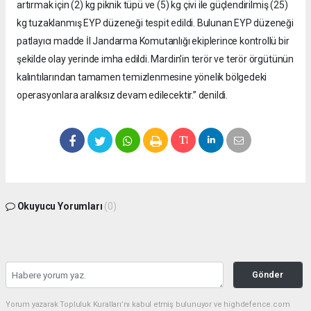
artırmak için (2) kg piknik tüpü ve (5) kg çivi ile güçlendirilmiş (25)
kg tuzaklanmış EYP düzeneği tespit edildi. Bulunan EYP düzeneği
patlayıcı madde İl Jandarma Komutanlığı ekiplerince kontrollü bir
şekilde olay yerinde imha edildi. Mardin'in terör ve terör örgütünün
kalıntılarından tamamen temizlenmesine yönelik bölgedeki
operasyonlara aralıksız devam edilecektir.” denildi.
Okuyucu Yorumları
(0)
Gönder
Yorum yazarak Topluluk Kuralları’nı kabul etmiş bulunuyor ve highdefence.com