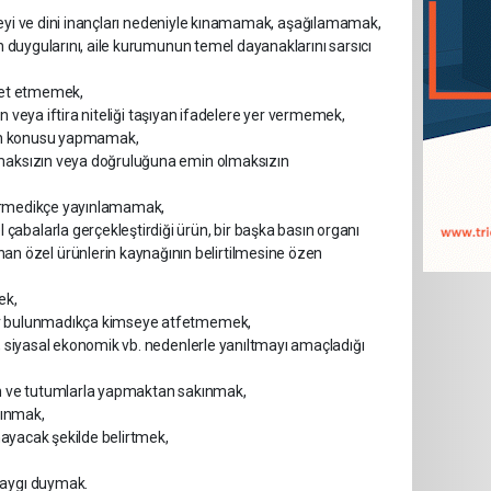
 düzeyi ve dini inançları nedeniyle kınamamak, aşağılamamak,
in duygularını, aile kurumunun temel dayanaklarını sarsıcı
alet etmemek,
yan veya iftira niteliği taşıyan ifadelere yer vermemek,
ayın konusu yapmamak,
ulmaksızın veya doğruluğuna emin olmaksızın
ektirmedikçe yayınlamamak,
abalarla gerçekleştirdiği ürün, bir başka basın organı
n özel ürünlerin kaynağının belirtilmesine özen
ek,
nler bulunmadıkça kimseye atfetmemek,
l, siyasal ekonomik vb. nedenlerle yanıltmayı amaçladığı
tem ve tutumlarla yapmaktan sakınmak,
çınmak,
kmayacak şekilde belirtmek,
saygı duymak.