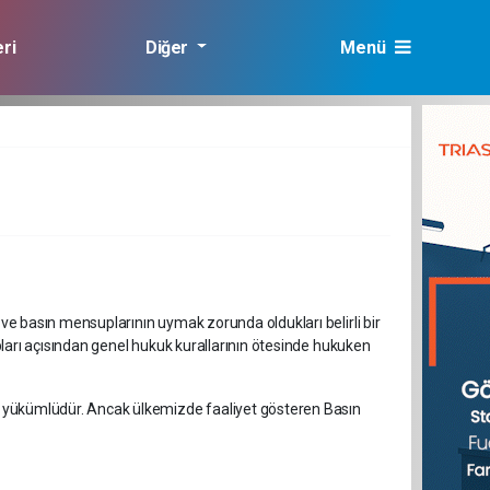
ri
Diğer
Menü
lık
e basın mensuplarının uymak zorunda oldukları belirli bir
ları açısından genel hukuk kurallarının ötesinde hukuken
 yükümlüdür. Ancak ülkemizde faaliyet gösteren Basın