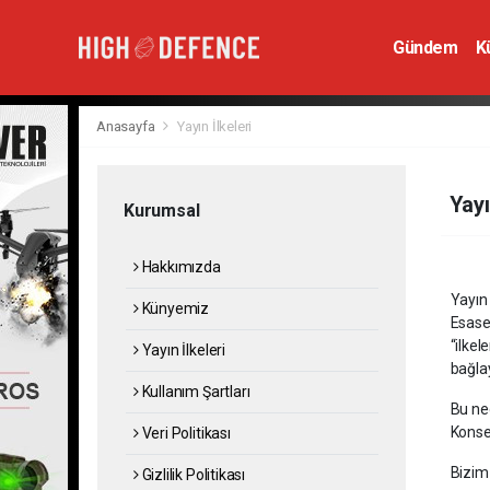
Gündem
K
Hava Savunm
Anasayfa
Yayın İlkeleri
Yayı
Kurumsal
Hakkımızda
Yayın 
Künyemiz
Esase
“ilke
Yayın İlkeleri
bağlay
Kullanım Şartları
Bu ne
Konsey
Veri Politikası
Bizim 
Gizlilik Politikası