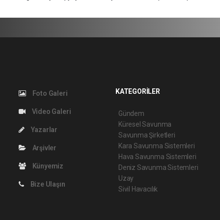
KATEGORİLER
Foto Galeri
Video Galeri
Gündem
Küresel Savunma
Yazarlar
Savunma Şirketleri
Kara Savunma Sistemleri
Arşivler
Hava Savunma Sistemleri
Künyemiz
Deniz Savunma Sistemleri
Uzay
Bize Ulaşın
Sivil Havacılık