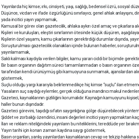
Yayınlarda hiç kimse; ırkı, cinsiyeti, yaşı, sağlığı, bedensel özrü, sosyal
Düşünce, vicdan ve ifade özgürlüğünü sınırlayıcı; genel ahlak anlayışını, d
yada incitici yayın yapmamak,
Kamusal bir görev olan gazetecilik, ahlaka aykırı özel amaç ve çıkarlara 
Kişileri ve kuruluşları, eleştiri sınırlarının ötesinde küçük düşüren, aşağıla
Kişilerin özel yaşamı, kamu çıkarlarının gerektirdiği durumlar dışında, y
Soruşturulması gazetecilik olanakları içinde bulunan haberler, soruştur
yayınlamamak,
Saklı kalması kaydıyla verilen bilgiler, kamu yararı ciddi bir biçimde ger
Bir basın organının dağıtım süreci tamamlanmadan o basın organının özel ç
tarafından kendi ürünüymüş gibi kamuoyuna sunmamak, ajanslardan alına
göstermek,
Suçlu olduğu yargı kararıyla belirlenmedikçe hiç kimse “suçlu” ilan etmem
Yasaların suç saydığı eylemler, gerçek olduğuna inandırıcı makul nede
Gazeteci, kaynaklarının gizliliğini korumalıdır. Kaynağın kamuoyunu kişise
haller bunun dışındadır.
Gazeteci görevini, taşıdığı sıfatın saygınlığına gölge düşürebilecek yön
Şiddet ve zorbalığı özendirici, insani değerleri incitici yayın yapmaktan ka
İlan ve reklam niteliğindeki yayınların bu niteliklerini, tereddüde yer bıra
Yayın tarihi için konan zaman kaydına saygı göstermek,
Basın organları, yanlış yayınlardan kaynaklanan cevap ve tekzip hakkına 