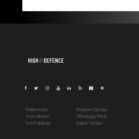
Pro-0.024
Hakkımızda
Kullanım Şartları
Yayın İlkeleri
Whatsapp İhbar
Veri Politikası
Haber Gönder