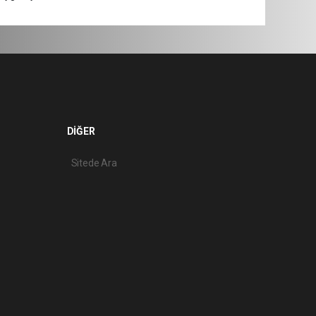
DİĞER
Sitede Ara