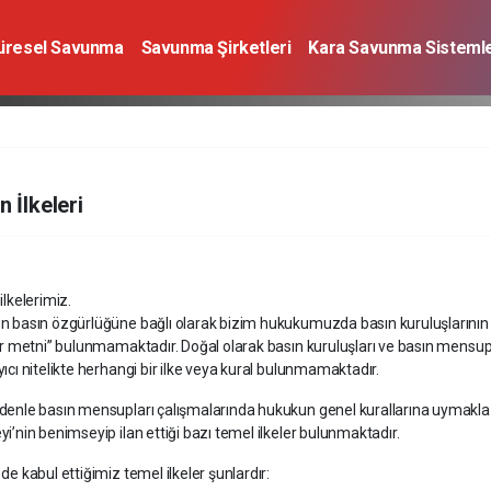
üresel Savunma
Savunma Şirketleri
Kara Savunma Sistemle
a Sistemleri
Deniz Savunma Sistemleri
Uzay
Sivil Havacı
n İlkeleri
ilkelerimiz.
n basın özgürlüğüne bağlı olarak bizim hukukumuzda basın kuruluşlarının v
ler metni” bulunmamaktadır. Doğal olarak basın kuruluşları ve basın mensup
ıcı nitelikte herhangi bir ilke veya kural bulunmamaktadır.
denle basın mensupları çalışmalarında hukukun genel kurallarına uymakla
i’nin benimseyip ilan ettiği bazı temel ilkeler bulunmaktadır.
de kabul ettiğimiz temel ilkeler şunlardır: