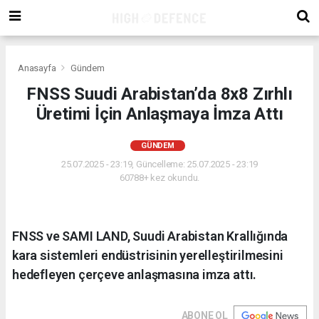
Anasayfa
Gündem
FNSS Suudi Arabistan’da 8x8 Zırhlı
Üretimi İçin Anlaşmaya İmza Attı
GÜNDEM
25.07.2025 - 23:19, Güncelleme: 25.07.2025 - 23:19
60788+ kez okundu.
FNSS ve SAMI LAND, Suudi Arabistan Krallığında
kara sistemleri endüstrisinin yerelleştirilmesini
hedefleyen çerçeve anlaşmasına imza attı.
ABONE OL