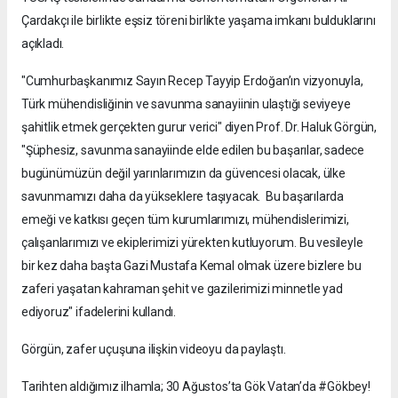
Çardakçı ile birlikte eşsiz töreni birlikte yaşama imkanı bulduklarını
açıkladı.
"Cumhurbaşkanımız Sayın Recep Tayyip Erdoğan’ın vizyonuyla,
Türk mühendisliğinin ve savunma sanayiinin ulaştığı seviyeye
şahitlik etmek gerçekten gurur verici" diyen Prof. Dr. Haluk Görgün,
"Şüphesiz, savunma sanayiinde elde edilen bu başarılar, sadece
bugünümüzün değil yarınlarımızın da güvencesi olacak, ülke
savunmamızı daha da yükseklere taşıyacak. Bu başarılarda
emeği ve katkısı geçen tüm kurumlarımızı, mühendislerimizi,
çalışanlarımızı ve ekiplerimizi yürekten kutluyorum. Bu vesileyle
bir kez daha başta Gazi Mustafa Kemal olmak üzere bizlere bu
zaferi yaşatan kahraman şehit ve gazilerimizi minnetle yad
ediyoruz" ifadelerini kullandı.
Görgün, zafer uçuşuna ilişkin videoyu da paylaştı.
Tarihten aldığımız ilhamla; 30 Ağustos’ta Gök Vatan’da #Gökbey!