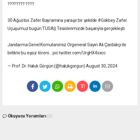
???????? ????
30 Ağustos Zafer Bayramına yaraşır bir şekilde #Gökbey Zafer
Uçuşumuz bugün TUSAŞ Tesislerimizde başarıyla gerçekleşti.
Jandarma Genel Komutanımız Orgeneral Sayın Ali Çardakçı ile
birlikte bu eşsiz töreni… pic.twitter.com/UrgHX4xxcc
— Prof. Dr. Haluk Görgün (@halukgorgun) August 30, 2024
Okuyucu Yorumları
(0)