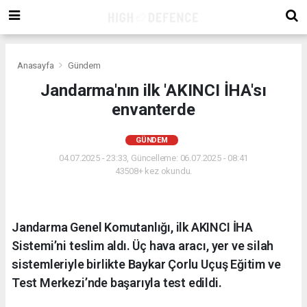
Anasayfa
Gündem
Jandarma'nın ilk 'AKINCI İHA'sı
envanterde
GÜNDEM
04.07.2025 - 23:33, Güncelleme: 06.07.2025 - 08:41
43508+ kez okundu.
Jandarma Genel Komutanlığı, ilk AKINCI İHA
Sistemi’ni teslim aldı. Üç hava aracı, yer ve silah
sistemleriyle birlikte Baykar Çorlu Uçuş Eğitim ve
Test Merkezi’nde başarıyla test edildi.