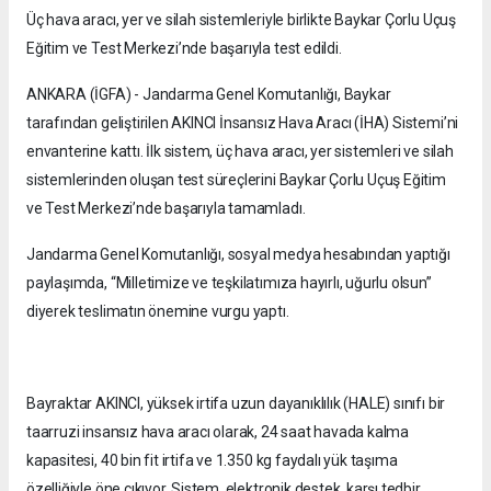
Üç hava aracı, yer ve silah sistemleriyle birlikte Baykar Çorlu Uçuş
Eğitim ve Test Merkezi’nde başarıyla test edildi.
ANKARA (İGFA) - Jandarma Genel Komutanlığı, Baykar
tarafından geliştirilen AKINCI İnsansız Hava Aracı (İHA) Sistemi’ni
envanterine kattı. İlk sistem, üç hava aracı, yer sistemleri ve silah
sistemlerinden oluşan test süreçlerini Baykar Çorlu Uçuş Eğitim
ve Test Merkezi’nde başarıyla tamamladı.
Jandarma Genel Komutanlığı, sosyal medya hesabından yaptığı
paylaşımda, “Milletimize ve teşkilatımıza hayırlı, uğurlu olsun”
diyerek teslimatın önemine vurgu yaptı.
Bayraktar AKINCI, yüksek irtifa uzun dayanıklılık (HALE) sınıfı bir
taarruzi insansız hava aracı olarak, 24 saat havada kalma
kapasitesi, 40 bin fit irtifa ve 1.350 kg faydalı yük taşıma
özelliğiyle öne çıkıyor. Sistem, elektronik destek, karşı tedbir