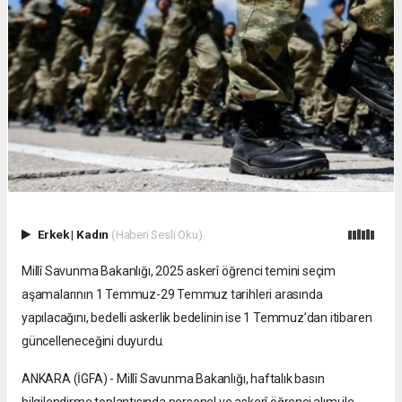
Erkek
|
Kadın
(Haberi Sesli Oku)
Millî Savunma Bakanlığı, 2025 askerî öğrenci temini seçim
aşamalarının 1 Temmuz-29 Temmuz tarihleri arasında
yapılacağını, bedelli askerlik bedelinin ise 1 Temmuz’dan itibaren
güncelleneceğini duyurdu.
ANKARA (İGFA) - Millî Savunma Bakanlığı, haftalık basın
bilgilendirme toplantısında personel ve askerî öğrenci alımı ile