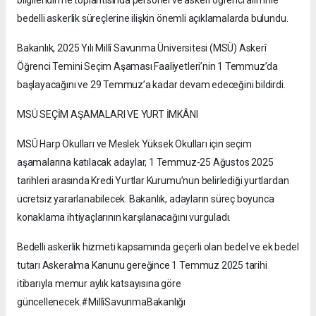
bedelli askerlik süreçlerine ilişkin önemli açıklamalarda bulundu.
Bakanlık, 2025 Yılı Millî Savunma Üniversitesi (MSÜ) Askerî
Öğrenci Temini Seçim Aşaması Faaliyetleri’nin 1 Temmuz’da
başlayacağını ve 29 Temmuz’a kadar devam edeceğini bildirdi.
MSÜ SEÇİM AŞAMALARI VE YURT İMKÂNI
MSÜ Harp Okulları ve Meslek Yüksek Okulları için seçim
aşamalarına katılacak adaylar, 1 Temmuz-25 Ağustos 2025
tarihleri arasında Kredi Yurtlar Kurumu’nun belirlediği yurtlardan
ücretsiz yararlanabilecek. Bakanlık, adayların süreç boyunca
konaklama ihtiyaçlarının karşılanacağını vurguladı.
Bedelli askerlik hizmeti kapsamında geçerli olan bedel ve ek bedel
tutarı Askeralma Kanunu gereğince 1 Temmuz 2025 tarihi
itibarıyla memur aylık katsayısına göre
güncellenecek.#MillîSavunmaBakanlığı