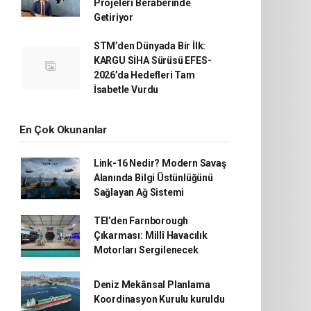
Projeleri Beraberinde
Getiriyor
STM’den Dünyada Bir İlk:
KARGU SİHA Sürüsü EFES-
2026’da Hedefleri Tam
İsabetle Vurdu
En Çok Okunanlar
Link-16 Nedir? Modern Savaş
Alanında Bilgi Üstünlüğünü
Sağlayan Ağ Sistemi
TEI’den Farnborough
Çıkarması: Millî Havacılık
Motorları Sergilenecek
Deniz Mekânsal Planlama
Koordinasyon Kurulu kuruldu