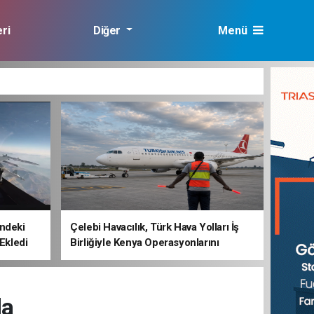
ri
Diğer
Menü
lık
ndeki
Çelebi Havacılık, Türk Hava Yolları İş
 Ekledi
Birliğiyle Kenya Operasyonlarını
Güçlendiriyor
da