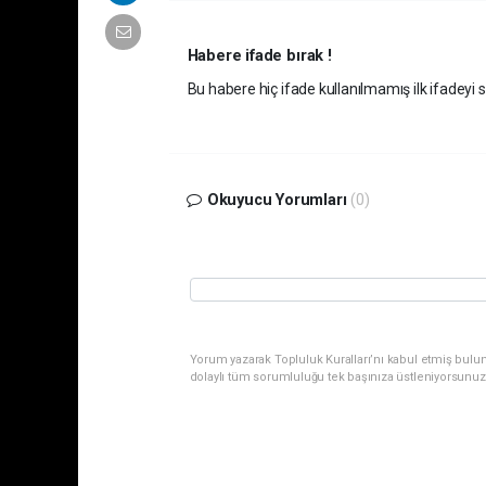
Habere ifade bırak !
Bu habere hiç ifade kullanılmamış ilk ifadeyi si
Okuyucu Yorumları
(0)
Yorum yazarak Topluluk Kuralları’nı kabul etmiş bulu
dolaylı tüm sorumluluğu tek başınıza üstleniyorsunuz