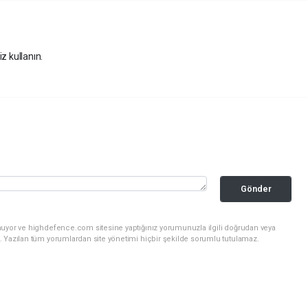
z kullanın.
Gönder
nuyor ve highdefence.com sitesine yaptığınız yorumunuzla ilgili doğrudan veya
. Yazılan tüm yorumlardan site yönetimi hiçbir şekilde sorumlu tutulamaz.