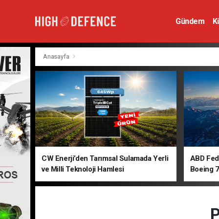
Gündem
K
Hava Savunm
Anasayfa
CW Enerji’den Tarımsal Sulamada Yerli
ABD Fede
ve Milli Teknoloji Hamlesi
Boeing 7
P