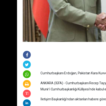
Cumhurbaşkanı Erdoğan, Pakistan Kara Kuvvetl
ANKARA (İGFA) - Cumhurbaşkanı Recep Tayyip
Munir'i Cumhurbaşkanlığı Külliyesi'nde kabul et
İletişim Başkanlığı'ndan aktarılan habere göre