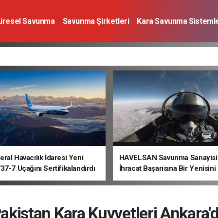
üresel Savunma
Savunma Şirketleri
Kara Savunma Sistemle
a Sistemleri
Deniz Savunma Sistemleri
Uzay
Sivil Havacı
ral Havacılık İdaresi Yeni
HAVELSAN Savunma Sanayisi
37-7 Uçağını Sertifikalandırdı
İhracat Başarısına Bir Yenisini
akistan Kara Kuvvetleri Ankara'