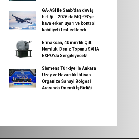
GA-ASI ile Saab'dan dev iş
birliği... 2026'da MQ-9B'ye
hava erken uyarı ve kontrol
kabiliyeti test edilecek
Ermaksan, 40 mm’lik Çift
Namlulu Deniz Topunu SAHA
EXPO’da Sergileyecek!
Siemens Türkiye ile Ankara
Uzay ve Havacılık İhtisas
Organize Sanayi Bölgesi
Arasında Önemli İş Birliği