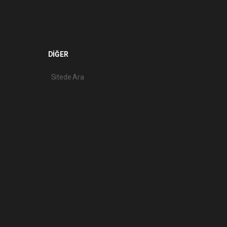
DİĞER
Sitede Ara