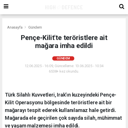
Anasayfa
Gündem
Pençe-Kilit'te teröristlere ait
mağara imha edildi
GÜNDEM
12.06.2025 - 16:09, Güncelleme: 13.06.2025 - 10:34
6538+ kez okundu.
Türk Silahlı Kuvvetleri, Irak’ın kuzeyindeki Pençe-
Kilit Operasyonu bölgesinde teröristlere ait bir
mağarayı tespit ederek kullanılamaz hale getirdi.
Mağarada ele geçirilen çok sayıda silah, mühimmat
ve yaşam malzemesi imha edildi.