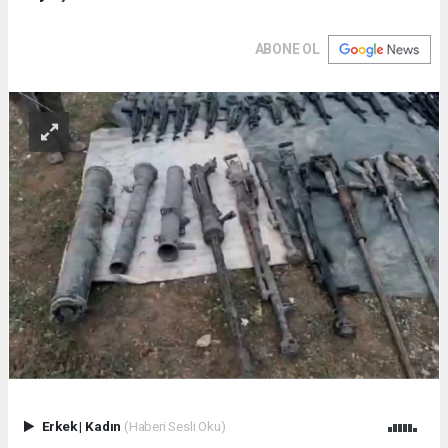
ABONE OL
Erkek
|
Kadın
(Haberi Sesli Oku)