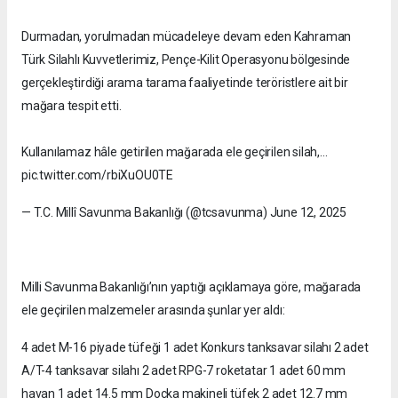
Durmadan, yorulmadan mücadeleye devam eden Kahraman
Türk Silahlı Kuvvetlerimiz, Pençe-Kilit Operasyonu bölgesinde
gerçekleştirdiği arama tarama faaliyetinde teröristlere ait bir
mağara tespit etti.
Kullanılamaz hâle getirilen mağarada ele geçirilen silah,…
pic.twitter.com/rbiXuOU0TE
— T.C. Millî Savunma Bakanlığı (@tcsavunma) June 12, 2025
Milli Savunma Bakanlığı’nın yaptığı açıklamaya göre, mağarada
ele geçirilen malzemeler arasında şunlar yer aldı:
4 adet M-16 piyade tüfeği 1 adet Konkurs tanksavar silahı 2 adet
A/T-4 tanksavar silahı 2 adet RPG-7 roketatar 1 adet 60 mm
havan 1 adet 14.5 mm Doçka makineli tüfek 2 adet 12.7 mm