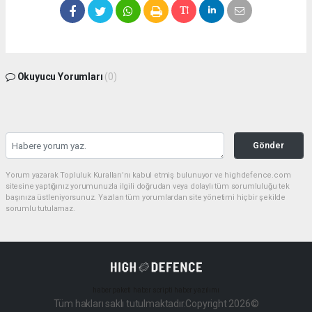
Okuyucu Yorumları
(0)
Gönder
Yorum yazarak Topluluk Kuralları’nı kabul etmiş bulunuyor ve highdefence.com
sitesine yaptığınız yorumunuzla ilgili doğrudan veya dolaylı tüm sorumluluğu tek
başınıza üstleniyorsunuz. Yazılan tüm yorumlardan site yönetimi hiçbir şekilde
sorumlu tutulamaz.
haber paketi
haber scripti
haber yazılımı
Tüm hakları saklı tutulmaktadır.Copyright 2026©