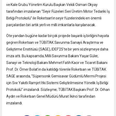
ve Kale Grubu Yönetim Kurulu Başkan Vekili Osman Okyay
tarafından imzalanan “Seyir Füzeleri Seri Üretim Motor Tedariki İş
Birliği Protokolü” ile Roketsan’ın seyir füzelerindeki en önemli
parçalardan biri artık yerli ve milli imkanlarla karşılanacak.
Öte yandan bugüne kadar birçok projede başarılı iş birliğini hayata
geçiren Roketsan ve TÜBİTAK Savunma Sanayii Araştırma ve
Geliştirme Enstitüsü (SAGE), IDEF’25’te bir yeni sözleşmeye daha
imza attı. Bu kapsamda; Milli Savunma Bakanı Yaşar Güler,
Sanayi ve Teknoloji Bakanı Mehmet Fatih Kacır ve Ticaret Bakanı
Prof. Dr. Ömer Bolat’ın da katıldığı törenle Roketsan ve TÜBİTAK
SAGE arasında, “Süpersonik Gemisavar Güdümlü Mermi Projesi
için Sıvı Yakıtlı Ramjet İtki Sistemi Geliştirilmesine Yönelik İş Birliği
Protokolü” imzalandı. Sözleşme; TÜBİTAK Başkanı Prof. Dr. Orhan
Aydın ve Roketsan Genel Müdürü Murat İkinci tarafından
imzalandı.