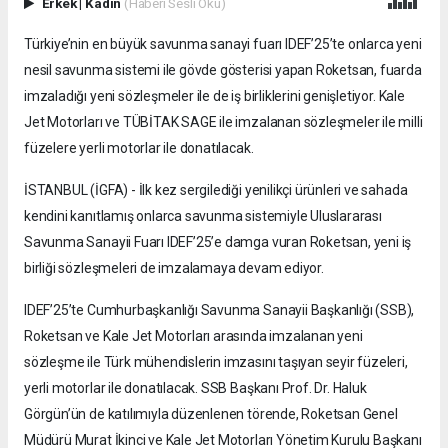
Erkek
|
Kadın
(Haberi Sesli Oku)
Türkiye’nin en büyük savunma sanayi fuarı IDEF’25’te onlarca yeni
nesil savunma sistemi ile gövde gösterisi yapan Roketsan, fuarda
imzaladığı yeni sözleşmeler ile de iş birliklerini genişletiyor. Kale
Jet Motorları ve TÜBİTAK SAGE ile imzalanan sözleşmeler ile milli
füzelere yerli motorlar ile donatılacak.
İSTANBUL (İGFA) - İlk kez sergilediği yenilikçi ürünleri ve sahada
kendini kanıtlamış onlarca savunma sistemiyle Uluslararası
Savunma Sanayii Fuarı IDEF’25’e damga vuran Roketsan, yeni iş
birliği sözleşmeleri de imzalamaya devam ediyor.
IDEF’25’te Cumhurbaşkanlığı Savunma Sanayii Başkanlığı (SSB),
Roketsan ve Kale Jet Motorları arasında imzalanan yeni
sözleşme ile Türk mühendislerin imzasını taşıyan seyir füzeleri,
yerli motorlar ile donatılacak. SSB Başkanı Prof. Dr. Haluk
Görgün’ün de katılımıyla düzenlenen törende, Roketsan Genel
Müdürü Murat İkinci ve Kale Jet Motorları Yönetim Kurulu Başkanı