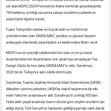
yer alan MSPO 2024 Polonya’nın Kielce kentinde gerçekleştirildi.
769 katılımcı, ürettiği savunma sanayi ürünlerini yüzbinlerce
ziyaretçinin ilgisine sundu.
Fuara Türkiye’den katılan en büyük silah ve mühimmat
üreticilerinden olan SARSILMAZ, yenilikçi ve işlevsel tasarım
anlayışıyla standında ziyaretçilere ve katılımcılara ilham verdi.
MSPO’nun en prestijli ödüllerinden biri olan ve en iyi stand
düzenlemeleri ile tasarımlarını öne çıkarmayı amaçlayan Top
Design Ödülü bir kez daha SARSILMAZ’ın oldu. Sarsılmaz,
2022’de de Türkiye’ye aynı ödülle dönmüştü.
Sarsılmaz, fuarda Uzaktan Komutalı Silah Sistemleriyle (UKSK)
dikkatleri üzerine çekerken, UKSK’lar stand tasarımına da etki
eden faktörler arasında yer aldı. Sarsılmaz’ın ürettiği 300’den
fazla silah çeşidi arasında fuarın ruhuna göre seçilen ürünlerin yer
aldığı stand, Türk Savunma Sanayinin geldiği aşamayı canlı olarak