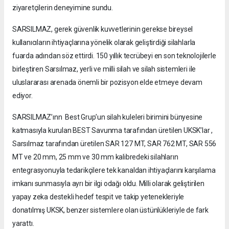
ziyaretçilerin deneyimine sundu.
SARSILMAZ, gerek güvenlik kuvvetlerinin gerekse bireysel
kullanıcıların ihtiyaçlarına yönelik olarak geliştirdiği silahlarla
fuarda adından söz ettirdi. 150 yıllık tecrübeyi en son teknolojilerle
birleştiren Sarsılmaz, yerli ve milli silah ve silah sistemleri ile
uluslararası arenada önemli bir pozisyon elde etmeye devam
ediyor.
SARSILMAZ’ınn Best Grup’un silah kuleleri birimini bünyesine
katmasıyla kurulan BEST Savunma tarafından üretilen UKSK’lar ,
Sarsılmaz tarafından üretilen SAR 127 MT, SAR 762 MT, SAR 556
MT ve 20 mm, 25 mm ve 30 mm kalibredeki silahların
entegrasyonuyla tedarikçilere tek kanaldan ihtiyaçlarını karşılama
imkanı sunmasıyla ayrı bir ilgi odağı oldu. Milli olarak geliştirilen
yapay zeka destekli hedef tespit ve takip yetenekleriyle
donatılmış UKSK, benzer sistemlere olan üstünlükleriyle de fark
yarattı.