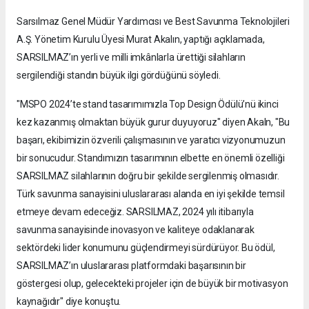
Sarsılmaz Genel Müdür Yardımcısı ve Best Savunma Teknolojileri
A.Ş. Yönetim Kurulu Üyesi Murat Akalın, yaptığı açıklamada,
SARSILMAZ’ın yerli ve milli imkânlarla ürettiği silahların
sergilendiği standın büyük ilgi gördüğünü söyledi.
"MSPO 2024’te stand tasarımımızla Top Design Ödülü’nü ikinci
kez kazanmış olmaktan büyük gurur duyuyoruz" diyen Akaln, "Bu
başarı, ekibimizin özverili çalışmasının ve yaratıcı vizyonumuzun
bir sonucudur. Standımızın tasarımının elbette en önemli özelliği
SARSILMAZ silahlarının doğru bir şekilde sergilenmiş olmasıdır.
Türk savunma sanayisini uluslararası alanda en iyi şekilde temsil
etmeye devam edeceğiz. SARSILMAZ, 2024 yılı itibarıyla
savunma sanayisinde inovasyon ve kaliteye odaklanarak
sektördeki lider konumunu güçlendirmeyi sürdürüyor. Bu ödül,
SARSILMAZ’ın uluslararası platformdaki başarısının bir
göstergesi olup, gelecekteki projeler için de büyük bir motivasyon
kaynağıdır" diye konuştu.