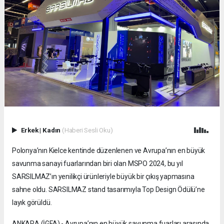
Erkek
|
Kadın
(Haberi Sesli Oku)
Polonya’nın Kielce kentinde düzenlenen ve Avrupa’nın en büyük
savunma sanayi fuarlarından biri olan MSPO 2024, bu yıl
SARSILMAZ’ın yenilikçi ürünleriyle büyük bir çıkış yapmasına
sahne oldu. SARSILMAZ stand tasarımıyla Top Design Ödülü’ne
layık görüldü.
ANKARA (İGFA) - Avrupa’nın en büyük savunma fuarları arasında