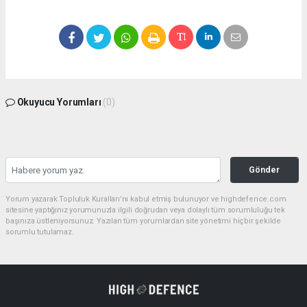
Okuyucu Yorumları
(0)
Gönder
Yorum yazarak Topluluk Kuralları’nı kabul etmiş bulunuyor ve highdefence.com
sitesine yaptığınız yorumunuzla ilgili doğrudan veya dolaylı tüm sorumluluğu tek
başınıza üstleniyorsunuz. Yazılan tüm yorumlardan site yönetimi hiçbir şekilde
sorumlu tutulamaz.