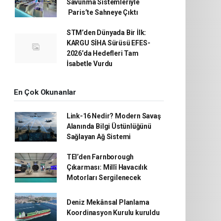
Savunma Sistemleriyle
Paris’te Sahneye Çıktı
STM’den Dünyada Bir İlk:
KARGU SİHA Sürüsü EFES-
2026’da Hedefleri Tam
İsabetle Vurdu
En Çok Okunanlar
Link-16 Nedir? Modern Savaş
Alanında Bilgi Üstünlüğünü
Sağlayan Ağ Sistemi
TEI’den Farnborough
Çıkarması: Millî Havacılık
Motorları Sergilenecek
Deniz Mekânsal Planlama
Koordinasyon Kurulu kuruldu