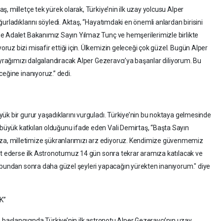
, milletçe tek yürek olarak, Türkiye’nin ilk uzay yolcusu Alper
urladıklarını söyledi. Aktaş, “Hayatımdaki en önemli anlardan birisini
e Adalet Bakanımız Sayın Yılmaz Tunç ve hemşerilerimizle birlikte
uz bizi misafir ettiği için. Ülkemizin geleceği çok güzel. Bugün Alper
ayrağımızı dalgalandıracak Alper Gezeravcı’ya başarılar diliyorum. Bu
ceğine inanıyoruz.” dedi.
ük bir gurur yaşadıklarını vurguladı. Türkiye’nin bu noktaya gelmesinde
yük katkıları olduğunu ifade eden Vali Demirtaş, “Başta Sayın
, milletimize şükranlarımızı arz ediyoruz. Kendimize güvenmemiz
et ederse ilk Astronotumuz 14 gün sonra tekrar aramıza katılacak ve
n bundan sonra daha güzel şeyleri yapacağın yürekten inanıyorum." diye
K”
 başlangıcında Türkiye’nin ilk astronotu Alper Gezeravcı’nın uzay