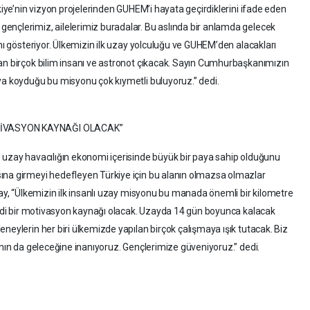
rkiye’nin vizyon projelerinden GUHEM’i hayata geçirdiklerini ifade eden
ençlerimiz, ailelerimiz buradalar. Bu aslında bir anlamda gelecek
ını gösteriyor. Ülkemizin ilk uzay yolculuğu ve GUHEM’den alacakları
an birçok bilim insanı ve astronot çıkacak. Sayın Cumhurbaşkanımızın
ya koyduğu bu misyonu çok kıymetli buluyoruz.” dedi.
TİVASYON KAYNAĞI OLACAK”
 uzay havacılığın ekonomi içerisinde büyük bir paya sahip olduğunu
ına girmeyi hedefleyen Türkiye için bu alanın olmazsa olmazlar
kay, “Ülkemizin ilk insanlı uzay misyonu bu manada önemli bir kilometre
ciddi bir motivasyon kaynağı olacak. Uzayda 14 gün boyunca kalacak
neylerin her biri ülkemizde yapılan birçok çalışmaya ışık tutacak. Biz
ının da geleceğine inanıyoruz. Gençlerimize güveniyoruz.” dedi.