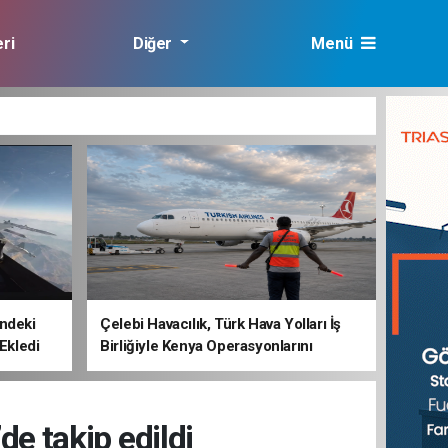
ri
Diğer
Menü
lık
ndeki
Çelebi Havacılık, Türk Hava Yolları İş
 Ekledi
Birliğiyle Kenya Operasyonlarını
Güçlendiriyor
e takip edildi