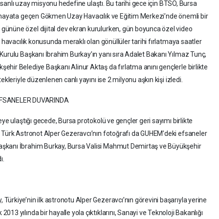
 insanlı uzay misyonu hedefine ulaştı. Bu tarihi gece için BTSO, Bursa
e hayata geçen Gökmen Uzay Havacılık ve Eğitim Merkezi’nde önemli bir
ününe özel dijital dev ekran kurulurken, gün boyunca özel video
e havacılık konusunda meraklı olan gönüllüler tarihi fırlatmaya saatler
Kurulu Başkanı İbrahim Burkay’ın yanı sıra Adalet Bakanı Yılmaz Tunç,
hir Belediye Başkanı Alinur Aktaş da fırlatma anını gençlerle birlikte
kleriyle düzenlenen canlı yayını ise 2 milyonu aşkın kişi izledi.
EFSANELER DUVARINDA
ye ulaştığı gecede, Bursa protokolü ve gençler geri sayımı birlikte
k Türk Astronot Alper Gezeravcı’nın fotoğrafı da GUHEM’deki efsaneler
şkanı İbrahim Burkay, Bursa Valisi Mahmut Demirtaş ve Büyükşehir
ı.
ürkiye’nin ilk astronotu Alper Gezeravcı’nın görevini başarıyla yerine
13 yılında bir hayalle yola çıktıklarını, Sanayi ve Teknoloji Bakanlığı