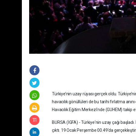
Türkiye’nin uzay rüyası gerçek oldu. Türkiye’n
havacılık gönüllüleri de bu tarihi fırlatma an
Havacılık Eğitim Merkezi’nde (GUHEM) takip et
BURSA (İGFA) - Türkiye'nin uzay çağı başladı.
çıktı. 19 Ocak Perşembe 00.49'da gerçekleştiri