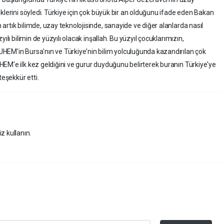
klerini söyledi. Türkiye için çok büyük bir an olduğunu ifade eden Bakan
rtık bilimde, uzay teknolojisinde, sanayide ve diğer alanlarda nasıl
ılı bilimin de yüzyılı olacak inşallah. Bu yüzyıl çocuklarımızın,
HEM'in Bursa'nın ve Türkiye'nin bilim yolculuğunda kazandırılan çok
EM'e ilk kez geldiğini ve gurur duyduğunu belirterek buranın Türkiye'ye
eşekkür etti.
z kullanın.