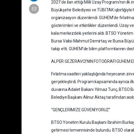
2021’de ilan ettiği Milli Uzay Programı’nın ilk
Büyükşehir Belediyesi ve TÜBİTAK işbirliğiyl
organizasyon düzenlendi. GUHEM’de fırlatma g
gösterimleri ve etkinlikler düzenlendi. Uzay v
kala merkezdeki yerlerini aldı. BTSO Yönetim 
Bursa Valisi Mahmut Demirtaş ve Bursa Büyükşe
takip etti. GUHEM’de bilim platformlarının deste
ALPER GEZERAVCI’NIN FOTOĞRAFI GUHEM 
Fırlatma saatleri yaklaştığında heyecanın zirve
gerçekleştirdi. Program kapsamında ayrıca il
duvarına Adalet Bakanı Yılmaz Tunç, BTSO Ba
Belediye Başkanı Alinur Aktaş tarafından asıld
“GENÇLERİMİZE GÜVENİYORUZ”
BTSO Yönetim Kurulu Başkanı İbrahim Burkay, T
getirmesi temennisinde bulundu. BTSO olarak 20