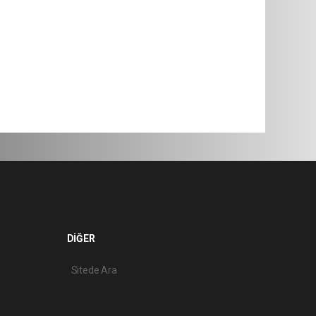
DİĞER
Sitede Ara