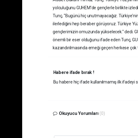
yolculuğunu GUHEM’de gençlerle birlikte izledi
Tunç, "Bugünü hiç unutmayacağız. Türkiye'nin a
ilerlediğini hep beraber görüyoruz. Türkiye Yüzy
gençlerimizin omuzunda yükselecek." dedi. GU
önemli bir eser olduğunu ifade eden Tunç, GUH
kazandırılmasında emeği geçen herkese çok t
Habere ifade bırak !
Bu habere hiç ifade kullanılmamış ilk ifadeyi si
Okuyucu Yorumları
(0)