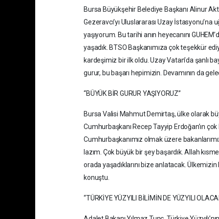
Bursa Büyükşehir Belediye Başkanı Alinur Aktaş
Gezeravcı’yı Uluslararası Uzay İstasyonu’na uğ
yaşıyorum. Bu tarihi anın heyecanını GUHEM’d
yaşadık. BTSO Başkanımıza çok teşekkür ediyor
kardeşimiz bir ilk oldu. Uzay Vatan’da şanlı b
gurur, bu başarı hepimizin. Devamının da gele
“BÜYÜK BİR GURUR YAŞIYORUZ”
Bursa Valisi Mahmut Demirtaş, ülke olarak büy
Cumhurbaşkanı Recep Tayyip Erdoğan’ın çok bü
Cumhurbaşkanımız olmak üzere bakanlarımıza
lazım. Çok büyük bir şey başardık. Allah kısm
orada yaşadıklarını bize anlatacak. Ülkemizi
konuştu.
“TÜRKİYE YÜZYILI BİLİMİN DE YÜZYILI OLACA
Adalet Bakanı Yılmaz Tunç, Türkiye Yüzyılı’nın