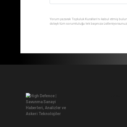
Yorum yazarak Topluluk Kuralları’nı kabul etmiş bulu
dolaylı tüm sorumluluğu tek başınıza üstleniyorsunuz
Pro-0.055