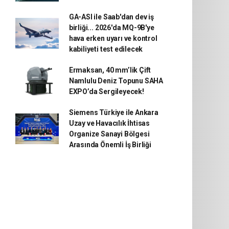
GA-ASI ile Saab'dan dev iş
birliği... 2026'da MQ-9B'ye
hava erken uyarı ve kontrol
kabiliyeti test edilecek
Ermaksan, 40 mm’lik Çift
Namlulu Deniz Topunu SAHA
EXPO’da Sergileyecek!
Siemens Türkiye ile Ankara
Uzay ve Havacılık İhtisas
Organize Sanayi Bölgesi
Arasında Önemli İş Birliği