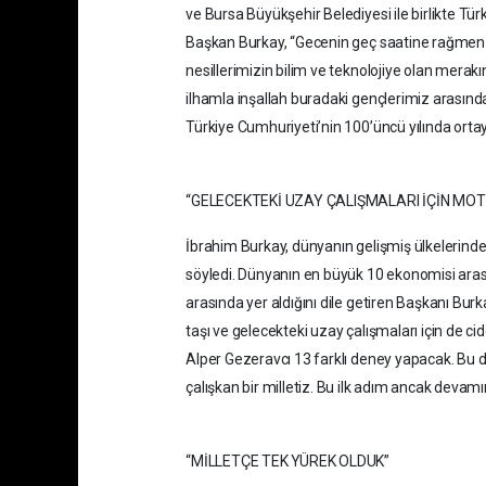
ve Bursa Büyükşehir Belediyesi ile birlikte Tü
Başkan Burkay, “Gecenin geç saatine rağmen g
nesillerimizin bilim ve teknolojiye olan merak
ilhamla inşallah buradaki gençlerimiz arasınd
Türkiye Cumhuriyeti’nin 100’üncü yılında orta
“GELECEKTEKİ UZAY ÇALIŞMALARI İÇİN MO
İbrahim Burkay, dünyanın gelişmiş ülkelerinde
söyledi. Dünyanın en büyük 10 ekonomisi aras
arasında yer aldığını dile getiren Başkanı Bur
taşı ve gelecekteki uzay çalışmaları için de 
Alper Gezeravcı 13 farklı deney yapacak. Bu de
çalışkan bir milletiz. Bu ilk adım ancak devam
“MİLLETÇE TEK YÜREK OLDUK”