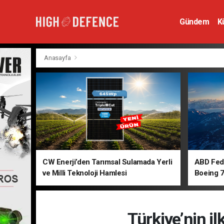
Gündem
K
Hava Savunm
Anasayfa
CW Enerji’den Tarımsal Sulamada Yerli
ABD Fede
ve Milli Teknoloji Hamlesi
Boeing 7
Türkiye’nin i