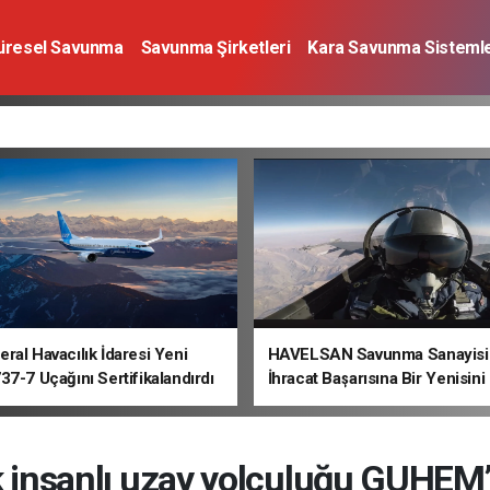
üresel Savunma
Savunma Şirketleri
Kara Savunma Sistemle
a Sistemleri
Deniz Savunma Sistemleri
Uzay
Sivil Havacı
ral Havacılık İdaresi Yeni
HAVELSAN Savunma Sanayisi
37-7 Uçağını Sertifikalandırdı
İhracat Başarısına Bir Yenisini
lk insanlı uzay yolculuğu GUHEM’d