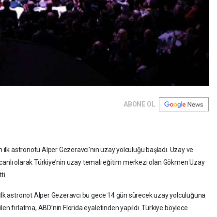
ABONE OL
in ilk astronotu Alper Gezeravcı’nın uzay yolculuğu başladı. Uzay ve
ını canlı olarak Türkiye’nin uzay temalı eğitim merkezi olan Gökmen Uzay
ti.
 İlk astronot Alper Gezeravcı bu gece 14 gün sürecek uzay yolculuğuna
len fırlatma, ABD’nin Florida eyaletinden yapıldı. Türkiye böylece