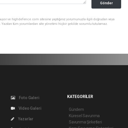
Gönder
nuyor ve highdefence.com sitesine yaptığınız yorumunuzla ilgili doğrudan veya
. Yazılan tüm yorumlardan site yönetimi hiçbir şekilde sorumlu tutulamaz.
KATEGORİLER
Foto Galeri
Video Galeri
Gündem
Küresel Savunma
Yazarlar
Savunma Şirketleri