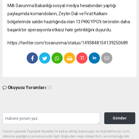
Milli Savunma Bakanlığı sosyal medya hesabından yaptığı
paylaşımda komandoların, Zeytin Dalı ve Fırat Kalkanı
bölgelerinde saldırı hazırlığında olan 13 PKK/YPG'li teröristin daha
başarılı bir operasyonla etkisiz hale getirildiğini duyurdu.
https://twitter.com/tcsavunma/status/1493848154139250689
Okuyucu Yorumları
(0)
Gönder
Yorum yazarak Topluluk Kuralları’nı kabul etmiş bulunuyor ve highdefence.com
sitesine yaptığınız yorumunuzla ilgili doğrudan veya dolaylı tüm sorumluluğu tek