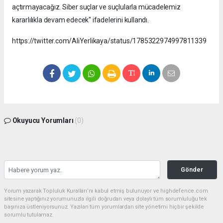
açtırmayacağız. Siber suçlar ve suçlularla mücadelemiz
kararlılıkla devam edecek" ifadelerini kullandı.
https://twitter.com/AliYerlikaya/status/1785322974997811339
Okuyucu Yorumları
(0)
Gönder
Yorum yazarak Topluluk Kuralları’nı kabul etmiş bulunuyor ve highdefence.com
sitesine yaptığınız yorumunuzla ilgili doğrudan veya dolaylı tüm sorumluluğu tek
başınıza üstleniyorsunuz. Yazılan tüm yorumlardan site yönetimi hiçbir şekilde
sorumlu tutulamaz.