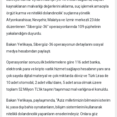
kaynaklanan malvarlığı değerlerini aklama, suç işlemek amacıyla
örgüt kurma ve nitelikli dolandırıcılık' suçlarına yönelik
Afyonkarahisar, Nevşehir, Malatya ve İzmir merkezli 23 ilde
düzenlenen "Sibergöz-36" operasyonlarında 109 şüphelinin
yakalandığını duyurdu.
Bakan Yerlikaya, Sibergöz-36 operasyonun detaylarını sosyal
medya hesabından paylaştı.
Operasyonlar sonucu ilk belirlemelere göre 116 adet banka,
elektronik para ve kripto varlık hizmet sağlayıcı hesabının yanı sıra
çok sayıda dijital materyal ve çok miktarda döviz ve Türk Lirası ile
10 adet otomobil, 2 adet villa/daire, 5 adet arsa olmak üzere
toplam 52 Milyon TL’lik taşınır/taşınmaz mal varlığına el konuldu.
Bakan Yerlikaya, paylaşımında, “Aziz milletimizin bilmesini isterim
ki; yasa dışı bahis oynatanların, bilişim sistemlerini kullanarak
nitelikli dolandırıcılık yapanların enselerindeyiz. Onlara göz