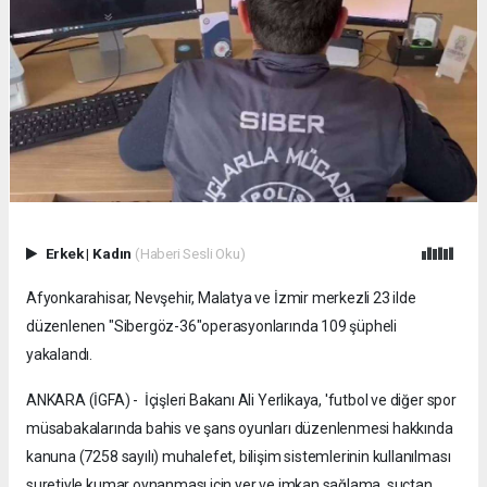
Erkek
|
Kadın
(Haberi Sesli Oku)
Afyonkarahisar, Nevşehir, Malatya ve İzmir merkezli 23 ilde
düzenlenen "Sibergöz-36"operasyonlarında 109 şüpheli
yakalandı.
ANKARA (İGFA) - İçişleri Bakanı Ali Yerlikaya, 'futbol ve diğer spor
müsabakalarında bahis ve şans oyunları düzenlenmesi hakkında
kanuna (7258 sayılı) muhalefet, bilişim sistemlerinin kullanılması
suretiyle kumar oynanması için yer ve imkan sağlama, suçtan