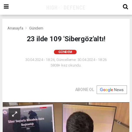
Anasayfa
Gündem
23 ilde 109 'Sibergöz'altı!
GÜNDEM
30.04.2024 - 18:26, Güncelleme: 30.04.2024 - 18:26
5808+ kez okundu.
ABONE OL