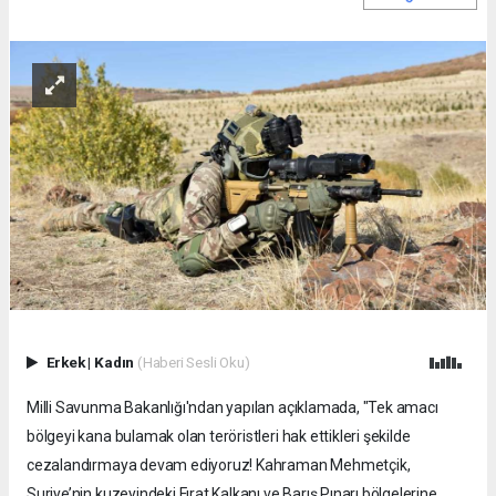
Erkek
|
Kadın
(Haberi Sesli Oku)
Milli Savunma Bakanlığı'ndan yapılan açıklamada, "Tek amacı
bölgeyi kana bulamak olan teröristleri hak ettikleri şekilde
cezalandırmaya devam ediyoruz! Kahraman Mehmetçik,
Suriye’nin kuzeyindeki Fırat Kalkanı ve Barış Pınarı bölgelerine