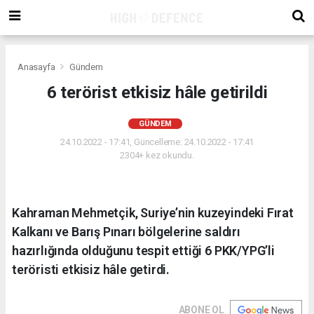
Anasayfa
Gündem
6 terörist etkisiz hâle getirildi
GÜNDEM
24.10.2022 - 17:41, Güncelleme: 24.10.2022 - 17:41
2304+ kez okundu.
Kahraman Mehmetçik, Suriye’nin kuzeyindeki Fırat
Kalkanı ve Barış Pınarı bölgelerine saldırı
hazırlığında olduğunu tespit ettiği 6 PKK/YPG’li
teröristi etkisiz hâle getirdi.
ABONE OL