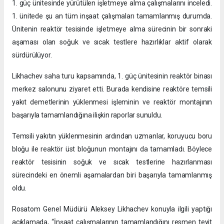
1. güç ünitesinde yürütülen işletmeye alma çalışmalarını inceledi.
1. ünitede şu an tüm inşaat çalışmaları tamamlanmış durumda.
Ünitenin reaktör tesisinde işletmeye alma sürecinin bir sonraki
aşaması olan soğuk ve sıcak testlere hazırlıklar aktif olarak
sürdürülüyor.
Likhachev saha turu kapsamında, 1. güç ünitesinin reaktör binası
merkez salonunu ziyaret etti. Burada kendisine reaktöre temsili
yakıt demetlerinin yüklenmesi işleminin ve reaktör montajının
başarıyla tamamlandığına ilişkin raporlar sunuldu.
Temsili yakıtın yüklenmesinin ardından uzmanlar, koruyucu boru
bloğu ile reaktör üst bloğunun montajını da tamamladı. Böylece
reaktör tesisinin soğuk ve sıcak testlerine hazırlanması
sürecindeki en önemli aşamalardan biri başarıyla tamamlanmış
oldu.
Rosatom Genel Müdürü Aleksey Likhachev konuyla ilgili yaptığı
açıklamada, “İnşaat çalışmalarının tamamlandığını resmen teyit