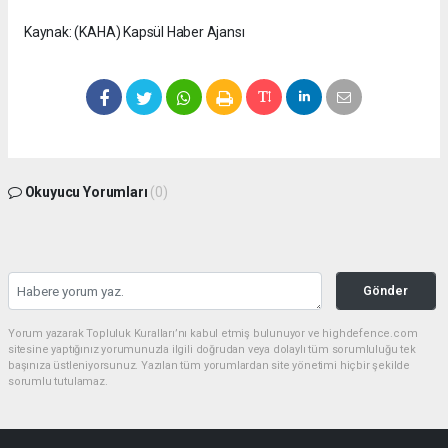
Kaynak: (KAHA) Kapsül Haber Ajansı
Okuyucu Yorumları
(0)
Gönder
Yorum yazarak Topluluk Kuralları’nı kabul etmiş bulunuyor ve highdefence.com
sitesine yaptığınız yorumunuzla ilgili doğrudan veya dolaylı tüm sorumluluğu tek
başınıza üstleniyorsunuz. Yazılan tüm yorumlardan site yönetimi hiçbir şekilde
sorumlu tutulamaz.