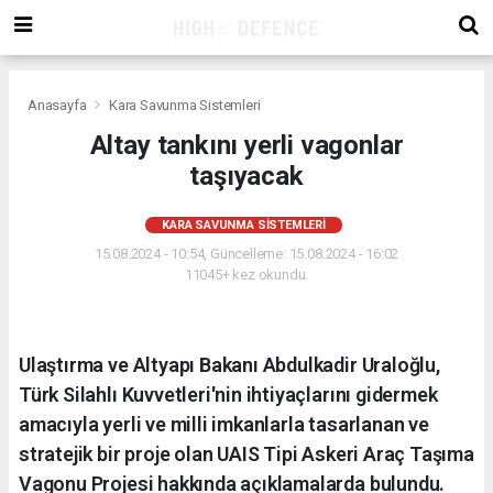
Anasayfa
Kara Savunma Sistemleri
Altay tankını yerli vagonlar
taşıyacak
KARA SAVUNMA SISTEMLERI
15.08.2024 - 10:54, Güncelleme: 15.08.2024 - 16:02
11045+ kez okundu.
Ulaştırma ve Altyapı Bakanı Abdulkadir Uraloğlu,
Türk Silahlı Kuvvetleri'nin ihtiyaçlarını gidermek
amacıyla yerli ve milli imkanlarla tasarlanan ve
stratejik bir proje olan UAIS Tipi Askeri Araç Taşıma
Vagonu Projesi hakkında açıklamalarda bulundu.