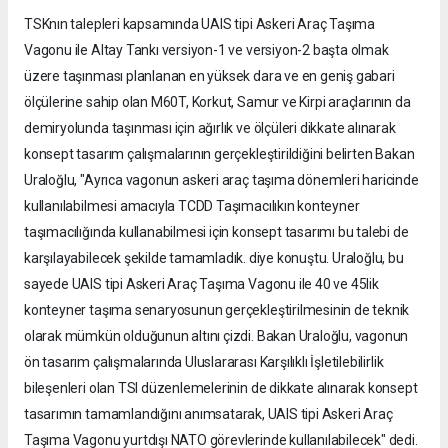
TSKnın talepleri kapsamında UAIS tipi Askeri Araç Taşıma
Vagonu ile Altay Tankı versiyon-1 ve versiyon-2 başta olmak
üzere taşınması planlanan en yüksek dara ve en geniş gabari
ölçülerine sahip olan M60T, Korkut, Samur ve Kirpi araçlarının da
demiryolunda taşınması için ağırlık ve ölçüleri dikkate alınarak
konsept tasarım çalışmalarının gerçekleştirildiğini belirten Bakan
Uraloğlu, "Ayrıca vagonun askeri araç taşıma dönemleri haricinde
kullanılabilmesi amacıyla TCDD Taşımacılıkın konteyner
taşımacılığında kullanabilmesi için konsept tasarımı bu talebi de
karşılayabilecek şekilde tamamladık. diye konuştu. Uraloğlu, bu
sayede UAIS tipi Askeri Araç Taşıma Vagonu ile 40 ve 45lik
konteyner taşıma senaryosunun gerçekleştirilmesinin de teknik
olarak mümkün olduğunun altını çizdi. Bakan Uraloğlu, vagonun
ön tasarım çalışmalarında Uluslararası Karşılıklı İşletilebilirlik
bileşenleri olan TSI düzenlemelerinin de dikkate alınarak konsept
tasarımın tamamlandığını anımsatarak, UAIS tipi Askeri Araç
Taşıma Vagonu yurtdışı NATO görevlerinde kullanılabilecek" dedi.