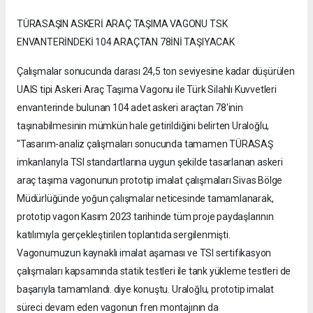
TÜRASAŞIN ASKERİ ARAÇ TAŞIMA VAGONU TSK
ENVANTERİNDEKİ 104 ARAÇTAN 78İNİ TAŞIYACAK
Çalışmalar sonucunda darası 24,5 ton seviyesine kadar düşürülen
UAIS tipi Askeri Araç Taşıma Vagonu ile Türk Silahlı Kuvvetleri
envanterinde bulunan 104 adet askeri araçtan 78'inin
taşınabilmesinin mümkün hale getirildiğini belirten Uraloğlu,
"Tasarım-analiz çalışmaları sonucunda tamamen TÜRASAŞ
imkanlarıyla TSI standartlarına uygun şekilde tasarlanan askeri
araç taşıma vagonunun prototip imalat çalışmaları Sivas Bölge
Müdürlüğünde yoğun çalışmalar neticesinde tamamlanarak,
prototip vagon Kasım 2023 tarihinde tüm proje paydaşlarının
katılımıyla gerçekleştirilen toplantıda sergilenmişti.
Vagonumuzun kaynaklı imalat aşaması ve TSI sertifikasyon
çalışmaları kapsamında statik testleri ile tank yükleme testleri de
başarıyla tamamlandı. diye konuştu. Uraloğlu, prototip imalat
süreci devam eden vagonun fren montajının da