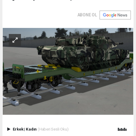
ABONE OL
Erkek
|
Kadın
(Haberi Sesli Oku)