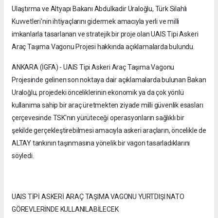
Ulaştırma ve Altyapı Bakanı Abdulkadir Uraloğlu, Türk Silahlı
Kuvvetleri'nin ihtiyaçlarını gidermek amacıyla yerli ve milli
imkanlarla tasarlanan ve stratejik bir proje olan UAIS Tipi Askeri
Araç Taşıma Vagonu Projesi hakkında açıklamalarda bulundu.
ANKARA (İGFA) - UAIS Tipi Askeri Araç Taşıma Vagonu
Projesinde gelinen son noktaya dair açıklamalarda bulunan Bakan
Uraloğlu, projedeki önceliklerinin ekonomik ya da çok yönlü
kullanıma sahip bir araç üretmekten ziyade milli güvenlik esasları
çerçevesinde TSK'nın yürüteceği operasyonların sağlıklı bir
şekilde gerçekleştirebilmesi amacıyla askeri araçların, öncelikle de
ALTAY tankının taşınmasına yönelik bir vagon tasarladıklarını
söyledi.
UAIS TİPİ ASKERİ ARAÇ TAŞIMA VAGONU YURTDIŞI NATO
GÖREVLERİNDE KULLANILABİLECEK