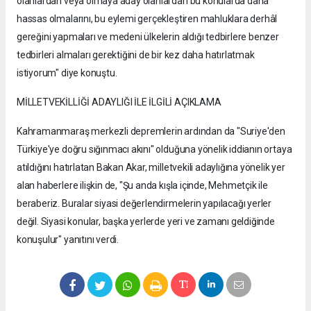
olanlardan veya olmaya aday olanlardan bu konularda daha
hassas olmalarını, bu eylemi gerçekleştiren mahluklara derhâl
gereğini yapmaları ve medeni ülkelerin aldığı tedbirlere benzer
tedbirleri almaları gerektiğini de bir kez daha hatırlatmak
istiyorum" diye konuştu.
MİLLETVEKİLLİĞİ ADAYLIĞI İLE İLGİLİ AÇIKLAMA
Kahramanmaraş merkezli depremlerin ardından da "Suriye'den
Türkiye'ye doğru sığınmacı akını" olduğuna yönelik iddianın ortaya
atıldığını hatırlatan Bakan Akar, milletvekili adaylığına yönelik yer
alan haberlere ilişkin de, "Şu anda kışla içinde, Mehmetçik ile
beraberiz. Buralar siyasi değerlendirmelerin yapılacağı yerler
değil. Siyasi konular, başka yerlerde yeri ve zamanı geldiğinde
konuşulur" yanıtını verdi.