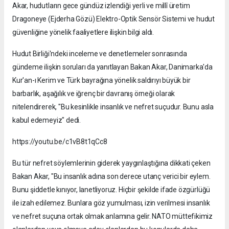
Akar, hudutların gece gündüz izlendiği yerli ve millî üretim
Dragoneye (Ejderha Gözü) Elektro-Optik Sensör Sistemi ve hudut
güvenliğine yönelik faaliyetlere ilişkin bilgi aldı.
Hudut Birliği'ndeki inceleme ve denetlemeler sonrasında
gündeme ilişkin soruları da yanıtlayan Bakan Akar, Danimarka'da
Kur'an-ı Kerim ve Türk bayrağına yönelik saldırıyı büyük bir
barbarlık, aşağılık ve iğrenç bir davranış örneği olarak
nitelendirerek, "Bu kesinlikle insanlık ve nefret suçudur. Bunu asla
kabul edemeyiz" dedi.
https://youtu.be/c1vB8t1qCc8
Bu tür nefret söylemlerinin giderek yaygınlaştığına dikkati çeken
Bakan Akar, "Bu insanlık adına son derece utanç verici bir eylem.
Bunu şiddetle kınıyor, lanetliyoruz. Hiçbir şekilde ifade özgürlüğü
ile izah edilemez. Bunlara göz yumulması, izin verilmesi insanlık
ve nefret suçuna ortak olmak anlamına gelir. NATO müttefikimiz