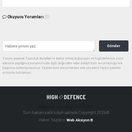
Okuyucu Yorumları
(0)
Gönder
Yorum yazarak Topluluk Kuralları’nı kabul etmiş bulunuyor ve highdefence.com
sitesine yaptığınız yorumunuzla ilgili doğrudan veya dolaylı tüm sorumluluğu tek
başınıza üstleniyorsunuz. Yazılan tüm yorumlardan site yönetimi hiçbir şekilde
sorumlu tutulamaz.
haber paketi
haber scripti
haber yazılımı
Tüm hakları saklı tutulmaktadır.Copyright 2026©
Haber Yazılımı:
Web Aksiyon ®