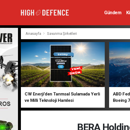
Gündem
K
Hava Savunm
Anasayfa
Savunma Şirketleri
CW Enerji’den Tarımsal Sulamada Yerli
ABD Fede
ve Milli Teknoloji Hamlesi
Boeing 7
BERA Holding