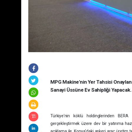
MPG Makine'nin Yer Tahsisi Onayland
Sanayi Üssüne Ev Sahipliği Yapacak.
Türkiye'nin köklü holdinglerinden BERA
gerçekleştirmek üzere dev bir yatırıma haz
açıklama ile, Konya'daki askeri araç üretim t