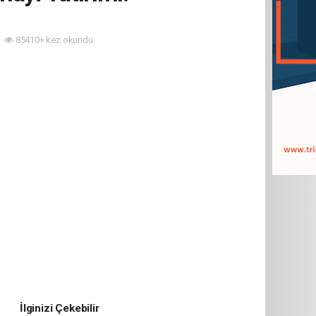
85410+ kez okundu.
İlginizi Çekebilir