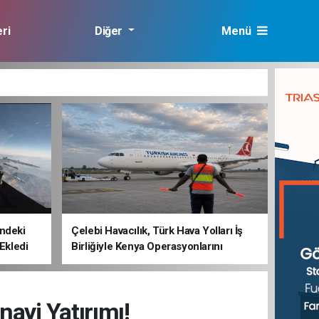
ri
Diğer
Menü
lık
ndeki
Çelebi Havacılık, Türk Hava Yolları İş
 Ekledi
Birliğiyle Kenya Operasyonlarını
Güçlendiriyor
ayi Yatırımı!