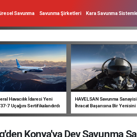
üresel Savunma
Savunma Şirketleri
Kara Savunma Sistemle
a Sistemleri
Deniz Savunma Sistemleri
Uzay
Sivil Havacı
ral Havacılık İdaresi Yeni
HAVELSAN Savunma Sanayisi
37-7 Uçağını Sertifikalandırdı
İhracat Başarısına Bir Yenisini
'den Konya'ya Dev Savunma San