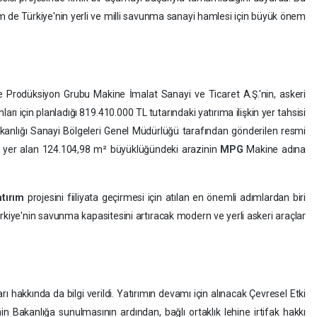
 de Türkiye'nin yerli ve milli savunma sanayi hamlesi için büyük önem
 Prodüksiyon Grubu Makine İmalat Sanayi ve Ticaret A.Ş.'nin, askeri
nları için planladığı 819.410.000 TL tutarındaki yatırıma ilişkin yer tahsisi
kanlığı Sanayi Bölgeleri Genel Müdürlüğü tarafından gönderilen resmi
de yer alan 124.104,98 m² büyüklüğündeki arazinin
MPG
Makine adına
atırım
projesini fiiliyata geçirmesi için atılan en önemli adımlardan biri
 Türkiye'nin savunma kapasitesini artıracak modern ve yerli askeri araçlar
 hakkında da bilgi verildi. Yatırımın devamı için alınacak Çevresel Etki
 Bakanlığa sunulmasının ardından, bağlı ortaklık lehine irtifak hakkı