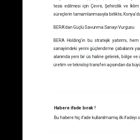
tesis edilmesi için Çevre, Şehircilik ve İkli
süreçlerin tamamlanmasıyla birlikte, Konya'da
BERA'dan Güçlü Savunma Sanayi Vurgusu
BERA Holding'in bu stratejik yatırımı, he
sanayiindeki yerini güçlendirme çabalarını y
alanında yeni bir üs haline gelerek, bölge ve
üretim ve teknoloji transferi açısından da büyü
Habere ifade bırak !
Bu habere hiç ifade kullanılmamış ilk ifadeyi si