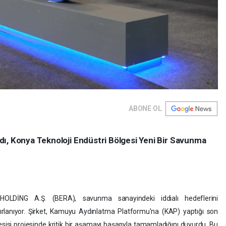
ABONE OL
ı, Konya Teknoloji Endüstri Bölgesi Yeni Bir Savunma
 HOLDİNG A.Ş. (BERA), savunma sanayindeki iddialı hedeflerini
ırlanıyor. Şirket, Kamuyu Aydınlatma Platformu'na (KAP) yaptığı son
esisi projesinde kritik bir aşamayı başarıyla tamamladığını duyurdu. Bu