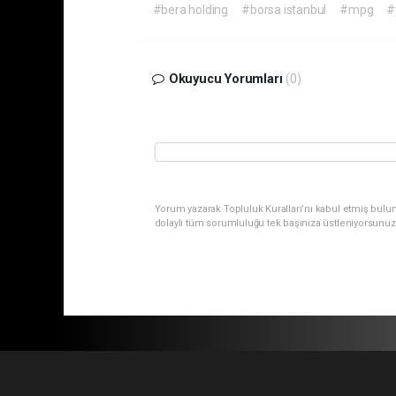
#bera holding
#borsa istanbul
#mpg
#
Okuyucu Yorumları
(0)
Yorum yazarak Topluluk Kuralları’nı kabul etmiş bulu
dolaylı tüm sorumluluğu tek başınıza üstleniyorsunuz