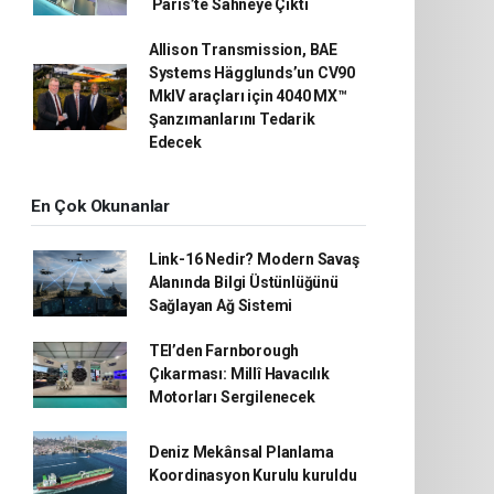
Paris’te Sahneye Çıktı
Allison Transmission, BAE
Systems Hägglunds’un CV90
MkIV araçları için 4040 MX™
Şanzımanlarını Tedarik
Edecek
En Çok Okunanlar
Link-16 Nedir? Modern Savaş
Alanında Bilgi Üstünlüğünü
Sağlayan Ağ Sistemi
TEI’den Farnborough
Çıkarması: Millî Havacılık
Motorları Sergilenecek
Deniz Mekânsal Planlama
Koordinasyon Kurulu kuruldu