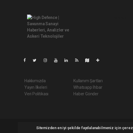
Pro-0.054
Hakkımızda
Kullanım Şartları
Yayın İlkeleri
Whatsapp İhbar
Veri Politikası
Haber Gönder
Highdefence.com Tüm hakları saklı tutulmaktadır. Copyright 
Sitemizden en iyi şekilde faydalanabilmeniz için çerezl