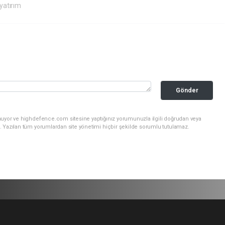
yatırım
Gönder
nuyor ve highdefence.com sitesine yaptığınız yorumunuzla ilgili doğrudan veya
. Yazılan tüm yorumlardan site yönetimi hiçbir şekilde sorumlu tutulamaz.