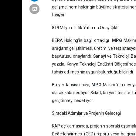
gelişme, hem holdingin büyüme stratejisi hem
taşıyor.
819 Milyon TL'lik Yatırıma Onay Çıktı
BERA Holding'in bağlı ortaklığı
MPG
Makine
araçların geliştirilmesi, üretimi ve test istasyo
başvurusu onaylandı. Sanayi ve Teknoloji Ba
yazıda, Konya Teknoloji Endüstri Bölgesi'n
tahsis edilmesinin uygun bulunduğu bildirildi.
Bu yer tahsisi onayı,
MPG
Makine'nin dev
y
olarak kabul ediliyor. Şirket, bu yeni tesiste
geliştirmeyi hedefliyor.
Sıradaki Adımlar ve Projenin Geleceği
KAP açıklamasında, projenin sonraki aşamaları
Değerlendirmesi (ÇED) raporu veya belgesinin