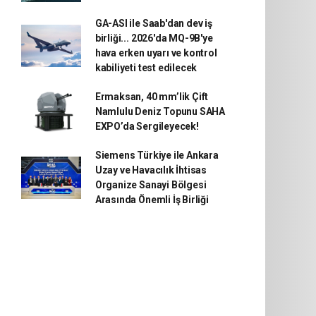
GA-ASI ile Saab'dan dev iş
birliği... 2026'da MQ-9B'ye
hava erken uyarı ve kontrol
kabiliyeti test edilecek
Ermaksan, 40 mm’lik Çift
Namlulu Deniz Topunu SAHA
EXPO’da Sergileyecek!
Siemens Türkiye ile Ankara
Uzay ve Havacılık İhtisas
Organize Sanayi Bölgesi
Arasında Önemli İş Birliği