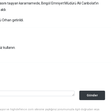
ını taşıyan kararnamede, Bingöl Emniyet Müdürü Ali Canbolat’ın
aldı.
 Orhan getirildi.
z kullanın.
Gönder
nuyor ve highdefence.com sitesine yaptığınız yorumunuzla ilgili doğrudan veya