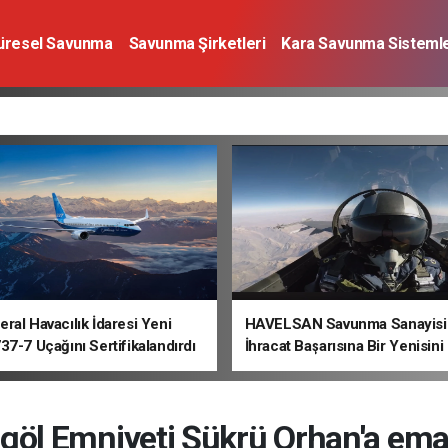
üresel Savunma
Savunma Şirketleri
Kara Savunma Sistemle
a Sistemleri
Deniz Savunma Sistemleri
Uzay
Sivil Havacı
ral Havacılık İdaresi Yeni
HAVELSAN Savunma Sanayisi
37-7 Uçağını Sertifikalandırdı
İhracat Başarısına Bir Yenisini
göl Emniyeti Şükrü Orhan'a em