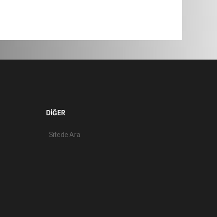
DİĞER
Sitede Ara