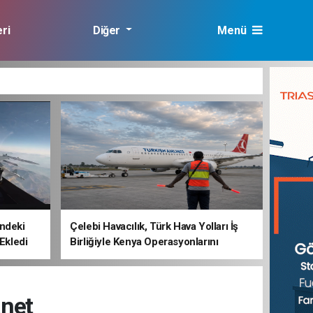
ri
Diğer
Menü
lık
ndeki
Çelebi Havacılık, Türk Hava Yolları İş
 Ekledi
Birliğiyle Kenya Operasyonlarını
Güçlendiriyor
anet