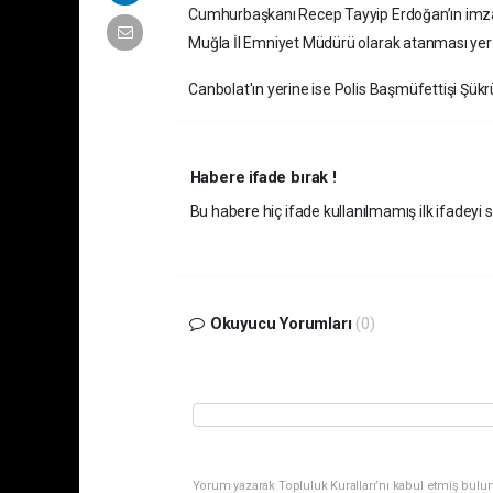
Cumhurbaşkanı Recep Tayyip Erdoğan’ın imzas
Muğla İl Emniyet Müdürü olarak atanması yer 
Canbolat'ın yerine ise Polis Başmüfettişi Şükrü
Habere ifade bırak !
Bu habere hiç ifade kullanılmamış ilk ifadeyi si
Okuyucu Yorumları
(0)
Yorum yazarak Topluluk Kuralları’nı kabul etmiş bulu