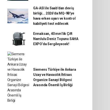
GA-ASI ile Saab'dan dev iş
birliği... 2026'da MQ-9B'ye
hava erken uyarı ve kontrol
kabiliyeti test edilecek
Ermaksan, 40 mm’lik Çift
Namlulu Deniz Topunu SAHA
EXPO’da Sergileyecek!
Siemens Türkiye ile Ankara
Uzay ve Havacılık İhtisas
Organize Sanayi Bölgesi
Arasında Önemli İş Birliği