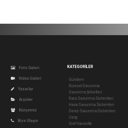
KATEGORİLER
Foto Galeri
Video Galeri
Gündem
Küresel Savunma
Yazarlar
Savunma Şirketleri
Kara Savunma Sistemleri
Arşivler
Hava Savunma Sistemleri
Künyemiz
Deniz Savunma Sistemleri
Uzay
Bize Ulaşın
Sivil Havacılık