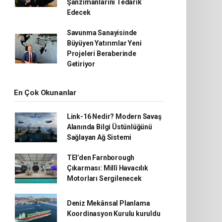
Şanzımanlarını Tedarik
Edecek
Savunma Sanayisinde
Büyüyen Yatırımlar Yeni
Projeleri Beraberinde
Getiriyor
En Çok Okunanlar
Link-16 Nedir? Modern Savaş
Alanında Bilgi Üstünlüğünü
Sağlayan Ağ Sistemi
TEI’den Farnborough
Çıkarması: Millî Havacılık
Motorları Sergilenecek
Deniz Mekânsal Planlama
Koordinasyon Kurulu kuruldu