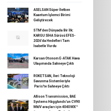
ASELSAN Süper İletken
Kuantum İşlemci Birimi
Geliştirecek
STM’den Dünyada Bir İlk:
KARGU SİHA Sürüsü EFES-
2026’da Hedefleri Tam
İsabetle Vurdu
Karsan Otonom E-ATAK Hava
Ulaşımında Sahneye Çıktı
ROKETSAN, İleri Teknoloji
Savunma Sistemleriyle
Paris’te Sahneye Çıktı
Allison Transmission, BAE
Systems Hägglunds’un CV90
MkIV araçları için 4040 MX™