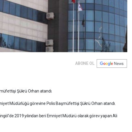
ABONE OL
müfettişi Şükrü Orhan atandı.
niyet Müdürlüğü görevine Polis Başmüfettişi Şükrü Orhan atandı.
 Bingöl’de 2019 yılından beri Emniyet Müdürü olarak görev yapan Ali