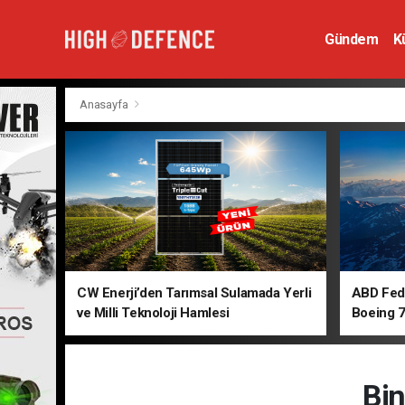
Gündem
K
Hava Savunm
Anasayfa
CW Enerji’den Tarımsal Sulamada Yerli
ABD Fede
ve Milli Teknoloji Hamlesi
Boeing 7
Bin