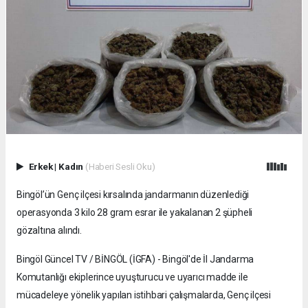
Erkek
|
Kadın
(Haberi Sesli Oku)
Bingöl’ün Genç ilçesi kırsalında jandarmanın düzenlediği
operasyonda 3 kilo 28 gram esrar ile yakalanan 2 şüpheli
gözaltına alındı.
Bingöl Güncel TV / BİNGÖL (İGFA) - Bingöl'de İl Jandarma
Komutanlığı ekiplerince uyuşturucu ve uyarıcı madde ile
mücadeleye yönelik yapılan istihbari çalışmalarda, Genç ilçesi