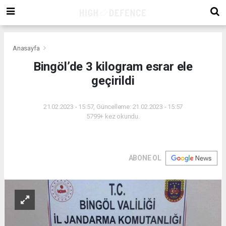
Anasayfa
Bingöl’de 3 kilogram esrar ele
geçirildi
21.02.2023 - 15:57, Güncelleme: 21.02.2023 - 15:57
5799+ kez okundu.
ABONE OL