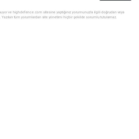
nuyor ve highdefence.com sitesine yaptığınız yorumunuzla ilgili doğrudan veya
. Yazılan tüm yorumlardan site yönetimi hiçbir şekilde sorumlu tutulamaz.