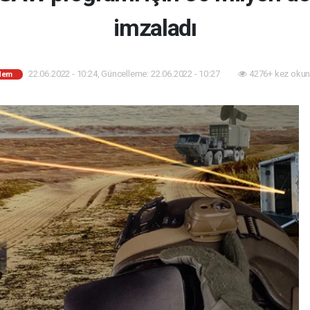
imzaladı
22.06.2022 - 10:24, Güncelleme: 22.06.2022 - 10:27
4276+ kez okun
dem