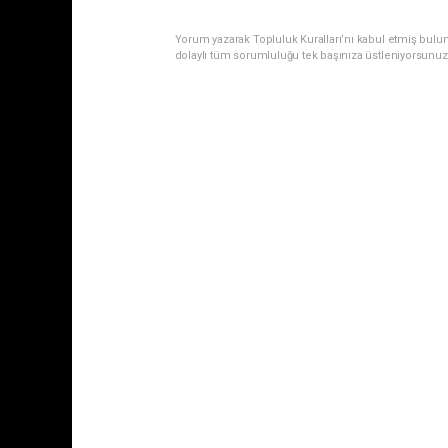
Yorum yazarak Topluluk Kuralları’nı kabul etmiş bulu
dolaylı tüm sorumluluğu tek başınıza üstleniyorsunuz