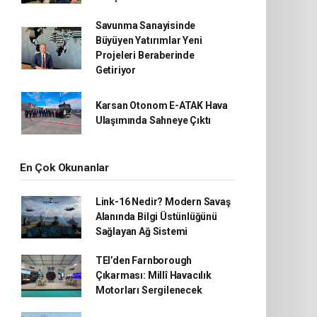
Savunma Sanayisinde
Büyüyen Yatırımlar Yeni
Projeleri Beraberinde
Getiriyor
Karsan Otonom E-ATAK Hava
Ulaşımında Sahneye Çıktı
En Çok Okunanlar
Link-16 Nedir? Modern Savaş
Alanında Bilgi Üstünlüğünü
Sağlayan Ağ Sistemi
TEI’den Farnborough
Çıkarması: Millî Havacılık
Motorları Sergilenecek