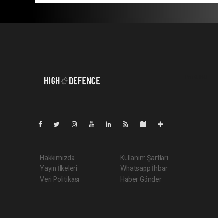
Pro-0.048
Hakkımızda
Kullanım Şartları
Yayın İlkeleri
Whatsapp İhbar
Veri Politikası
Haber Gönder