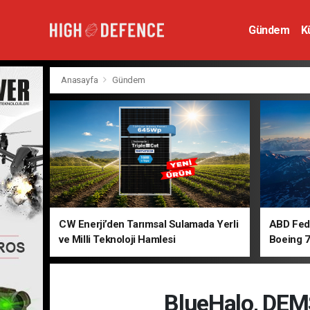
Gündem
K
Hava Savunm
Anasayfa
Gündem
CW Enerji’den Tarımsal Sulamada Yerli
ABD Fede
ve Milli Teknoloji Hamlesi
Boeing 7
BlueHalo, DEMS