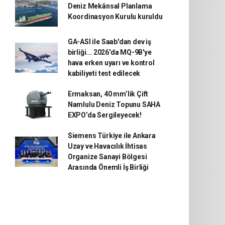
Deniz Mekânsal Planlama
Koordinasyon Kurulu kuruldu
GA-ASI ile Saab'dan dev iş
birliği... 2026'da MQ-9B'ye
hava erken uyarı ve kontrol
kabiliyeti test edilecek
Ermaksan, 40 mm’lik Çift
Namlulu Deniz Topunu SAHA
EXPO’da Sergileyecek!
Siemens Türkiye ile Ankara
Uzay ve Havacılık İhtisas
Organize Sanayi Bölgesi
Arasında Önemli İş Birliği