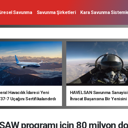
üresel Savunma
Savunma Şirketleri
Kara Savunma Sistemle
a Sistemleri
Deniz Savunma Sistemleri
Uzay
Sivil Havacı
ral Havacılık İdaresi Yeni
HAVELSAN Savunma Sanayisi
37-7 Uçağını Sertifikalandırdı
İhracat Başarısına Bir Yenisini
AW programı için 80 milyon do