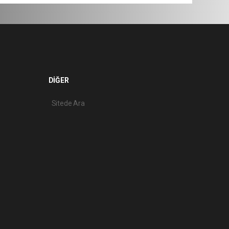
DİĞER
Sitede Ara