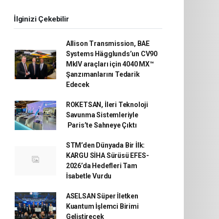
İlginizi Çekebilir
Allison Transmission, BAE
Systems Hägglunds’un CV90
MkIV araçları için 4040 MX™
Şanzımanlarını Tedarik
Edecek
ROKETSAN, İleri Teknoloji
Savunma Sistemleriyle
Paris’te Sahneye Çıktı
STM’den Dünyada Bir İlk:
KARGU SİHA Sürüsü EFES-
2026’da Hedefleri Tam
İsabetle Vurdu
ASELSAN Süper İletken
Kuantum İşlemci Birimi
Geliştirecek