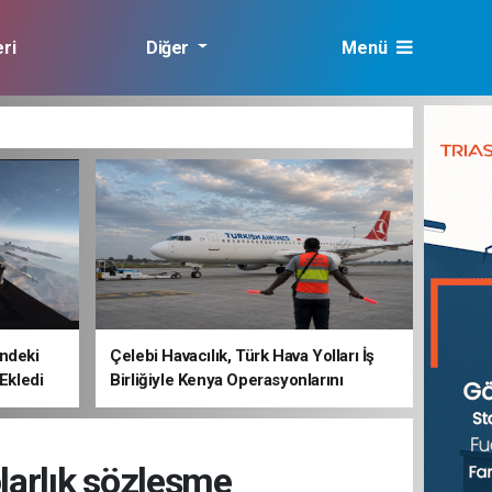
ri
Diğer
Menü
lık
ndeki
Çelebi Havacılık, Türk Hava Yolları İş
 Ekledi
Birliğiyle Kenya Operasyonlarını
Güçlendiriyor
larlık sözleşme