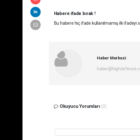
Habere ifade bırak !
Bu habere hiç ifade kullanılmamış ilk ifadeyi si
Haber Merkezi
haber@highdefence.
Okuyucu Yorumları
(0)