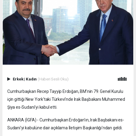
Erkek
|
Kadın
(Haberi Sesli Oku)
Cumhurbaşkan Recep Tayyip Erdoğan, BM'nin 79. Genel Kurulu
için gittiği New York’taki Türkevi’nde Irak Başbakanı Muhammed
Şiya es-Sudani’yi kabul etti.
ANKARA (İGFA) - Cumhurbaşkan Erdoğan’ın, Irak Başbakanı es-
Sudani’yi kabulüne dair açıklama İletişim Başkanlığı'ndan geldi.