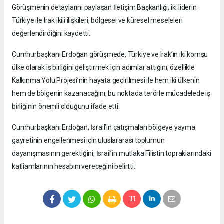
Görüşmenin detaylarını paylaşan İletişim Başkanlığı, iki liderin
Türkiye ile Irak ikili ilişkileri, bölgesel ve küresel meseleleri
değerlendirdiğini kaydetti.
Cumhurbaşkanı Erdoğan görüşmede, Türkiye ve Irak’ın iki komşu
ülke olarak iş birliğini geliştirmek için adımlar attığını, özellikle
Kalkınma Yolu Projesi’nin hayata geçirilmesi ile hem iki ülkenin
hem de bölgenin kazanacağını, bu noktada terörle mücadelede iş
birliğinin önemli olduğunu ifade etti.
Cumhurbaşkanı Erdoğan, İsrail’in çatışmaları bölgeye yayma
gayretinin engellenmesi için uluslararası toplumun
dayanışmasının gerektiğini, İsrail’in mutlaka Filistin topraklarındaki
katliamlarının hesabını vereceğini belirtti.