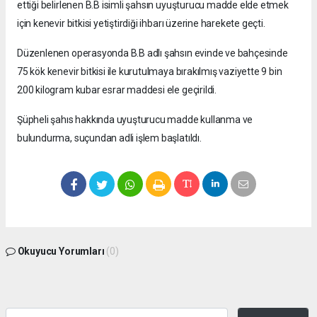
ettiği belirlenen B.B isimli şahsın uyuşturucu madde elde etmek
için kenevir bitkisi yetiştirdiği ihbarı üzerine harekete geçti.
Düzenlenen operasyonda B.B adlı şahsın evinde ve bahçesinde
75 kök kenevir bitkisi ile kurutulmaya bırakılmış vaziyette 9 bin
200 kilogram kubar esrar maddesi ele geçirildi.
Şüpheli şahıs hakkında uyuşturucu madde kullanma ve
bulundurma, suçundan adli işlem başlatıldı.
Okuyucu Yorumları
(0)