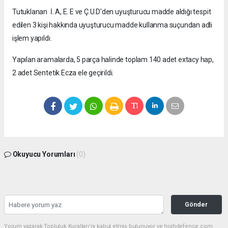
Tutuklanan İ. A, E. E ve Ç.U.D'den uyuşturucu madde aldığı tespit
edilen 3 kişi hakkında uyuşturucu madde kullanma suçundan adli
işlem yapıldı.
Yapılan aramalarda, 5 parça halinde toplam 140 adet extacy hap,
2 adet Sentetik Ecza ele geçirildi.
Okuyucu Yorumları
(0)
Gönder
Yorum yazarak Topluluk Kuralları’nı kabul etmiş bulunuyor ve highdefence.com