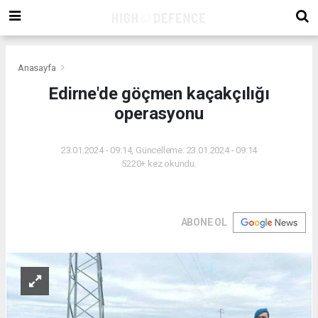
Anasayfa
Edirne'de göçmen kaçakçılığı
operasyonu
23.01.2024 - 09:14, Güncelleme: 23.01.2024 - 09:14
5220+ kez okundu.
ABONE OL