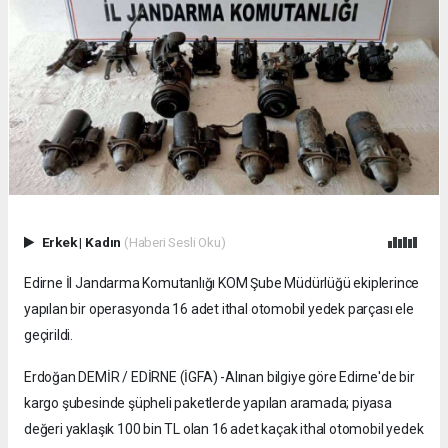
Erkek
|
Kadın
(Haberi Sesli Oku)
Edirne İl Jandarma Komutanlığı KOM Şube Müdürlüğü ekiplerince
yapılan bir operasyonda 16 adet ithal otomobil yedek parçası ele
geçirildi.
Erdoğan DEMİR / EDİRNE (İGFA) -Alınan bilgiye göre Edirne'de bir
kargo şubesinde şüpheli paketlerde yapılan aramada; piyasa
değeri yaklaşık 100 bin TL olan 16 adet kaçak ithal otomobil yedek