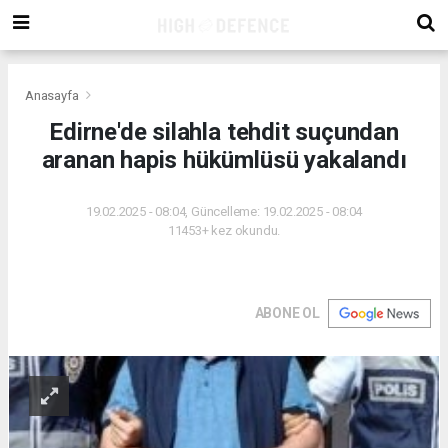
Anasayfa
Edirne'de silahla tehdit suçundan
aranan hapis hükümlüsü yakalandı
19.02.2025 - 08:04, Güncelleme: 19.02.2025 - 08:04
11453+ kez okundu.
ABONE OL