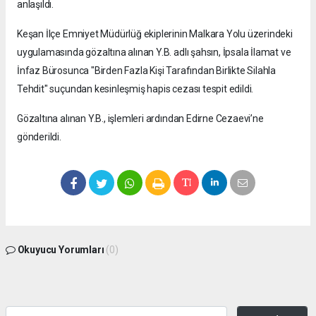
anlaşıldı.
Keşan İlçe Emniyet Müdürlüğ ekiplerinin Malkara Yolu üzerindeki
uygulamasında gözaltına alınan Y.B. adlı şahsın, İpsala İlamat ve
İnfaz Bürosunca "Birden Fazla Kişi Tarafından Birlikte Silahla
Tehdit" suçundan kesinleşmiş hapis cezası tespit edildi.
Gözaltına alınan Y.B., işlemleri ardından Edirne Cezaevi’ne
gönderildi.
Okuyucu Yorumları
(0)