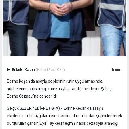
Erkek
|
Kadın
(Haberi Sesli Oku)
Edirne Keşan'da asayiş ekiplerinin rutin uygulamasında
şüphelenen şahsın hapis cezasıyla arandığı belirlendi. Şahıs,
Edirne Cezaevi'ne gönderildi.
Selçuk GEZER / EDİRNE (İGFA) - Edirne Keşan'da asayiş
ekiplerinin rutin uygulaması sırasında durumundan şüphelenilerek
durdurulan şahsın 2 yıl 1 ay kesinleşmiş hapis cezasıyla arandığı