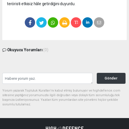
teröristi etkisiz hâle getirdiğini duyurdu.
Okuyucu Yorumları
(0)
Gönder
Yorum yazarak Topluluk Kuralları’nı kabul etmiş bulunuyor ve highdefence.com
sitesine yaptığınız yorumunuzla ilgili doğrudan veya dolaylı tüm sorumluluğu tek
başınıza üstleniyorsunuz. Yazılan tüm yorumlardan site yönetimi hiçbir şekilde
sorumlu tutulamaz.