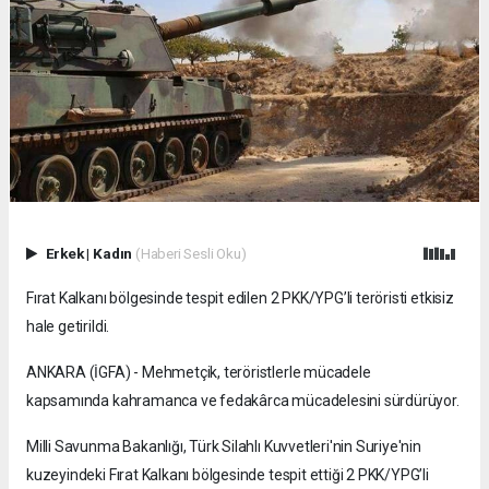
Erkek
|
Kadın
(Haberi Sesli Oku)
Fırat Kalkanı bölgesinde tespit edilen 2 PKK/YPG’li teröristi etkisiz
hale getirildi.
ANKARA (İGFA) - Mehmetçik, teröristlerle mücadele
kapsamında kahramanca ve fedakârca mücadelesini sürdürüyor.
Milli Savunma Bakanlığı, Türk Silahlı Kuvvetleri'nin Suriye'nin
kuzeyindeki Fırat Kalkanı bölgesinde tespit ettiği 2 PKK/YPG’li