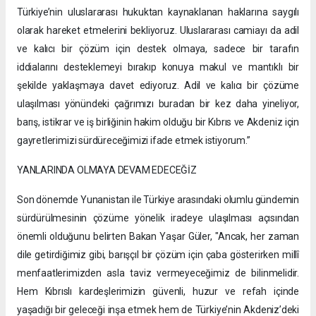
Türkiye’nin uluslararası hukuktan kaynaklanan haklarına saygılı
olarak hareket etmelerini bekliyoruz. Uluslararası camiayı da adil
ve kalıcı bir çözüm için destek olmaya, sadece bir tarafın
iddialarını desteklemeyi bırakıp konuya makul ve mantıklı bir
şekilde yaklaşmaya davet ediyoruz. Adil ve kalıcı bir çözüme
ulaşılması yönündeki çağrımızı buradan bir kez daha yineliyor,
barış, istikrar ve iş birliğinin hakim olduğu bir Kıbrıs ve Akdeniz için
gayretlerimizi sürdüreceğimizi ifade etmek istiyorum.”
YANLARINDA OLMAYA DEVAM EDECEĞİZ
Son dönemde Yunanistan ile Türkiye arasındaki olumlu gündemin
sürdürülmesinin çözüme yönelik iradeye ulaşılması açısından
önemli olduğunu belirten Bakan Yaşar Güler, "Ancak, her zaman
dile getirdiğimiz gibi, barışçıl bir çözüm için çaba gösterirken millî
menfaatlerimizden asla taviz vermeyeceğimiz de bilinmelidir.
Hem Kıbrıslı kardeşlerimizin güvenli, huzur ve refah içinde
yaşadığı bir geleceği inşa etmek hem de Türkiye’nin Akdeniz’deki