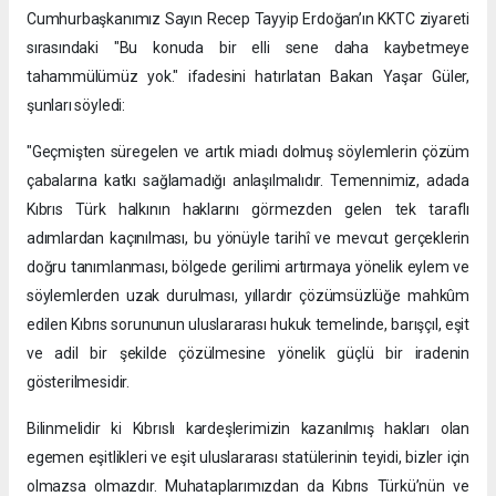
Cumhurbaşkanımız Sayın Recep Tayyip Erdoğan’ın KKTC ziyareti
sırasındaki "Bu konuda bir elli sene daha kaybetmeye
tahammülümüz yok." ifadesini hatırlatan Bakan Yaşar Güler,
şunları söyledi:
"Geçmişten süregelen ve artık miadı dolmuş söylemlerin çözüm
çabalarına katkı sağlamadığı anlaşılmalıdır. Temennimiz, adada
Kıbrıs Türk halkının haklarını görmezden gelen tek taraflı
adımlardan kaçınılması, bu yönüyle tarihî ve mevcut gerçeklerin
doğru tanımlanması, bölgede gerilimi artırmaya yönelik eylem ve
söylemlerden uzak durulması, yıllardır çözümsüzlüğe mahkûm
edilen Kıbrıs sorununun uluslararası hukuk temelinde, barışçıl, eşit
ve adil bir şekilde çözülmesine yönelik güçlü bir iradenin
gösterilmesidir.
Bilinmelidir ki Kıbrıslı kardeşlerimizin kazanılmış hakları olan
egemen eşitlikleri ve eşit uluslararası statülerinin teyidi, bizler için
olmazsa olmazdır. Muhataplarımızdan da Kıbrıs Türkü’nün ve