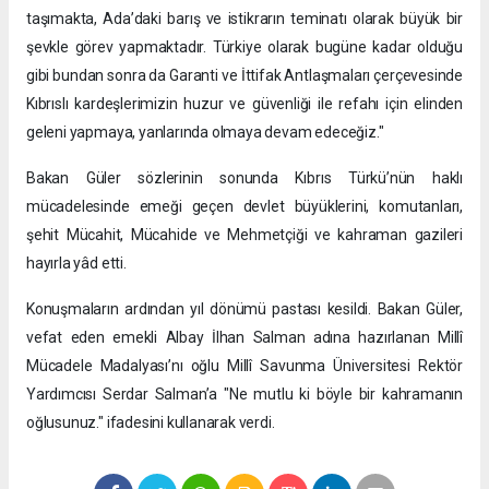
taşımakta, Ada’daki barış ve istikrarın teminatı olarak büyük bir
şevkle görev yapmaktadır. Türkiye olarak bugüne kadar olduğu
gibi bundan sonra da Garanti ve İttifak Antlaşmaları çerçevesinde
Kıbrıslı kardeşlerimizin huzur ve güvenliği ile refahı için elinden
geleni yapmaya, yanlarında olmaya devam edeceğiz."
Bakan Güler sözlerinin sonunda Kıbrıs Türkü’nün haklı
mücadelesinde emeği geçen devlet büyüklerini, komutanları,
şehit Mücahit, Mücahide ve Mehmetçiği ve kahraman gazileri
hayırla yâd etti.
Konuşmaların ardından yıl dönümü pastası kesildi. Bakan Güler,
vefat eden emekli Albay İlhan Salman adına hazırlanan Millî
Mücadele Madalyası’nı oğlu Millî Savunma Üniversitesi Rektör
Yardımcısı Serdar Salman’a "Ne mutlu ki böyle bir kahramanın
oğlusunuz." ifadesini kullanarak verdi.