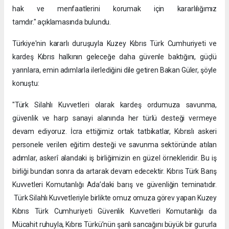
hak ve menfaatlerini korumak için kararlılığımız
tamdır." açıklamasında bulundu.
Türkiye'nin kararlı duruşuyla Kuzey Kıbrıs Türk Cumhuriyeti ve
kardeş Kıbrıs halkının geleceğe daha güvenle baktığını, güçlü
yarınlara, emin adımlarla ilerlediğini dile getiren Bakan Güler, şöyle
konuştu:
"Türk Silahlı Kuvvetleri olarak kardeş ordumuza savunma,
güvenlik ve harp sanayi alanında her türlü desteği vermeye
devam ediyoruz. İcra ettiğimiz ortak tatbikatlar, Kıbrıslı askeri
personele verilen eğitim desteği ve savunma sektöründe atılan
adımlar, askerî alandaki iş birliğimizin en güzel örnekleridir. Bu iş
birliği bundan sonra da artarak devam edecektir. Kıbrıs Türk Barış
Kuvvetleri Komutanlığı Ada’daki barış ve güvenliğin teminatıdır.
Türk Silahlı Kuvvetleriyle birlikte omuz omuza görev yapan Kuzey
Kıbrıs Türk Cumhuriyeti Güvenlik Kuvvetleri Komutanlığı da
Mücahit ruhuyla, Kıbrıs Türkü’nün şanlı sancağını büyük bir gururla