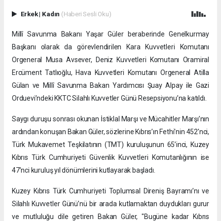
Erkek
|
Kadın
(Haberi Sesli Oku)
Millî Savunma Bakanı Yaşar Güler beraberinde Genelkurmay
Başkanı olarak da görevlendirilen Kara Kuvvetleri Komutanı
Orgeneral Musa Avsever, Deniz Kuvvetleri Komutanı Oramiral
Ercüment Tatlıoğlu, Hava Kuvvetleri Komutanı Orgeneral Atilla
Gülan ve Millî Savunma Bakan Yardımcısı Şuay Alpay ile Gazi
Orduevi’ndeki KKTC Silahlı Kuvvetler Günü Resepsiyonu’na katıldı.
Saygı duruşu sonrası okunan İstiklal Marşı ve Mücahitler Marşı’nın
ardından konuşan Bakan Güler, sözlerine Kıbrıs’ın Fethi'nin 452'nci,
Türk Mukavemet Teşkilatının (TMT) kuruluşunun 65’inci, Kuzey
Kıbrıs Türk Cumhuriyeti Güvenlik Kuvvetleri Komutanlığının ise
47’nci kuruluş yıl dönümlerini kutlayarak başladı.
Kuzey Kıbrıs Türk Cumhuriyeti Toplumsal Direniş Bayramı’nı ve
Silahlı Kuvvetler Günü’nü bir arada kutlamaktan duydukları gurur
ve mutluluğu dile getiren Bakan Güler, "Bugüne kadar Kıbrıs