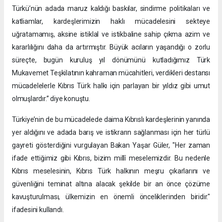
Türkü’nün adada maruz kaldığı baskılar, sindirme politikaları ve
katliamlar, kardeşlerimizin haklı mücadelesini sekteye
uğratamamış, aksine istiklal ve istikbaline sahip çıkma azim ve
kararlılığını daha da artırmıştır. Büyük acıların yaşandığı o zorlu
süreçte, bugün kuruluş yıl dönümünü kutladığımız Türk
Mukavemet Teşkilatının kahraman mücahitleri, verdikleri destansı
mücadelelerle Kıbrıs Türk halkı için parlayan bir yıldız gibi umut
olmuşlardır.” diye konuştu.
Türkiye’nin de bu mücadelede daima Kıbrıslı kardeşlerinin yanında
yer aldığını ve adada barış ve istikrarın sağlanması için her türlü
gayreti gösterdiğini vurgulayan Bakan Yaşar Güler, "Her zaman
ifade ettiğimiz gibi Kıbrıs, bizim millî meselemizdir. Bu nedenle
Kıbrıs meselesinin, Kıbrıs Türk halkının meşru çıkarlarını ve
güvenliğini teminat altına alacak şekilde bir an önce çözüme
kavuşturulması, ülkemizin en önemli önceliklerinden biridir."
ifadesini kullandı.