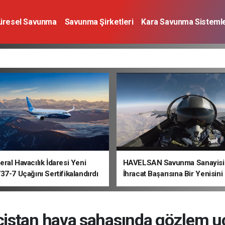
üresel Savunma
Savunma Şirketleri
Kara Savunma Sistemle
a Sistemleri
Deniz Savunma Sistemleri
Uzay
Sivil Havacı
ral Havacılık İdaresi Yeni
HAVELSAN Savunma Sanayisi
37-7 Uçağını Sertifikalandırdı
İhracat Başarısına Bir Yenisini
istan hava sahasında gözlem 