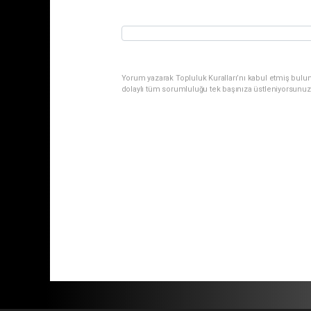
Yorum yazarak Topluluk Kuralları’nı kabul etmiş bulu
dolaylı tüm sorumluluğu tek başınıza üstleniyorsunuz