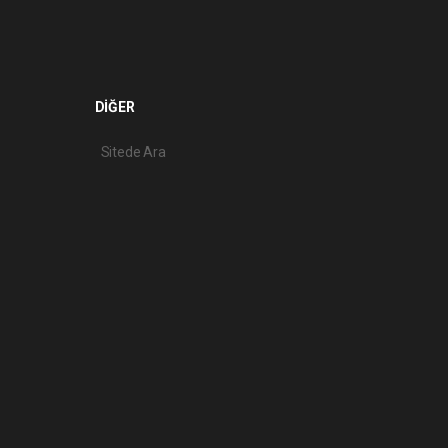
DİĞER
Sitede Ara