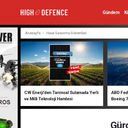
Gündem
K
Hava Savunm
Anasayfa
Hava Savunma Sistemleri
CW Enerji’den Tarımsal Sulamada Yerli
ABD Fede
ve Milli Teknoloji Hamlesi
Boeing 7
Gürc