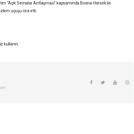
imim “Açık Semalar Antlaşması” kapsamında Bosna-Hersek ile
lem uçuşu icra etti.
z kullanın.
com