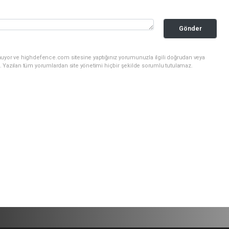
Gönder
nuyor ve highdefence.com sitesine yaptığınız yorumunuzla ilgili doğrudan veya
. Yazılan tüm yorumlardan site yönetimi hiçbir şekilde sorumlu tutulamaz.