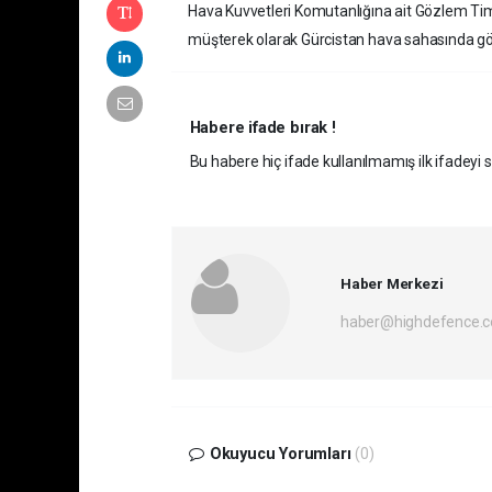
Hava Kuvvetleri Komutanlığına ait Gözlem T
müşterek olarak Gürcistan hava sahasında göz
Habere ifade bırak !
Bu habere hiç ifade kullanılmamış ilk ifadeyi si
Haber Merkezi
haber@highdefence.
Okuyucu Yorumları
(0)