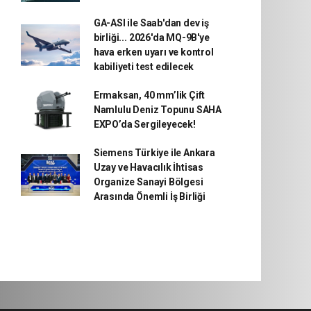
GA-ASI ile Saab'dan dev iş
birliği... 2026'da MQ-9B'ye
hava erken uyarı ve kontrol
kabiliyeti test edilecek
Ermaksan, 40 mm’lik Çift
Namlulu Deniz Topunu SAHA
EXPO’da Sergileyecek!
Siemens Türkiye ile Ankara
Uzay ve Havacılık İhtisas
Organize Sanayi Bölgesi
Arasında Önemli İş Birliği