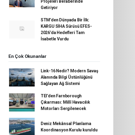
Projeleri Beraberinde
Getiriyor
STM’den Dünyada Bir İlk:
KARGU SİHA Sürüsü EFES-
2026’da Hedefleri Tam
İsabetle Vurdu
En Çok Okunanlar
Link-16 Nedir? Modern Savaş
Alanında Bilgi Üstünlüğünü
Sağlayan Ağ Sistemi
TEI’den Farnborough
Çıkarması: Millî Havacılık
Motorları Sergilenecek
Deniz Mekânsal Planlama
Koordinasyon Kurulu kuruldu