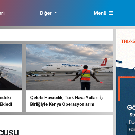
ri
Diğer
Menü
lık
ndeki
Çelebi Havacılık, Türk Hava Yolları İş
 Ekledi
Birliğiyle Kenya Operasyonlarını
Güçlendiriyor
uçuşu