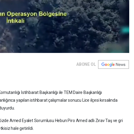
ABONE OL
Komutanlığı İstihbarat Başkanlığı ile TEM Daire Başkanlığı
ığınca yapılan istihbarat çalışmalar sonucu Lice ilçesi kırsalında
 duyurdu.
özde Amed Eyalet Sorumlusu Hebun Piro Amed adlı Zırav Taş ve gri
isiz hale getirildi.