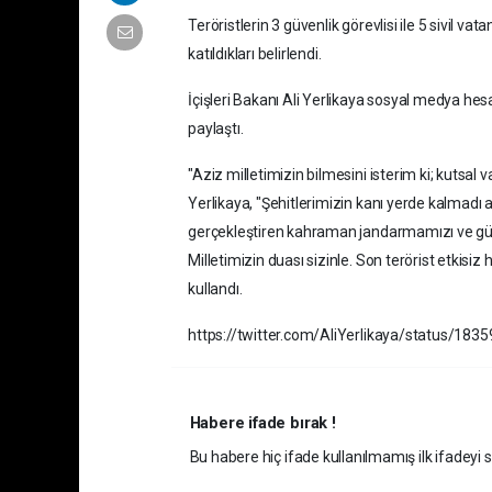
Teröristlerin 3 güvenlik görevlisi ile 5 sivil va
katıldıkları belirlendi.
İçişleri Bakanı Ali Yerlikaya sosyal medya h
paylaştı.
"Aziz milletimizin bilmesini isterim ki; kutsal
Yerlikaya, "Şehitlerimizin kanı yerde kalmad
gerçekleştiren kahraman jandarmamızı ve güve
Milletimizin duası sizinle. Son terörist etkis
kullandı.
https://twitter.com/AliYerlikaya/status/1
Habere ifade bırak !
Bu habere hiç ifade kullanılmamış ilk ifadeyi si