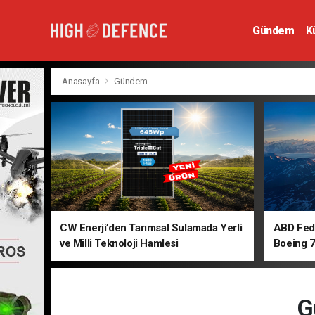
Gündem
K
Hava Savunm
Anasayfa
Gündem
CW Enerji’den Tarımsal Sulamada Yerli
ABD Fede
ve Milli Teknoloji Hamlesi
Boeing 7
G