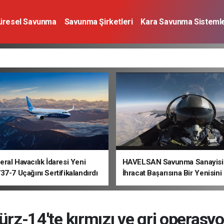
üresel Savunma
Savunma Şirketleri
Kara Savunma Sistemle
a Sistemleri
Deniz Savunma Sistemleri
Uzay
Sivil Havacı
ral Havacılık İdaresi Yeni
HAVELSAN Savunma Sanayisi
37-7 Uçağını Sertifikalandırdı
İhracat Başarısına Bir Yenisini
ürz-14'te kırmızı ve gri operasyo