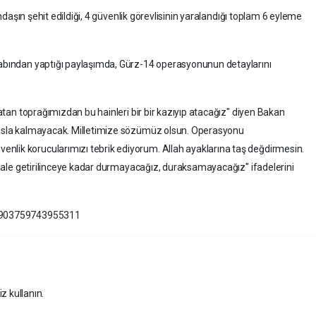
tandaşın şehit edildiği, 4 güvenlik görevlisinin yaralandığı toplam 6 eyleme
esabından yaptığı paylaşımda, Gürz-14 operasyonunun detaylarını
 vatan toprağımızdan bu hainleri bir bir kazıyıp atacağız" diyen Bakan
ı asla kalmayacak. Milletimize sözümüz olsun. Operasyonu
nlik korucularımızı tebrik ediyorum. Allah ayaklarına taş değdirmesin.
iz hale getirilinceye kadar durmayacağız, duraksamayacağız" ifadelerini
835903759743955311
z kullanın.