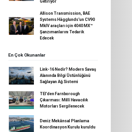
Getiriyor
Allison Transmission, BAE
Systems Hägglunds’un CV90
MkIV araçları için 4040 MX™
Şanzımanlarını Tedarik
Edecek
En Çok Okunanlar
Link-16 Nedir? Modern Savaş
Alanında Bilgi Üstünlüğünü
Sağlayan Ağ Sistemi
TEI’den Farnborough
Çıkarması: Millî Havacılık
Motorları Sergilenecek
Deniz Mekânsal Planlama
Koordinasyon Kurulu kuruldu