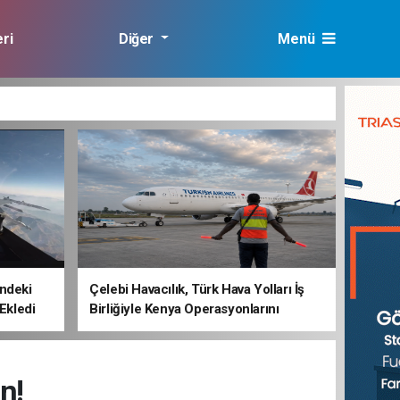
ri
Diğer
Menü
lık
ndeki
Çelebi Havacılık, Türk Hava Yolları İş
 Ekledi
Birliğiyle Kenya Operasyonlarını
Güçlendiriyor
n!