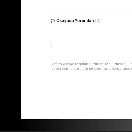
Okuyucu Yorumları
(0)
Yorum yazarak Topluluk Kuralları’nı kabul etmiş bulu
dolaylı tüm sorumluluğu tek başınıza üstleniyorsunuz