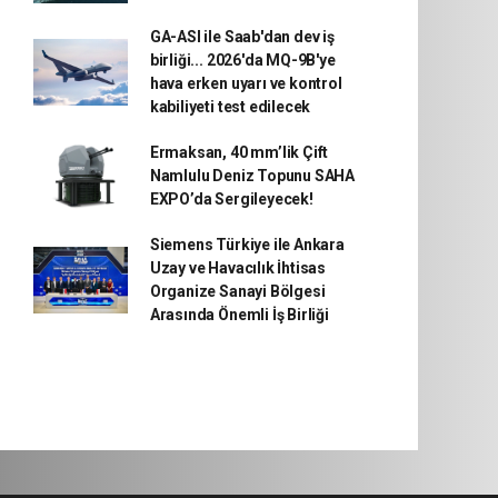
GA-ASI ile Saab'dan dev iş
birliği... 2026'da MQ-9B'ye
hava erken uyarı ve kontrol
kabiliyeti test edilecek
Ermaksan, 40 mm’lik Çift
Namlulu Deniz Topunu SAHA
EXPO’da Sergileyecek!
Siemens Türkiye ile Ankara
Uzay ve Havacılık İhtisas
Organize Sanayi Bölgesi
Arasında Önemli İş Birliği