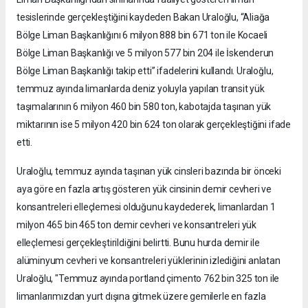
tesislerinde gerçekleştiğini kaydeden Bakan Uraloğlu, “Aliağa
Bölge Liman Başkanlığını 6 milyon 888 bin 671 ton ile Kocaeli
Bölge Liman Başkanlığı ve 5 milyon 577 bin 204 ile İskenderun
Bölge Liman Başkanlığı takip etti” ifadelerini kullandı. Uraloğlu,
temmuz ayında limanlarda deniz yoluyla yapılan transit yük
taşımalarının 6 milyon 460 bin 580 ton, kabotajda taşınan yük
miktarının ise 5 milyon 420 bin 624 ton olarak gerçekleştiğini ifade
etti.
Uraloğlu, temmuz ayında taşınan yük cinsleri bazında bir önceki
aya göre en fazla artış gösteren yük cinsinin demir cevheri ve
konsantreleri elleçlemesi olduğunu kaydederek, limanlardan 1
milyon 465 bin 465 ton demir cevheri ve konsantreleri yük
elleçlemesi gerçekleştirildiğini belirtti. Bunu hurda demir ile
alüminyum cevheri ve konsantreleri yüklerinin izlediğini anlatan
Uraloğlu, "Temmuz ayında portland çimento 762 bin 325 ton ile
limanlarımızdan yurt dışına gitmek üzere gemilerle en fazla