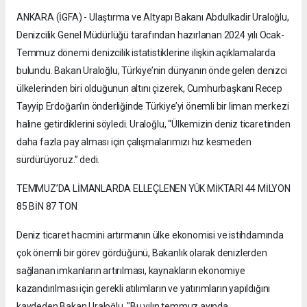
ANKARA (İGFA) - Ulaştırma ve Altyapı Bakanı Abdulkadir Uraloğlu,
Denizcilik Genel Müdürlüğü tarafından hazırlanan 2024 yılı Ocak-
Temmuz dönemi denizcilik istatistiklerine ilişkin açıklamalarda
bulundu. Bakan Uraloğlu, Türkiye’nin dünyanın önde gelen denizci
ülkelerinden biri olduğunun altını çizerek, Cumhurbaşkanı Recep
Tayyip Erdoğan’ın önderliğinde Türkiye’yi önemli bir liman merkezi
haline getirdiklerini söyledi. Uraloğlu, “Ülkemizin deniz ticaretinden
daha fazla pay alması için çalışmalarımızı hız kesmeden
sürdürüyoruz.” dedi.
TEMMUZ’DA LİMANLARDA ELLEÇLENEN YÜK MİKTARI 44 MİLYON
85 BİN 87 TON
Deniz ticaret hacmini artırmanın ülke ekonomisi ve istihdamında
çok önemli bir görev gördüğünü, Bakanlık olarak denizlerden
sağlanan imkanların artırılması, kaynakların ekonomiye
kazandırılması için gerekli atılımların ve yatırımların yapıldığını
kaydeden Bakan Uraloğlu, "Bu yılın temmuz ayında