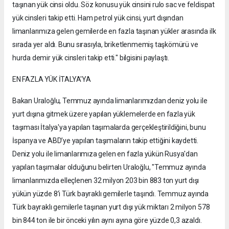
taşınan yük cinsi oldu. Söz konusu yük cinsini rulo sac ve feldispat
yük cinsleri takip etti. Ham petrol yük cinsi, yurt dışından
limanlarımıza gelen gemilerde en fazla taşınan yükler arasında ilk
sırada yer aldı. Bunu sırasıyla, briketlenmemiş taşkömürü ve
hurda demir yük cinsleri takip etti." bilgisini paylaştı.
EN FAZLA YÜK İTALYA'YA
Bakan Uraloğlu, Temmuz ayında limanlarımızdan deniz yolu ile
yurt dışına gitmek üzere yapılan yüklemelerde en fazla yük
taşıması İtalya'ya yapılan taşımalarda gerçekleştirildiğini, bunu
İspanya ve ABD’ye yapılan taşımaların takip ettiğini kaydetti.
Deniz yolu ile limanlarımıza gelen en fazla yükün Rusya'dan
yapılan taşımalar olduğunu belirten Uraloğlu, "Temmuz ayında
limanlarımızda elleçlenen 32 milyon 203 bin 883 ton yurt dışı
yükün yüzde 8’i Türk bayraklı gemilerle taşındı. Temmuz ayında
Türk bayraklı gemilerle taşınan yurt dışı yük miktarı 2 milyon 578
bin 844 ton ile bir önceki yılın aynı ayına göre yüzde 0,3 azaldı.