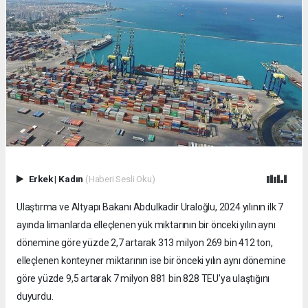
Erkek
|
Kadın
(Haberi Sesli Oku)
Ulaştırma ve Altyapı Bakanı Abdulkadir Uraloğlu, 2024 yılının ilk 7
ayında limanlarda elleçlenen yük miktarının bir önceki yılın aynı
dönemine göre yüzde 2,7 artarak 313 milyon 269 bin 412 ton,
elleçlenen konteyner miktarının ise bir önceki yılın aynı dönemine
göre yüzde 9,5 artarak 7 milyon 881 bin 828 TEU’ya ulaştığını
duyurdu.