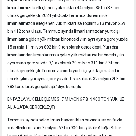
limanlarımızda elleçlenen yük miktarı 44 milyon 85 bin 87 ton
olarak gerçekleşti. 2024 yılı Ocak-Temmuz döneminde
limanlarımızda elleçlenen yük miktarı ise toplam 313 milyon 269
bin 412 tona ulaştı. Temmuz ayında limanlarımızdan yurt dışı
limanlarına giden yük miktarı bir önceki yılın aynı ayına göre yüzde
15 artışla 11 milyon 892 bin 9 ton olarak gerçekleşti. Yurt dışı
limanlarından limanlarımıza gelen yük miktarı ise bir önceki yılın
aynı ayına göre yüzde 9,1 azalarak 20 milyon 311 bin 874 ton
olarak gerçekleşti. Temmuz ayında yurt dışı yük taşımaları bir
önceki yılın aynı ayına göre yüzde 1,5 azalarak 32 milyon 203 bin
883 ton olarak gerçekleşti.” diye konuştu.
EN FAZLA YÜK ELLEÇLEMESİ 7 MİLYON 67 BİN 900 TON YÜK İLE
ALİAĞA’DA GERÇEKLEŞTİ
Temmuz ayında bölge liman başkanlıkları bazında ise en fazla
yük elleçlemesinin 7 milyon 67 bin 900 ton yük ile Aliağa Bölge
Liman Başkanlığı idari sınırlarında faaliyet gösteren liman