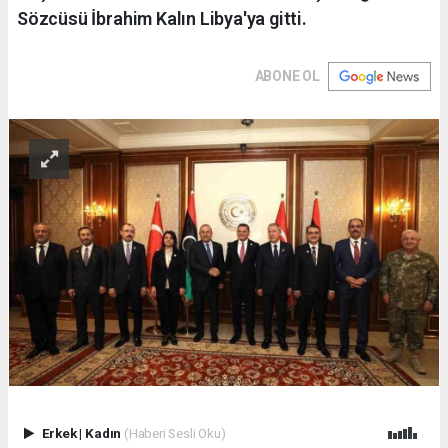
Sözcüsü İbrahim Kalın Libya'ya gitti.
ABONE OL
Erkek
|
Kadın
(Haberi Sesli Oku)