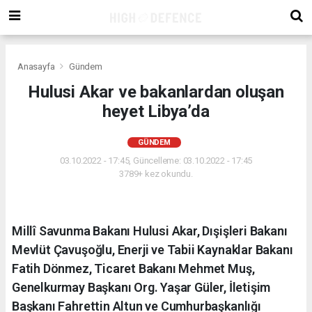
Anasayfa
Gündem
Hulusi Akar ve bakanlardan oluşan
heyet Libya’da
GÜNDEM
03.10.2022 - 17:45, Güncelleme: 03.10.2022 - 17:45
3789+ kez okundu.
Millî Savunma Bakanı Hulusi Akar, Dışişleri Bakanı
Mevlüt Çavuşoğlu, Enerji ve Tabii Kaynaklar Bakanı
Fatih Dönmez, Ticaret Bakanı Mehmet Muş,
Genelkurmay Başkanı Org. Yaşar Güler, İletişim
Başkanı Fahrettin Altun ve Cumhurbaşkanlığı