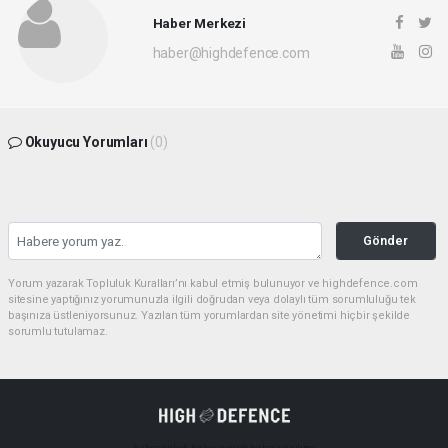
Haber Merkezi
haber@highdefence.com
Okuyucu Yorumları
(0)
Gönder
Yorum yazarak Topluluk Kuralları’nı kabul etmiş bulunuyor ve highdefence.com
sitesine yaptığınız yorumunuzla ilgili doğrudan veya dolaylı tüm sorumluluğu tek
başınıza üstleniyorsunuz. Yazılan tüm yorumlardan site yönetimi hiçbir şekilde
sorumlu tutulamaz.