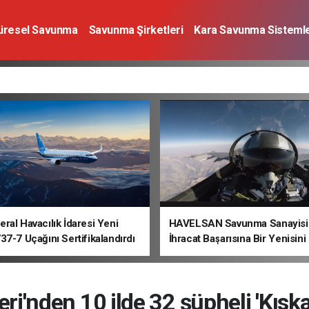
üresel Savunma
Savunma Şirketleri
Kara Savunma Sistemle
a Sistemleri
Deniz Savunma Sistemleri
Uzay
Sivil Havacı
ral Havacılık İdaresi Yeni
HAVELSAN Savunma Sanayisi
37-7 Uçağını Sertifikalandırdı
İhracat Başarısına Bir Yenisini
leri'nden 10 ilde 32 şüpheli 'Kıska