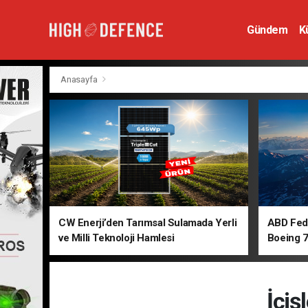
Gündem
K
Hava Savunm
Anasayfa
CW Enerji’den Tarımsal Sulamada Yerli
ABD Fede
ve Milli Teknoloji Hamlesi
Boeing 7
İçiş