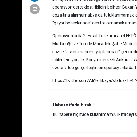
operasyon gerçekleştirildiğini belirten Baka
gözaltına alınmamak ya da tutuklanmamak için 
"gaybubet evlerinde" deşifre olmamak amacıyla 
Operasyonlarda 2 ev sahibi ile aranan 4 FETÖ
Müdürlüğü ve Terörle Mücadele Şube Müdürlüğ
sözde "askeri mahrem yapılanması" içerisinde f
edilenlere yönelik, Konya merkezli Ankara, İst
üzere 9 ilde gerçekleştirilen operasyonlarda 11
https://twitter.com/AliYerlikaya/status/1
Habere ifade bırak !
Bu habere hiç ifade kullanılmamış ilk ifadeyi si