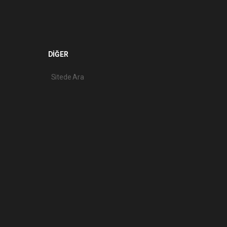
DİĞER
Sitede Ara