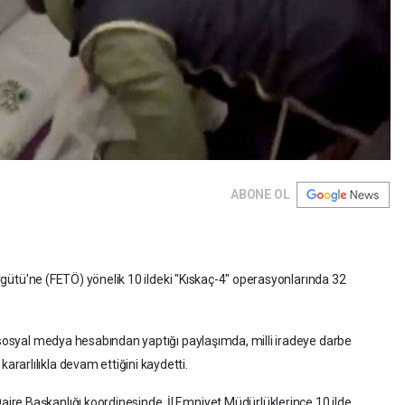
ABONE OL
 Örgütü'ne (FETÖ) yönelik 10 ildeki "Kıskaç-4" operasyonlarında 32
, sosyal medya hesabından yaptığı paylaşımda, milli iradeye darbe
arlılıkla devam ettiğini kaydetti.
re Başkanlığı koordinesinde, İl Emniyet Müdürlüklerince 10 ilde