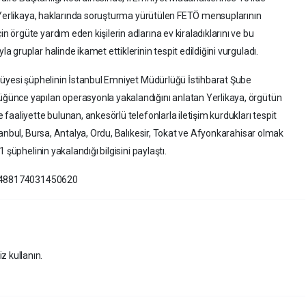
n Yerlikaya, haklarında soruşturma yürütülen FETÖ mensuplarının
örgüte yardım eden kişilerin adlarına ev kiraladıklarını ve bu
gruplar halinde ikamet ettiklerinin tespit edildiğini vurguladı.
 üyesi şüphelinin İstanbul Emniyet Müdürlüğü İstihbarat Şube
ünce yapılan operasyonla yakalandığını anlatan Yerlikaya, örgütün
aaliyette bulunan, ankesörlü telefonlarla iletişim kurdukları tespit
anbul, Bursa, Antalya, Ordu, Balıkesir, Tokat ve Afyonkarahisar olmak
 şüphelinin yakalandığı bilgisini paylaştı.
747488174031450620
z kullanın.