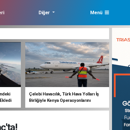
ri
Diğer
Menü
lık
ndeki
Çelebi Havacılık, Türk Hava Yolları İş
 Ekledi
Birliğiyle Kenya Operasyonlarını
Güçlendiriyor
ç'ta!