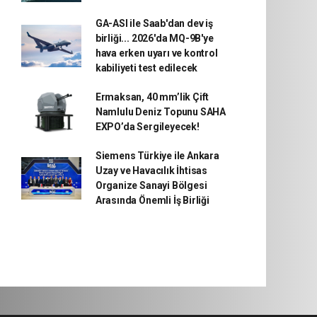
GA-ASI ile Saab'dan dev iş
birliği... 2026'da MQ-9B'ye
hava erken uyarı ve kontrol
kabiliyeti test edilecek
Ermaksan, 40 mm’lik Çift
Namlulu Deniz Topunu SAHA
EXPO’da Sergileyecek!
Siemens Türkiye ile Ankara
Uzay ve Havacılık İhtisas
Organize Sanayi Bölgesi
Arasında Önemli İş Birliği