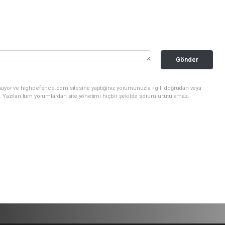
Gönder
nuyor ve highdefence.com sitesine yaptığınız yorumunuzla ilgili doğrudan veya
. Yazılan tüm yorumlardan site yönetimi hiçbir şekilde sorumlu tutulamaz.