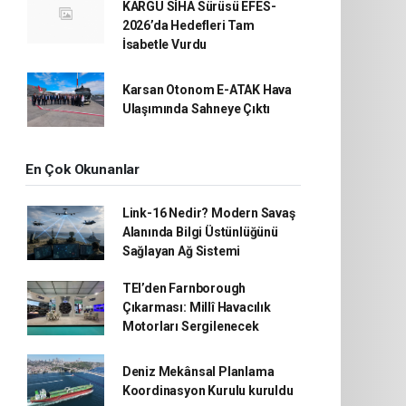
KARGU SİHA Sürüsü EFES-
2026’da Hedefleri Tam
İsabetle Vurdu
Karsan Otonom E-ATAK Hava
Ulaşımında Sahneye Çıktı
En Çok Okunanlar
Link-16 Nedir? Modern Savaş
Alanında Bilgi Üstünlüğünü
Sağlayan Ağ Sistemi
TEI’den Farnborough
Çıkarması: Millî Havacılık
Motorları Sergilenecek
Deniz Mekânsal Planlama
Koordinasyon Kurulu kuruldu