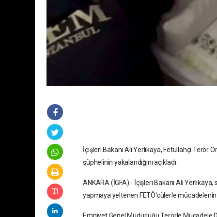
İçişleri Bakanı Ali Yerlikaya, Fetullahçı Terör
şüphelinin yakalandığını açıkladı.
ANKARA (İGFA) - İçişleri Bakanı Ali Yerlikaya
yapmaya yeltenen FETÖ'cülerle mücadelenin kar
Emniyet Genel Müdürlüğü Terörle Mücadele Dai