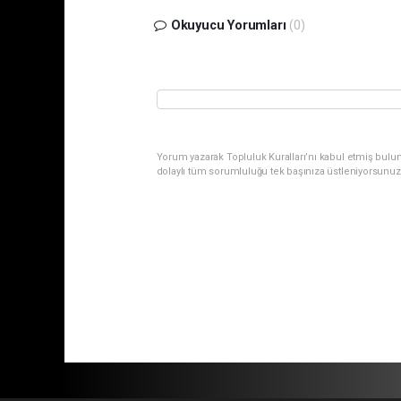
Okuyucu Yorumları
(0)
Yorum yazarak Topluluk Kuralları’nı kabul etmiş bulu
dolaylı tüm sorumluluğu tek başınıza üstleniyorsunuz