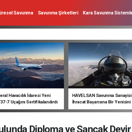
üresel Savunma
Savunma Şirketleri
Kara Savunma Sistemle
a Sistemleri
Deniz Savunma Sistemleri
Uzay
Sivil Havacı
ral Havacılık İdaresi Yeni
HAVELSAN Savunma Sanayisi
37-7 Uçağını Sertifikalandırdı
İhracat Başarısına Bir Yenisini
ulunda Diploma ve Sancak Devir 