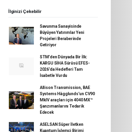
İlginizi Çekebilir
Savunma Sanayisinde
Büyüyen Yatırımlar Yeni
Projeleri Beraberinde
Getiriyor
STM’den Dünyada Bir İlk:
KARGU SİHA Sürüsü EFES-
2026’da Hedefleri Tam
İsabetle Vurdu
Allison Transmission, BAE
Systems Hägglunds’un CV90
MkIV araçları için 4040 MX™
Şanzımanlarını Tedarik
Edecek
ASELSAN Süper İletken
Kuantum İşlemci Birimi