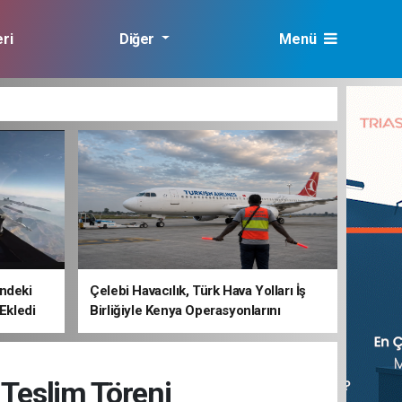
ri
Diğer
Menü
lık
ndeki
Çelebi Havacılık, Türk Hava Yolları İş
 Ekledi
Birliğiyle Kenya Operasyonlarını
Güçlendiriyor
Teslim Töreni