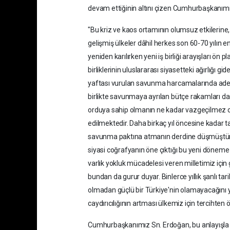
devam ettiğinin altını çizen Cumhurbaşkanımı
"Bu kriz ve kaos ortamının olumsuz etkilerine
gelişmiş ülkeler dâhil herkes son 60-70 yılın e
yeniden karılırken yeni iş birliği arayışları ön p
birliklerinin uluslararası siyasetteki ağırlığı g
yaftası vurulan savunma harcamalarında adeta
birlikte savunmaya ayrılan bütçe rakamları da yı
orduya sahip olmanın ne kadar vazgeçilmez o
edilmektedir. Daha birkaç yıl öncesine kadar ta
savunma paktına atmanın derdine düşmüştür. Tü
siyasi coğrafyanın öne çıktığı bu yeni döneme en
varlık yokluk mücadelesi veren milletimiz için
bundan da gurur duyar. Binlerce yıllık şanlı 
olmadan güçlü bir Türkiye'nin olamayacağını ya
caydırıcılığının artması ülkemiz için tercihten ö
Cumhurbaşkanımız Sn. Erdoğan, bu anlayışla öz