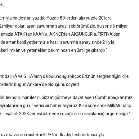
tti:
ıyla bir destan yazdık. Yüzde 80'lerden alıp yüzde 20'lere
2 milyar doları aşan savunma sanayi sektörümüzle, bu sene 6 milyar
catımızla ATAK'tan KAAN'a, AKINCI'dan AKSUNGUR'a, FIRTINA'dan
 artan kabiliyetlerimizle hasılı savunma sanayisinde 21 yıla
askerî imkân ve yetenekler bakımından en üst lige çıkardık."
a İHA ve SİHA'ların da bulunduğu birçok ürünün sergilendiğini dile
inlerin bugün Ankara'da olduğunu söyledi.
millî teknoloji hamlesini bizzat görmeye davet eden Cumhurbaşkanımız
alanında gurur verici bir haber alıyoruz. Kısa süre önce Millî Muharip
k. İnşallah 2023 senesi bitmeden uçağımızın havalandığını göreceğiz."
üze savunma sistemi SİPER'in ilk atış testinin başarıyla