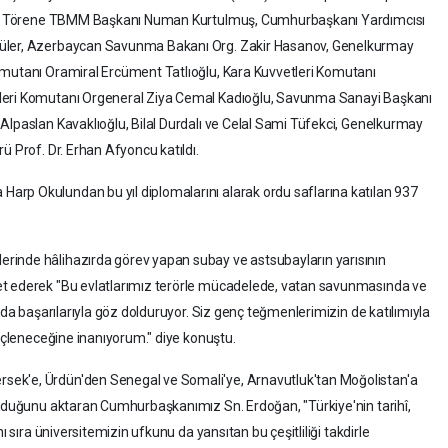
ildi. Törene TBMM Başkanı Numan Kurtulmuş, Cumhurbaşkanı Yardımcısı
Güler, Azerbaycan Savunma Bakanı Org. Zakir Hasanov, Genelkurmay
omutanı Oramiral Ercüment Tatlıoğlu, Kara Kuvvetleri Komutanı
tleri Komutanı Orgeneral Ziya Cemal Kadıoğlu, Savunma Sanayi Başkanı
Alpaslan Kavaklıoğlu, Bilal Durdalı ve Celal Sami Tüfekci, Genelkurmay
ü Prof. Dr. Erhan Afyoncu katıldı.
rp Okulundan bu yıl diplomalarını alarak ordu saflarına katılan 937
rinde hâlihazırda görev yapan subay ve astsubayların yarısının
et ederek "Bu evlatlarımız terörle mücadelede, vatan savunmasında ve
rda başarılarıyla göz dolduruyor. Siz genç teğmenlerimizin de katılımıyla
güçleneceğine inanıyorum." diye konuştu.
ek'e, Ürdün'den Senegal ve Somali'ye, Arnavutluk'tan Moğolistan'a
unduğunu aktaran Cumhurbaşkanımız Sn. Erdoğan, "Türkiye'nin tarihî,
ı sıra üniversitemizin ufkunu da yansıtan bu çeşitliliği takdirle