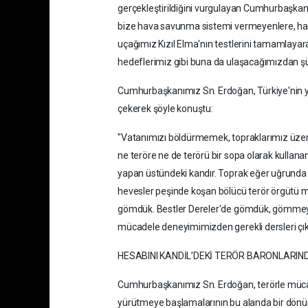
gerçekleştirildiğini vurgulayan Cumhurbaşkan
bize hava savunma sistemi vermeyenlere, ha
uçağımız Kızıl Elma'nın testlerini tamamlayar
hedeflerimiz gibi buna da ulaşacağımızdan şü
Cumhurbaşkanımız Sn. Erdoğan, Türkiye'nin yak
çekerek şöyle konuştu:
"Vatanımızı böldürmemek, topraklarımız üzeri
ne teröre ne de terörü bir sopa olarak kullan
yapan üstündeki kandır. Toprak eğer uğrunda öl
hevesler peşinde koşan bölücü terör örgütü m
gömdük. Bestler Dereler'de gömdük, gömmeye 
mücadele deneyimimizden gerekli dersleri çıka
HESABINI KANDİL’DEKİ TERÖR BARONLARI
Cumhurbaşkanımız Sn. Erdoğan, terörle mücade
yürütmeye başlamalarının bu alanda bir dönüm