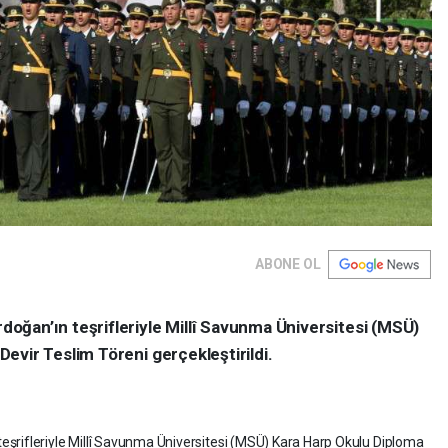
ABONE OL
ğan’ın teşrifleriyle Millî Savunma Üniversitesi (MSÜ)
evir Teslim Töreni gerçekleştirildi.
şrifleriyle Millî Savunma Üniversitesi (MSÜ) Kara Harp Okulu Diploma