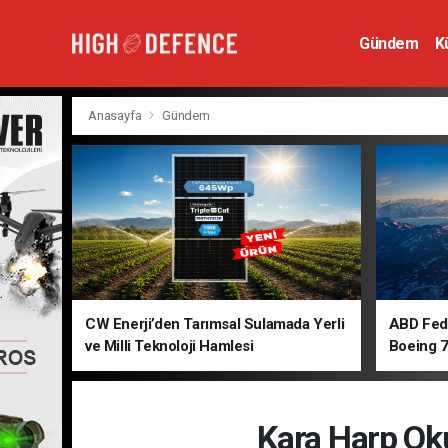
Gündem
K
Hava Savunm
Anasayfa
Gündem
CW Enerji’den Tarımsal Sulamada Yerli
ABD Fede
ve Milli Teknoloji Hamlesi
Boeing 7
Kara Harp Ok