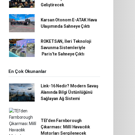
Geliştirecek
Karsan Otonom E-ATAK Hava
Ulaşımında Sahneye Çıktı
ROKETSAN, İleri Teknoloji
Savunma Sistemleriyle
Paris’te Sahneye Çıktı
En Çok Okunanlar
Link-16 Nedir? Modern Savaş
Alanında Bilgi Üstünlüğünü
Sağlayan Ağ Sistemi
TEI’den Farnborough
Çıkarması: Millî Havacılık
Motorları Sergilenecek