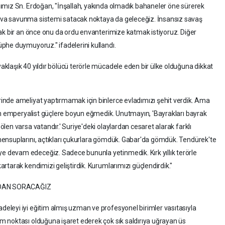
ımız Sn. Erdoğan, "İnşallah, yakında olmadık bahaneler öne sürerek
va savunma sistemi satacak noktaya da geleceğiz. İnsansız savaş
ak bir an önce onu da ordu envanterimize katmak istiyoruz. Diğer
phe duymuyoruz." ifadelerini kullandı.
laşık 40 yıldır bölücü terörle mücadele eden bir ülke olduğuna dikkat
nde ameliyat yaptırmamak için binlerce evladımızı şehit verdik. Ama
an emperyalist güçlere boyun eğmedik. Unutmayın, 'Bayrakları bayrak
en varsa vatandır.' Suriye'deki olaylardan cesaret alarak farklı
ensuplarını, açtıkları çukurlara gömdük. Gabar'da gömdük. Tendürek'te
devam edeceğiz. Sadece bununla yetinmedik. Kırk yıllık terörle
rtarak kendimizi geliştirdik. Kurumlarımızı güçlendirdik."
NDAN SORACAĞIZ
leyi iyi eğitim almış uzman ve profesyonel birimler vasıtasıyla
 noktası olduğuna işaret ederek çok sık saldırıya uğrayan üs