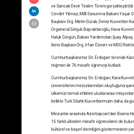
ve Sancak Devir Teslim Töreni gerçekleştir
Cevdet Yılmaz, Millî Savunma Bakanı Yaşar 
Başkanı Org. Metin Gürak, Deniz Kuvvetleri K
Orgeneral Selçuk Bayraktaroğlu, Hava Kuvve
Haluk Görgün, Bakan Yardımcıları Şuay Alpay, 
İkinci Başkanı Org. İrfan Özsert ve MSÜ Rektör
Cumhurbaşkanımız Sn. Erdoğan törende Kara Ha
teğmen ile 76 misafir öğrenciyi kutladı.
Cumhurbaşkanımız Sn. Erdoğan, Kara Kuvvetle
üniversitenin mezunlarından oluştuğuna işar
ülkemizi temsil ettikleri uluslararası misyonla
birlikte Türk Silahlı Kuvvetlerimizin daha da 
Mezunlar arasında Azerbaycan'dan Bosna Hers
15 farklı ülkeden misafir öğrencilerin de bul
kültürel ve beşerî derinliğini göstermesinin yan