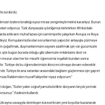
le sürdürdü:
ımızın bizlere bıraktığı eşsiz mirası zenginleştirmekte kararlıyız. Bunun
eket ediyoruz. Türk dünyasıyla iş birliğimizi ilerletirken Afrika'daki
arda istikrarın muhafazası için samimiyetle çalışırken Avrupa ve Asya
indeyiz. Komşularımızla olan sorunlarımızı yapıcı bir anlayışla çözmeye
sını çoğaltmak, düşmanlarımızın sayısını azaltmak için var gücümüzle
r, işte bugün burada olduğu gibi ülkemizin imkânlarını dost ve
n mezun olan her bir misafir öğrencimiz inşallah bundan sonra
aktır. Türkiye de bu öğrencilerimizin ikinci evi olmaya devam edecektir.
de Türkiye ile ana vatanları arasındaki bağların güçlenmesi için gayret
mıza Rabbimden muvaffakiyetler niyaz ediyorum."
oğan, "Sizler yakın coğrafyamızla birlikte dünyanın birçok yerinde
orsunuz." ifadesini kullandı.
Ukrayna savaşıyla derinleşen küresel krizin yeni boyutlar kazanarak