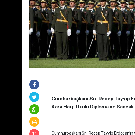
Cumhurbaşkanı Sn. Recep Tayyip Erdo
Kara Harp Okulu Diploma ve Sancak D
Cumhurbaşkanı Sn. Recep Tayyip Erdoğan’ın te