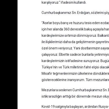
karşılıyoruz." ifadesini kullandı.
Cumhurbaşkanımız Sn. Erdoğan, sözlerini şöy
"Asırlar boyu barış ve huzuru tesis eden ecdad
için her alanda 360 derecelik bakış açısıyla har
kardeşlerimize sırtımızı dönmüyoruz. Balkanl
ile ilişkilerimizi daha da geliştirmenin gayret
özel önem veriyoruz. Yani dostlarımızın sayı
çalışıyoruz. Elbette sadece bunlarla yetinmiyo
kardeşlerimizin istifadesine sunuyoruz. Bugü
Türkiye'nin ve Türk milletinin fahri elçisi olac
Misafir teğmenlerimizin ülkelerine döndüklerin
göstereceklerine inanıyorum. Tüm mezunları
Mezunlara seslenen Cumhurbaşkanımız Sn. Erd
istikrarsızlığın arttığı bir dönemde mezun oluy
Kovid-19 salgınıyla başlayan, ardından Rusya-