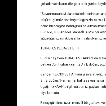
çok adım attıklarını dile getirerek şunları kayde
"Savunma sanayi alanında kelimenin tam anlam
düşürdüğümüz dışa bağımlılığımızla, cirosu 1
doları bulacağına inandığımız savunma ihra
SİPER'e, TCG Anadolu'dan MİLGEM'e her alanda
sığdırdığımız asırlık başarılarımızla ülkemizi 
TEKNOFEST’E DAVET ETTİ
Bugün başlayan TEKNOFEST Ankara'da aralarınd
getiren Cumhurbaşkanımız Sn. Erdoğan, yüz b
Gençleri TEKNOFEST Ankara'yı ziyaret edip, 
Sn. Erdoğan, "Hemen her hafta savunma sanayi 
Uçağımız KAAN'la ilgili müjdemizi paylaşmıştı
diye konuştu.
Birkaç gün önce uzun menzilli bölge, hava ve f