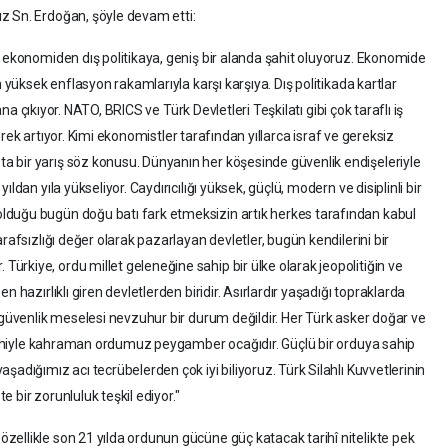
z Sn. Erdoğan, şöyle devam etti:
, ekonomiden dış politikaya, geniş bir alanda şahit oluyoruz. Ekonomide
n yüksek enflasyon rakamlarıyla karşı karşıya. Dış politikada kartlar
lana çıkıyor. NATO, BRICS ve Türk Devletleri Teşkilatı gibi çok taraflı iş
iderek artıyor. Kimi ekonomistler tarafından yıllarca israf ve gereksiz
 bir yarış söz konusu. Dünyanın her köşesinde güvenlik endişeleriyle
ldan yıla yükseliyor. Caydırıcılığı yüksek, güçlü, modern ve disiplinli bir
lduğu bugün doğu batı fark etmeksizin artık herkes tarafından kabul
rafsızlığı değer olarak pazarlayan devletler, bugün kendilerini bir
rkiye, ordu millet geleneğine sahip bir ülke olarak jeopolitiğin ve
 hazırlıklı giren devletlerden biridir. Asırlardır yaşadığı topraklarda
 güvenlik meselesi nevzuhur bir durum değildir. Her Türk asker doğar ve
tarihiyle kahraman ordumuz peygamber ocağıdır. Güçlü bir orduya sahip
şadığımız acı tecrübelerden çok iyi biliyoruz. Türk Silahlı Kuvvetlerinin
te bir zorunluluk teşkil ediyor."
ellikle son 21 yılda ordunun gücüne güç katacak tarihî nitelikte pek