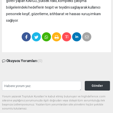
görev yapan KARGU, yüksek riskli, kompleks çatışma
bölgelerindeki hedeflerin tespit ve teyidini sağlayarak kullanıcı
personele keşif, gözetleme, istihbarat ve hassas vuruş imkanı
sağlıyor.
Okuyucu Yorumları
(0)
Gönder
Yorum yazarak Topluluk Kuralları’nı kabul etmiş bulunuyor ve highdefence.com
sitesine yaptığınız yorumunuzla ilgili doğrudan veya dolaylı tüm sorumluluğu tek
başınıza üstleniyorsunuz. Yazılan tüm yorumlardan site yönetimi hiçbir şekilde
sorumlu tutulamaz.