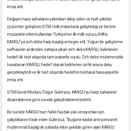
imza attı.
Değişen harp sahalarını yakından takip eden ve hızlı şekilde
çözümler geliştiren STM, milli imkanlarla geliştirdiği ve terörle
mücadele etkin kullanılan Türkiye’nin ilk milli vurucu İHA’sı
KARGU’ya zırh delici harp başlığı entegre etti. Yoğun bir geliştirme
safhasının ardından, sahaya çıkan zırh delici KARGU, belirlenen
hedefi ilk test atışında tam isabetle vurdu. Zırh delici mühimmatla
havalanan KARGU, hedef olarak belirlenen zırhlı araca dalış
gerçekleştirdi ve ilk test atışında hedefini noktasal hassasiyetle
imha etti.
STM Genel Müdürü Özgür Güleryüz, KARGU’yu harp sahasının
dinamiklerine göre sürekli geliştirdiklerini belirtti.
Bir süredir KARGU’nun farklı faydalı yük versiyonları için
çalıştıklarını ifade eden Güleryüz, "Bugüne kadar anti-personel
mühimmat başlığı ile sahada etkin şekilde görev alan KARGU