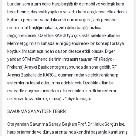
bundan sonra zırh delici harp başlığı ile de mobil ve yerleşik kara
hedeflerine, dayanıklı yapılara ve zırhlı kara araçlarına etki edecek.
Kullanıcı personel sahadaki anlık duruma göre, anti personel
mühimmat başlığını çıkarıp, zırh delici başlığı hızlıca
değiştirebilecek. Özellikle KARGU’yu çok aktif şekilde kullanan
Mehmetçiğimizin sahada elini güçlendirecek bir konsept ortaya
koyduk. İhracat açısından da son derece etkili olacak. Diğer
yandan STM mühendislerinin imzasını taşıyan RF (Radyo-
Frekans) Arayıcı Başlık entegrasyonunda da sona geldik. RF
Arayıcı Başlık ile de KARGU, düşman radar ve elektronik harp
sistemlerini tespit edip, imha edebilecek. Özellikle etkin bir
maliyetle düşman unsurlara etki edebilecek milli bir sistemi
ülkemize kazandırmış olacağız.” diye konuştu.
SAVUNMA SANAYİ'DEN TEBRİK
Öte yandan Savunma Sanayi Başkanı Prof. Dr. Haluk Görgün ise,
harp ortamında ve dünya arenasında kendini başarıyla kanıtlamış