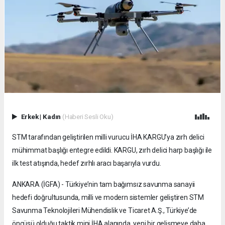
Erkek
|
Kadın
(Haberi Sesli Oku)
STM tarafından geliştirilen milli vurucu İHA KARGU’ya zırh delici
mühimmat başlığı entegre edildi. KARGU, zırh delici harp başlığı ile
ilk test atışında, hedef zırhlı aracı başarıyla vurdu.
ANKARA (İGFA) - Türkiye’nin tam bağımsız savunma sanayii
hedefi doğrultusunda, milli ve modern sistemler geliştiren STM
Savunma Teknolojileri Mühendislik ve Ticaret A.Ş., Türkiye’de
öncüsü olduğu taktik mini İHA alanında, yeni bir gelişmeye daha