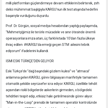
milli platformları güçlendirmeye devam ettiklerini belirterek, zırh
delici mühimmat başlığıyla KARGU'nun ilk test atışında hedefini
başarıyla vurduğunu duyurdu.
Prof. Dr. Görgün, sosyal medya hesabından yaptığı paylaşımda,
"Mehmetçiğimiz ile terörle mücadele ve sınır ötesinde önemli
operasyonlara imza atan, üç farklı kıtada 10'dan fazla ülkeye
ihraç edilen #KARGU'da emeği geçen STM ailesini tebrik
ediyorum" ifadelerini kullandı.
İSMİ ESKİ TÜRKÇE’DEN GELİYOR
Eski Türkçe’de “dağ başındaki gözlem kulesi” ve “atmaca”
anlamına gelen KARGU, görev bilgisayarı marifetiyle tamamen
otomatik şekilde seyrüsefer icra ediyor. KARGU, özellikle tehdit
açısından riskli bölgelerde askerlerin girmeden, o bölgedeki
tehditleri tespit edip, etkisiz hale getirilmesinde görev alıyor.
“Man-in-the-Loop” prensibi ile tamamen operatör kontrolünde