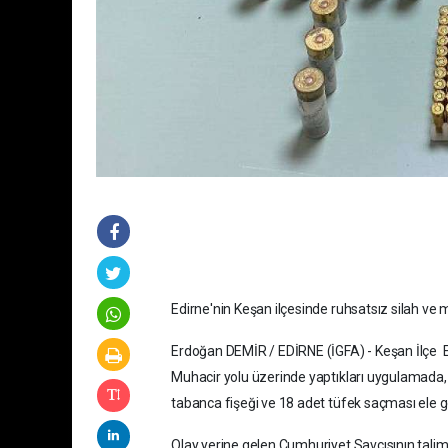
Edirne'nin Keşan ilçesinde ruhsatsız silah ve 
Erdoğan DEMİR / EDİRNE (İGFA) - Keşan İlçe 
Muhacir yolu üzerinde yaptıkları uygulamada, 
tabanca fişeği ve 18 adet tüfek saçması ele geç
Olay yerine gelen Cumhuriyet Savcısının talim