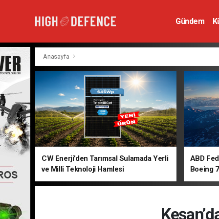
Gündem
K
Hava Savunm
Anasayfa
CW Enerji’den Tarımsal Sulamada Yerli
ABD Fede
ve Milli Teknoloji Hamlesi
Boeing 7
Keşan’d