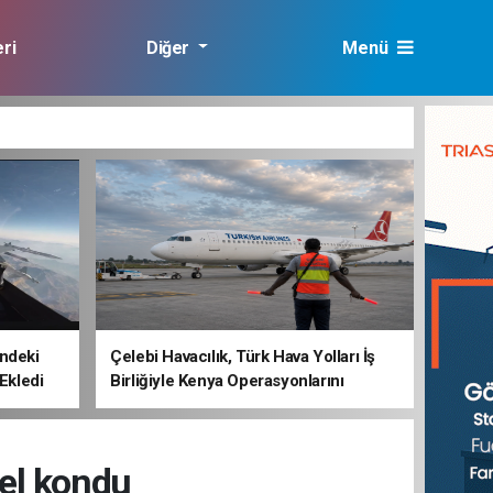
ri
Diğer
Menü
lık
ndeki
Çelebi Havacılık, Türk Hava Yolları İş
 Ekledi
Birliğiyle Kenya Operasyonlarını
Güçlendiriyor
el kondu