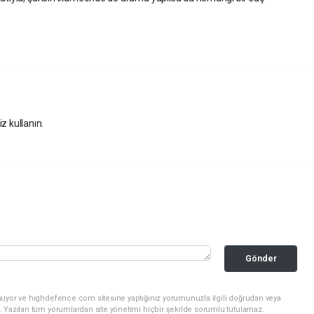
z kullanın.
Gönder
nuyor ve highdefence.com sitesine yaptığınız yorumunuzla ilgili doğrudan veya
. Yazılan tüm yorumlardan site yönetimi hiçbir şekilde sorumlu tutulamaz.