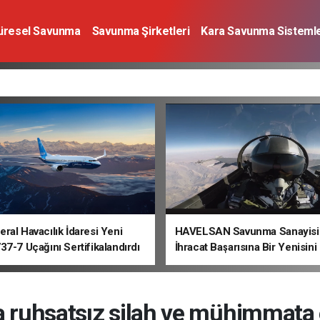
üresel Savunma
Savunma Şirketleri
Kara Savunma Sistemle
a Sistemleri
Deniz Savunma Sistemleri
Uzay
Sivil Havacı
ral Havacılık İdaresi Yeni
HAVELSAN Savunma Sanayisi
37-7 Uçağını Sertifikalandırdı
İhracat Başarısına Bir Yenisini
a ruhsatsız silah ve mühimmata 