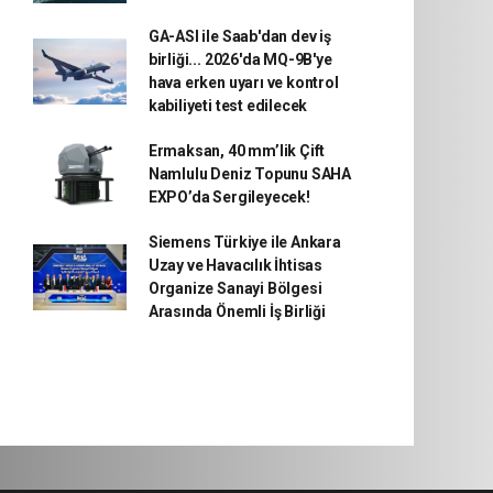
GA-ASI ile Saab'dan dev iş
birliği... 2026'da MQ-9B'ye
hava erken uyarı ve kontrol
kabiliyeti test edilecek
Ermaksan, 40 mm’lik Çift
Namlulu Deniz Topunu SAHA
EXPO’da Sergileyecek!
Siemens Türkiye ile Ankara
Uzay ve Havacılık İhtisas
Organize Sanayi Bölgesi
Arasında Önemli İş Birliği