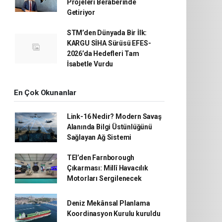
Projeleri Beraberinde
Getiriyor
STM’den Dünyada Bir İlk:
KARGU SİHA Sürüsü EFES-
2026’da Hedefleri Tam
İsabetle Vurdu
En Çok Okunanlar
Link-16 Nedir? Modern Savaş
Alanında Bilgi Üstünlüğünü
Sağlayan Ağ Sistemi
TEI’den Farnborough
Çıkarması: Millî Havacılık
Motorları Sergilenecek
Deniz Mekânsal Planlama
Koordinasyon Kurulu kuruldu