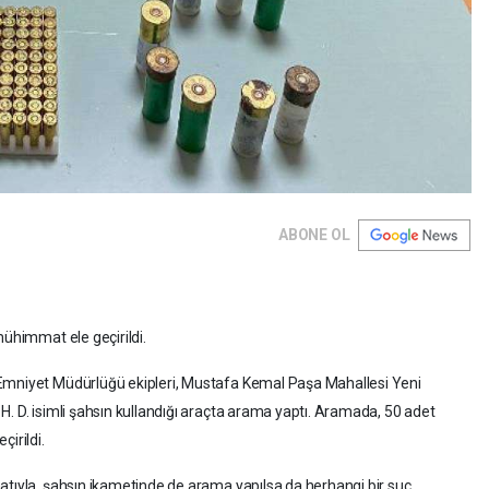
ABONE OL
mühimmat ele geçirildi.
Emniyet Müdürlüğü ekipleri, Mustafa Kemal Paşa Mahallesi Yeni
H. D. isimli şahsın kullandığı araçta arama yaptı. Aramada, 50 adet
irildi.
atıyla, şahsın ikametinde de arama yapılsa da herhangi bir suç