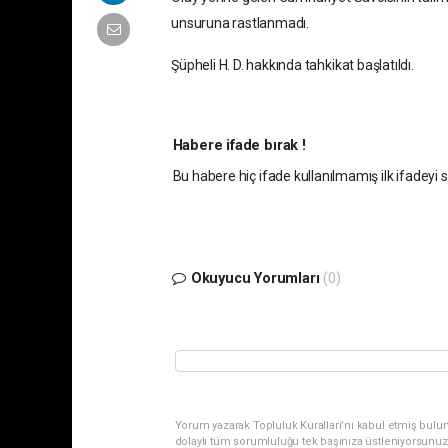
unsuruna rastlanmadı.
Şüpheli H. D. hakkında tahkikat başlatıldı.
Habere ifade bırak !
Bu habere hiç ifade kullanılmamış ilk ifadeyi si
Okuyucu Yorumları
(0)
Yorum yazarak Topluluk Kuralları’nı kabul etmiş bulu
dolaylı tüm sorumluluğu tek başınıza üstleniyorsunuz