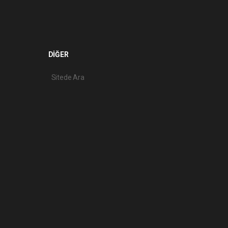
DİĞER
Sitede Ara