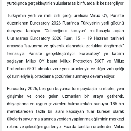
yurtdışında gerçekleştirilen uluslararası bir fuarda ilk kez sergiliyor
Türkiye’nin yerli ve milli zırh çeliği üreticisi Miilux OY, Paris’te
düzenlenen Eurosatory 2026 Fuarı’nda Türkiye’nin yerli gücünü
dünyaya tanıtıyor. “Geleceğinizi koruyun” mottosuyla açılan
Uluslararası Eurosatory 2026 Fuarı, 15 – 19 Haziran tarihleri
arasında “savunma ve güvenlik alanındaki zorlukları öngörmek”
temasıyla Paris’te gerçekleştiriliyor. Eurosatory’ ye katılım
sağlayan Miilux OY başta Miilux Protection 560T ve Miilux
Protection 650T olmak üzere yeni ürünleriyle ve diğer zırh çeliği
çözümleriyle iş ortaklarına çözümler sunmaya devam ediyor.
Eurosatory 2026, beş gün boyunca tüm paydaşlar üreticiler, yeni
girişimler ve önde gelen uzmanları bir araya getirerek,
ihtiyaçlarına en uygun çözümleri bulma imkânı sunuyor. 185 bin
metrekareden fazla bir alanı kapsayan fuar küresel olarak
ülkelerin savunma alanında yeniden yapılanma eğiliminin merkezi
rolünü ve çekiciliğini gösteriyor. Fuarda tanıtılan ürünlerden Miilux