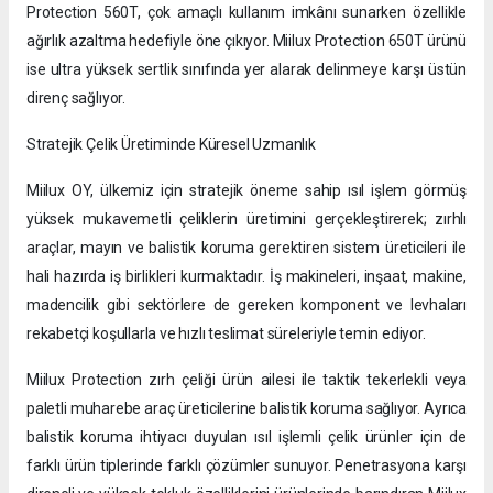
Protection 560T, çok amaçlı kullanım imkânı sunarken özellikle
ağırlık azaltma hedefiyle öne çıkıyor. Miilux Protection 650T ürünü
ise ultra yüksek sertlik sınıfında yer alarak delinmeye karşı üstün
direnç sağlıyor.
Stratejik Çelik Üretiminde Küresel Uzmanlık
Miilux OY, ülkemiz için stratejik öneme sahip ısıl işlem görmüş
yüksek mukavemetli çeliklerin üretimini gerçekleştirerek; zırhlı
araçlar, mayın ve balistik koruma gerektiren sistem üreticileri ile
hali hazırda iş birlikleri kurmaktadır. İş makineleri, inşaat, makine,
madencilik gibi sektörlere de gereken komponent ve levhaları
rekabetçi koşullarla ve hızlı teslimat süreleriyle temin ediyor.
Miilux Protection zırh çeliği ürün ailesi ile taktik tekerlekli veya
paletli muharebe araç üreticilerine balistik koruma sağlıyor. Ayrıca
balistik koruma ihtiyacı duyulan ısıl işlemli çelik ürünler için de
farklı ürün tiplerinde farklı çözümler sunuyor. Penetrasyona karşı