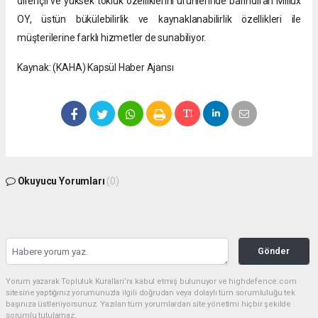
dirençli ve yüksek tokluk özelliklerini ürünlerinde barındıran Miilux
OY, üstün bükülebilirlik ve kaynaklanabilirlik özellikleri ile
müşterilerine farklı hizmetler de sunabiliyor.
Kaynak: (KAHA) Kapsül Haber Ajansı
Okuyucu Yorumları
(0)
Gönder
Yorum yazarak Topluluk Kuralları’nı kabul etmiş bulunuyor ve highdefence.com
sitesine yaptığınız yorumunuzla ilgili doğrudan veya dolaylı tüm sorumluluğu tek
başınıza üstleniyorsunuz. Yazılan tüm yorumlardan site yönetimi hiçbir şekilde
sorumlu tutulamaz.