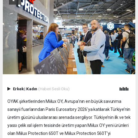
Erkek
|
Kadın
(Haberi Sesli Oku)
OYAK şirketlerinden Miilux OY, Avrupa’nın en büyük savunma
sanayii fuarlarından Paris Eurosatory 2026'ya katılarak Türkiye’nin
üretim gücünü uluslararası arenada sergiliyor. Türkiye’nin ilk ve tek
yassı çelik ısıl işlem tesisinde üretim yapan Miilux OY yeni ürünleri
olan Miilux Protection 650T ve Miilux Protection 560T’yi