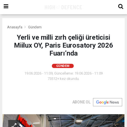
Anasayfa
Gündem
Yerli ve milli zırh çeliği üreticisi
Miilux OY, Paris Eurosatory 2026
Fuarı’nda
GÜNDEM
19.06.2026 - 11:09, Güncelleme: 19.06.2026 - 11:09
73512+ kez okundu.
ABONE OL