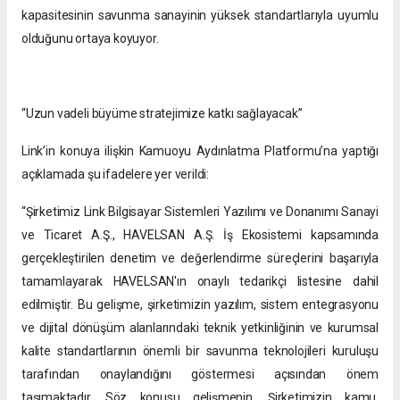
kapasitesinin savunma sanayinin yüksek standartlarıyla uyumlu
olduğunu ortaya koyuyor.
“Uzun vadeli büyüme stratejimize katkı sağlayacak”
Link’in konuya ilişkin Kamuoyu Aydınlatma Platformu’na yaptığı
açıklamada şu ifadelere yer verildi:
“Şirketimiz Link Bilgisayar Sistemleri Yazılımı ve Donanımı Sanayi
ve Ticaret A.Ş., HAVELSAN A.Ş. İş Ekosistemi kapsamında
gerçekleştirilen denetim ve değerlendirme süreçlerini başarıyla
tamamlayarak HAVELSAN'ın onaylı tedarikçi listesine dahil
edilmiştir. Bu gelişme, şirketimizin yazılım, sistem entegrasyonu
ve dijital dönüşüm alanlarındaki teknik yetkinliğinin ve kurumsal
kalite standartlarının önemli bir savunma teknolojileri kuruluşu
tarafından onaylandığını göstermesi açısından önem
taşımaktadır. Söz konusu gelişmenin, Şirketimizin kamu,