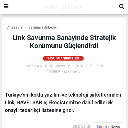
Anasayfa
Savunma Şirketleri
Link Savunma Sanayinde Stratejik
Konumunu Güçlendirdi
SAVUNMA ŞIRKETLERI
25.02.2026 - 10:30, Güncelleme: 26.02.2026 - 17:06
165886+ kez okundu.
Türkiye’nin köklü yazılım ve teknoloji şirketlerinden
Link, HAVELSAN İş Ekosistemi’ne dahil edilerek
onaylı tedarikçi listesine girdi.
ABONE OL