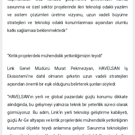
savunma ve özel sektör projelerinde ileri teknoloji odaklı yazılım
ve sistem çözümleri üretme vizyonu, uzun vadeli büyüme
stratejileri ve teknoloji odaklı konumlanması açısından olumlu
katkı sağlaması beklenmektedir.”
“Kritik projelerdeki mühendislik yetkinliğimizin teyidi”
Link Genel Müdürü Murat Pekmezyan, HAVELSAN İş
Ekosistemi’ne dahil olmanın şirketin uzun vadeli stratejileri
açısından önemli bir eşik olduğunu belirterek şunları söyledi:
“HAVELSAN’ın yerli ve global pazardaki güçlü konumu dikkate
alındığında, bu gelişmeyi yalnızca teknik bir yeterlilik süreci olarak
görmüyoruz. Bu adım, Link’in yerli teknoloji geliştirme kabiliyeti,
güçlü Ar-Ge altyapısı ve kritik projelerdeki mühendislik yetkinliğinin
kurumsal ölçekte teyidi anlamına geliyor. Savunma teknolojileri