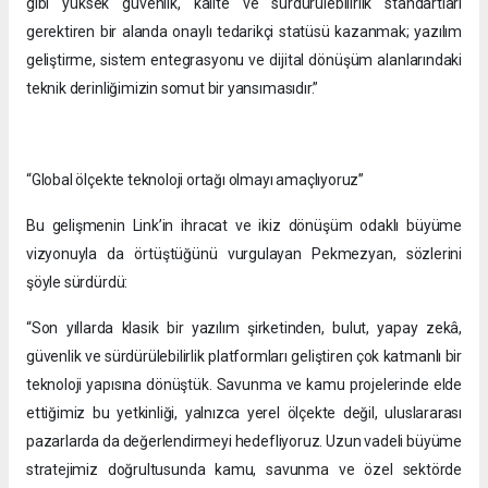
gibi yüksek güvenlik, kalite ve sürdürülebilirlik standartları
gerektiren bir alanda onaylı tedarikçi statüsü kazanmak; yazılım
geliştirme, sistem entegrasyonu ve dijital dönüşüm alanlarındaki
teknik derinliğimizin somut bir yansımasıdır.”
“Global ölçekte teknoloji ortağı olmayı amaçlıyoruz”
Bu gelişmenin Link’in ihracat ve ikiz dönüşüm odaklı büyüme
vizyonuyla da örtüştüğünü vurgulayan Pekmezyan, sözlerini
şöyle sürdürdü:
“Son yıllarda klasik bir yazılım şirketinden, bulut, yapay zekâ,
güvenlik ve sürdürülebilirlik platformları geliştiren çok katmanlı bir
teknoloji yapısına dönüştük. Savunma ve kamu projelerinde elde
ettiğimiz bu yetkinliği, yalnızca yerel ölçekte değil, uluslararası
pazarlarda da değerlendirmeyi hedefliyoruz. Uzun vadeli büyüme
stratejimiz doğrultusunda kamu, savunma ve özel sektörde