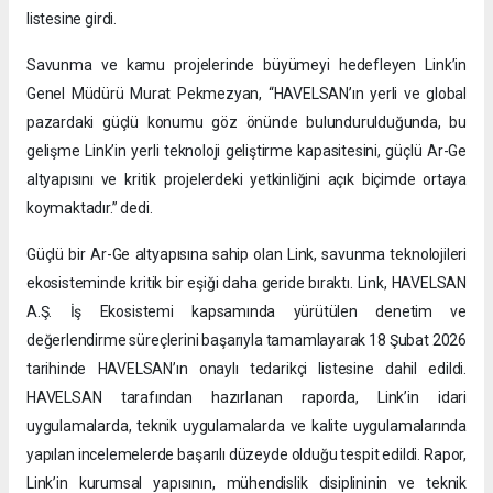
listesine girdi.
Savunma ve kamu projelerinde büyümeyi hedefleyen Link’in
Genel Müdürü Murat Pekmezyan, “HAVELSAN’ın yerli ve global
pazardaki güçlü konumu göz önünde bulundurulduğunda, bu
gelişme Link’in yerli teknoloji geliştirme kapasitesini, güçlü Ar-Ge
altyapısını ve kritik projelerdeki yetkinliğini açık biçimde ortaya
koymaktadır.” dedi.
Güçlü bir Ar-Ge altyapısına sahip olan Link, savunma teknolojileri
ekosisteminde kritik bir eşiği daha geride bıraktı. Link, HAVELSAN
A.Ş. İş Ekosistemi kapsamında yürütülen denetim ve
değerlendirme süreçlerini başarıyla tamamlayarak 18 Şubat 2026
tarihinde HAVELSAN’ın onaylı tedarikçi listesine dahil edildi.
HAVELSAN tarafından hazırlanan raporda, Link’in idari
uygulamalarda, teknik uygulamalarda ve kalite uygulamalarında
yapılan incelemelerde başarılı düzeyde olduğu tespit edildi. Rapor,
Link’in kurumsal yapısının, mühendislik disiplininin ve teknik