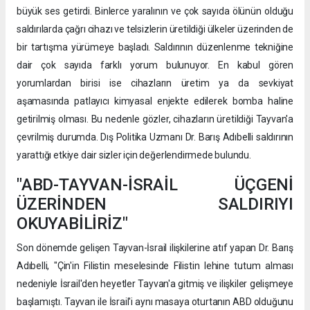
büyük ses getirdi. Binlerce yaralının ve çok sayıda ölünün olduğu
saldırılarda çağrı cihazı ve telsizlerin üretildiği ülkeler üzerinden de
bir tartışma yürümeye başladı. Saldırının düzenlenme tekniğine
dair çok sayıda farklı yorum bulunuyor. En kabul gören
yorumlardan birisi ise cihazların üretim ya da sevkiyat
aşamasında patlayıcı kimyasal enjekte edilerek bomba haline
getirilmiş olması. Bu nedenle gözler, cihazların üretildiği Tayvan'a
çevrilmiş durumda. Dış Politika Uzmanı Dr. Barış Adıbelli saldırının
yarattığı etkiye dair sizler için değerlendirmede bulundu.
"ABD-TAYVAN-İSRAİL ÜÇGENİ
ÜZERİNDEN SALDIRIYI
OKUYABİLİRİZ"
Son dönemde gelişen Tayvan-İsrail ilişkilerine atıf yapan Dr. Barış
Adıbelli, "Çin'in Filistin meselesinde Filistin lehine tutum alması
nedeniyle İsrail'den heyetler Tayvan'a gitmiş ve ilişkiler gelişmeye
başlamıştı. Tayvan ile İsrail'i aynı masaya oturtanın ABD olduğunu