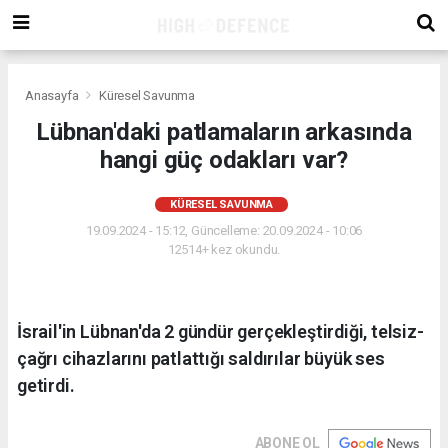
Anasayfa
Küresel Savunma
Lübnan'daki patlamaların arkasında
hangi güç odakları var?
KÜRESEL SAVUNMA
19.09.2024 - 15:12, Güncelleme: 20.09.2024 - 10:06
12514+ kez okundu.
İsrail'in Lübnan'da 2 gündür gerçekleştirdiği, telsiz-
çağrı cihazlarını patlattığı saldırılar büyük ses
getirdi.
ABONE OL