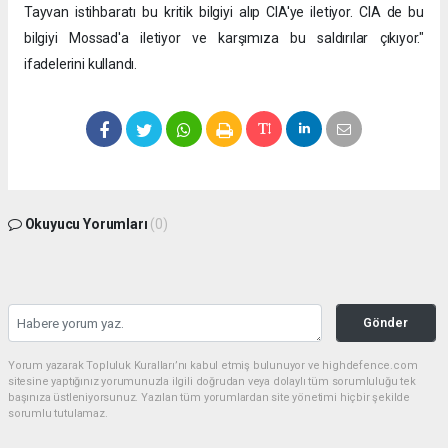
Tayvan istihbaratı bu kritik bilgiyi alıp CIA'ye iletiyor. CIA de bu
bilgiyi Mossad'a iletiyor ve karşımıza bu saldırılar çıkıyor."
ifadelerini kullandı.
Okuyucu Yorumları
(0)
Gönder
Yorum yazarak Topluluk Kuralları’nı kabul etmiş bulunuyor ve highdefence.com
sitesine yaptığınız yorumunuzla ilgili doğrudan veya dolaylı tüm sorumluluğu tek
başınıza üstleniyorsunuz. Yazılan tüm yorumlardan site yönetimi hiçbir şekilde
sorumlu tutulamaz.