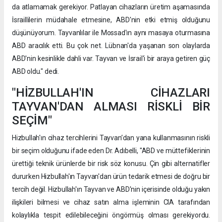
da atlamamak gerekiyor. Patlayan cihazların üretim aşamasında
İsraillilerin müdahale etmesine, ABD'nin etki etmiş olduğunu
düşünüyorum. Tayvanlılar ile Mossad'ın aynı masaya oturmasına
ABD aracılık etti. Bu çok net. Lübnan'da yaşanan son olaylarda
ABD'nin kesinlikle dahli var. Tayvan ve İsrail'i bir araya getiren güç
ABD oldu." dedi.
"HİZBULLAH'IN CİHAZLARI
TAYVAN'DAN ALMASI RİSKLİ BİR
SEÇİM"
Hizbullah'ın cihaz tercihlerini Tayvan’dan yana kullanmasının riskli
bir seçim olduğunu ifade eden Dr. Adıbelli, "ABD ve müttefiklerinin
ürettiği teknik ürünlerde bir risk söz konusu. Çin gibi alternatifler
dururken Hizbullah'ın Tayvan'dan ürün tedarik etmesi de doğru bir
tercih değil. Hizbullah'ın Tayvan ve ABD'nin içerisinde olduğu yakın
ilişkileri bilmesi ve cihaz satın alma işleminin CIA tarafından
kolaylıkla tespit edilebileceğini öngörmüş olması gerekiyordu.