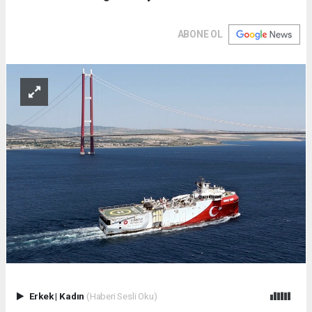
ABONE OL
Erkek
|
Kadın
(Haberi Sesli Oku)