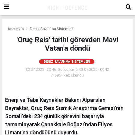
Anasayfa
Deniz Savunma Sistemleri
'Oruç Reis' tarihi görevden Mavi
Vatan'a döndü
DENIZ SAVUNMA SISTEMLERI
02.07.2025 - 20:46, Güncelleme: 03.07.2025 - 09:12
71695+ kez okundu.
Enerji ve Tabii Kaynaklar Bakanı Alparslan
Bayraktar, Oruç Reis Sismik Araştırma Gemisi’nin
Somali’deki 234 günlük görevini başarıyla
tamamlayarak Çanakkale Boğazı’ndan Filyos
Limanı’na döndüğünü duyurdu.