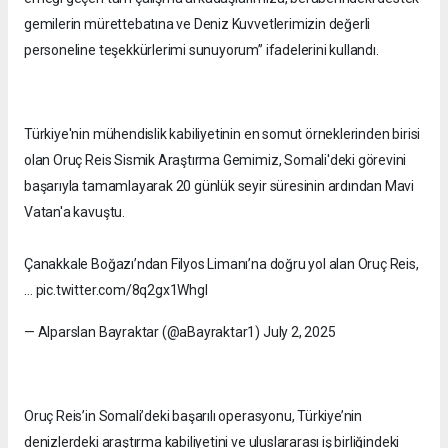
gemilerin mürettebatına ve Deniz Kuvvetlerimizin değerli
personeline teşekkürlerimi sunuyorum” ifadelerini kullandı.
Türkiye'nin mühendislik kabiliyetinin en somut örneklerinden birisi
olan Oruç Reis Sismik Araştırma Gemimiz, Somali'deki görevini
başarıyla tamamlayarak 20 günlük seyir süresinin ardından Mavi
Vatan'a kavuştu.
Çanakkale Boğazı’ndan Filyos Limanı’na doğru yol alan Oruç Reis,
… pic.twitter.com/8q2gx1Whgl
— Alparslan Bayraktar (@aBayraktar1) July 2, 2025
Oruç Reis’in Somali’deki başarılı operasyonu, Türkiye’nin
denizlerdeki araştırma kabiliyetini ve uluslararası iş birliğindeki