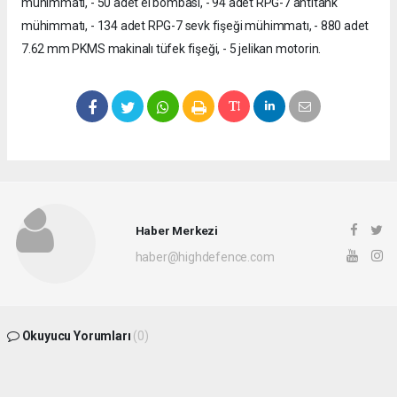
mühimmatı, - 50 adet el bombası, - 94 adet RPG-7 antitank
mühimmatı, - 134 adet RPG-7 sevk fişeği mühimmatı, - 880 adet
7.62 mm PKMS makinalı tüfek fişeği, - 5 jelikan motorin.
Haber Merkezi
haber@highdefence.com
Okuyucu Yorumları
(0)