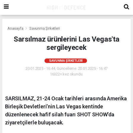
Anasayfa
Savunma Şirketleri
Sarsılmaz ürünlerini Las Vegas'ta
sergileyecek
SAVUNMA ŞIRKETLERI
20.01.2025 - 16:44, Güncelleme: 20.01.2025 - 16:47
16322+ kez okundu.
SARSILMAZ, 21-24 Ocak tarihleri arasında Amerika
Birleşik Devletleri’nin Las Vegas kentinde
düzenlenecek hafif silah fuarı SHOT SHOW’da
ziyaretçilerle buluşacak.