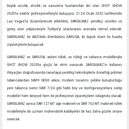
büyük avcılık, atıcılık ve savunma fuarlarından biri olan SHOT SHOW
2025’te sektör profesyonelleriyle buluşuyor. 21-24 Ocak 2025 tarihlerinde
Las Vegas’ta düzenlenecek etkinlikte, SARSILMAZ yenilikçi ürünleri ve
geniş ürün yelpazesiyle Türkiye’yi uluslararası arenada temsil edecek.
SARSILMAZ ile ABD’deki distribütörü SARUSA, iki büyük stant ile fuarda
ziyaretçilerle buluşacak.
SARSILMAZ ve SARUSA, askeri tüfek, av tüfeği ve tabanca modelleriyle
SHOT SHOW 2025’te güçlü bir vitrin sunacak. SARSILMAZ’ın kullanıcı
ihtiyaçları doğrultusunda tasarlayıp yenilikçi teknolojilerle donattığı polimer
tabancalardan SAR9 GEN3 ailesi, modern tasarımı çelikle buluşturduğu
yeni tabanca serisi SAR 7/24 gibi farklı boy ve konfigürasyonlara sahip
modeller hem bireysel hem de profesyonel ziyaretçilerin odağında olacak.
SARSILMAZ ayrıca SAR 127 MT ağır makineli ve SAR 762 MT makineli tüfek
modelleriyle de uzman mühendislik kabiliyetini bir kez daha gözler önüne
serecek.