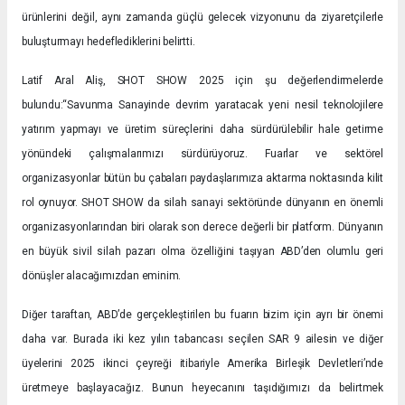
ürünlerini değil, aynı zamanda güçlü gelecek vizyonunu da ziyaretçilerle
buluşturmayı hedeflediklerini belirtti.
Latif Aral Aliş, SHOT SHOW 2025 için şu değerlendirmelerde
bulundu:
“Savunma Sanayinde devrim yaratacak yeni nesil teknolojilere
yatırım yapmayı ve üretim süreçlerini daha sürdürülebilir hale getirme
yönündeki çalışmalarımızı sürdürüyoruz. Fuarlar ve sektörel
organizasyonlar bütün bu çabaları paydaşlarımıza aktarma noktasında kilit
rol oynuyor. SHOT SHOW da silah sanayi sektöründe dünyanın en önemli
organizasyonlarından biri olarak son derece değerli bir platform. Dünyanın
en büyük sivil silah pazarı olma özelliğini taşıyan ABD’den olumlu geri
dönüşler alacağımızdan eminim.
Diğer taraftan, ABD’de gerçekleştirilen bu fuarın bizim için ayrı bir önemi
daha var. Burada iki kez yılın tabancası seçilen SAR 9 ailesin ve diğer
üyelerini 2025 ikinci çeyreği itibariyle Amerika Birleşik Devletleri’nde
üretmeye başlayacağız. Bunun heyecanını taşıdığımızı da belirtmek