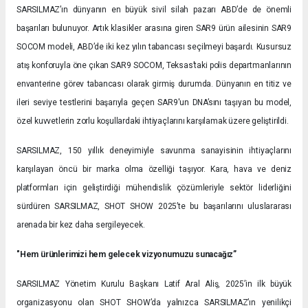
SARSILMAZ’ın dünyanın en büyük sivil silah pazarı ABD’de de önemli
başarıları bulunuyor. Artık klasikler arasına giren SAR9 ürün ailesinin SAR9
SOCOM modeli, ABD’de iki kez yılın tabancası seçilmeyi başardı. Kusursuz
atış konforuyla öne çıkan SAR9 SOCOM, Teksas’taki polis departmanlarının
envanterine görev tabancası olarak girmiş durumda. Dünyanın en titiz ve
ileri seviye testlerini başarıyla geçen SAR9'un DNA’sını taşıyan bu model,
özel kuvvetlerin zorlu koşullardaki ihtiyaçlarını karşılamak üzere geliştirildi.
SARSILMAZ, 150 yıllık deneyimiyle savunma sanayisinin ihtiyaçlarını
karşılayan öncü bir marka olma özelliği taşıyor. Kara, hava ve deniz
platformları için geliştirdiği mühendislik çözümleriyle sektör liderliğini
sürdüren SARSILMAZ, SHOT SHOW 2025’te bu başarılarını uluslararası
arenada bir kez daha sergileyecek.
"Hem ürünlerimizi hem gelecek vizyonumuzu sunacağız”
SARSILMAZ Yönetim Kurulu Başkanı Latif Aral Aliş, 2025’in ilk büyük
organizasyonu olan SHOT SHOW’da yalnızca SARSILMAZ’ın yenilikçi