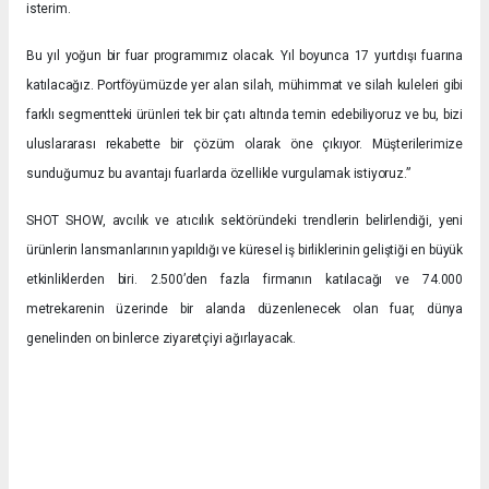
isterim.
Bu yıl yoğun bir fuar programımız olacak. Yıl boyunca 17 yurtdışı fuarına
katılacağız. Portföyümüzde yer alan silah, mühimmat ve silah kuleleri gibi
farklı segmentteki ürünleri tek bir çatı altında temin edebiliyoruz ve bu, bizi
uluslararası rekabette bir çözüm olarak öne çıkıyor. Müşterilerimize
sunduğumuz bu avantajı fuarlarda özellikle vurgulamak istiyoruz.”
SHOT SHOW, avcılık ve atıcılık sektöründeki trendlerin belirlendiği, yeni
ürünlerin lansmanlarının yapıldığı ve küresel iş birliklerinin geliştiği en büyük
etkinliklerden biri. 2.500’den fazla firmanın katılacağı ve 74.000
metrekarenin üzerinde bir alanda düzenlenecek olan fuar, dünya
genelinden on binlerce ziyaretçiyi ağırlayacak.