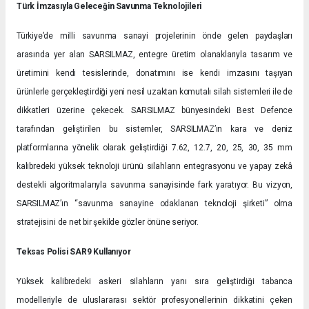
Türk İmzasıyla Geleceğin Savunma Teknolojileri
Türkiye’de milli savunma sanayi projelerinin önde gelen paydaşları
arasında yer alan SARSILMAZ, entegre üretim olanaklarıyla tasarım ve
üretimini kendi tesislerinde, donatımını ise kendi imzasını taşıyan
ürünlerle gerçekleştirdiği yeni nesil uzaktan komutalı silah sistemleri ile de
dikkatleri üzerine çekecek. SARSILMAZ bünyesindeki Best Defence
tarafından geliştirilen bu sistemler, SARSILMAZ’ın kara ve deniz
platformlarına yönelik olarak geliştirdiği 7.62, 12.7, 20, 25, 30, 35 mm
kalibredeki yüksek teknoloji ürünü silahların entegrasyonu ve yapay zekâ
destekli algoritmalarıyla savunma sanayisinde fark yaratıyor. Bu vizyon,
SARSILMAZ’ın “savunma sanayine odaklanan teknoloji şirketi” olma
stratejisini de net bir şekilde gözler önüne seriyor.
Teksas Polisi SAR9 Kullanıyor
Yüksek kalibredeki askeri silahların yanı sıra geliştirdiği tabanca
modelleriyle de uluslararası sektör profesyonellerinin dikkatini çeken