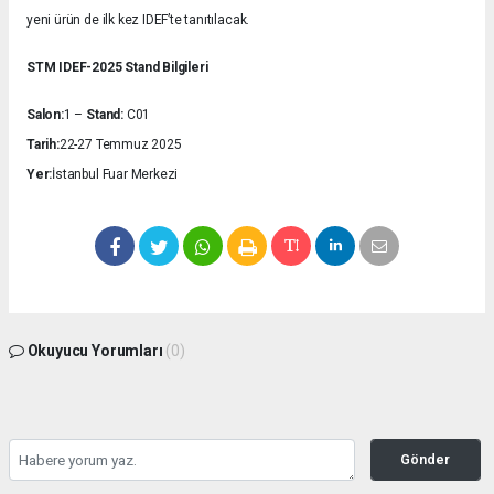
yeni ürün de ilk kez IDEF’te tanıtılacak.
STM IDEF-2025 Stand Bilgileri
Salon:
1 –
Stand:
C01
Tarih:
22-27 Temmuz 2025
Yer:
İstanbul Fuar Merkezi
Okuyucu Yorumları
(0)
Gönder