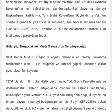
hazırlanıyor. Türkiye’nin en büyük savunma fuarı olan ve Milli Savunma
Bakanlığı’nın ev sahipliğinde, Cumhurbaşkanlığı Savunma Sanayii
Başkanlığı’nın katkılarıyla, Türk Silahlı Kuvvetlerini Güçlendirme Vakfı’nın
sorumluluğunda bu yıl 17’ncisi düzenlenen, Uluslararası Savunma Sanayii
Fuarı (IDEF-2025) 22-27 Temmuz 2025 tarihleri arasında İstanbul Fuar
Merkezi’nde gerçekleştirilecek.
Güleryüz: Denizcilik ve İHA’da 5 Yeni Ürün Sergileyeceğiz
STM Genel Müdürü Özgür Güleryüz, dünyanın en prestijli savunma
fuarlarından olan IDEF’in bölgesel ve küresel çaptaki önemine dikkat
çekerek şunları kaydetti:
“STM olarak, milli mühendislik gücümüzle, Türk Silahlı Kuvvetlerimiz ve
dost/müttefik ülkelerin ihtiyaçlarına modern ve sahada kanıtlanmış
teknolojilerle yanıt veriyoruz. IDEF, yalnızca Türkiye’nin değil, dünyanın en
önemli savunma sanayii buluşmalarından biri. Bu yıl IDEF-2025’te, askeri
denizcilik ve taktik İHA sistemleri alanında geliştirdiğimiz 5 yeni ürünümüz