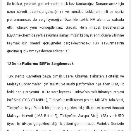
ile birlikte, yetenek gösterimlerimizi ilk kez tanıtacağız. Donanmamız için
uzun süredir üzerinde çalıştığımız ve merakla beklenen milli bir deniz
platformumuzu da sergileyeceğiz. Özellikle taktik İHA alanında sahada
etkili olacak yeni konseptlerimiz olacak. Hem ihracat hedeflerimizi
büyütmek hem de yerli savunma sanayiimizin kabiliyetlerini dünya vitrinine
taşımak için önemli görüşmeler gerçekleştirecek, Türk savunmasının
gücüne güç katmaya devam edeceğiz.”
12 Deniz Platformu IDEF’te Sergilenecek
Türk Deniz Kuvvetleri başta olmak üzere, Ukrayna, Pakistan, Portekiz ve
Malezya Donanmaları için suüstü ve sualtı platformları inşa eden STM, 12
farklı deniz projesini IDEF’te sergileyecek. Türkiye’nin milli fırkateyni projesi
İstif Sınıfı (TCG İSTANBUL), Türkiye’nin milli korvet projesi MİLGEM Ada Sınıfı,
Türkiye’nin Asya Pasifik bölgesine gerçekleştirdiği ilk ve tek korvet ihracatı
Malezya Korveti (LMS Batch-2), Türkiye’nin Avrupa Birliği (AB) ve NATO
üyesi bir ülkeye gerçekleştirdiği ilk askeri gemi ihracatı Portekiz Denizde