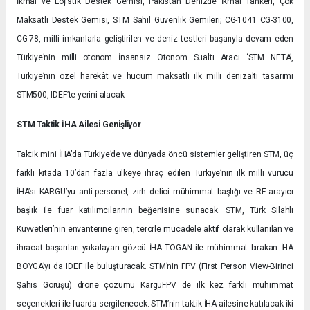
İkmal ve Lojistik Destek Gemisi, Pakistan Denizde İkmal Tankeri, Çok
Maksatlı Destek Gemisi, STM Sahil Güvenlik Gemileri; CG-1041 CG-3100,
CG-78, milli imkanlarla geliştirilen ve deniz testleri başarıyla devam eden
Türkiye’nin milli otonom İnsansız Otonom Sualtı Aracı ‘STM NETA’,
Türkiye’nin özel harekât ve hücum maksatlı ilk milli denizaltı tasarımı
STM500, IDEF’te yerini alacak.
STM Taktik İHA Ailesi Genişliyor
Taktik mini İHA’da Türkiye’de ve dünyada öncü sistemler geliştiren STM, üç
farklı kıtada 10’dan fazla ülkeye ihraç edilen Türkiye’nin ilk milli vurucu
İHA’sı KARGU’yu anti-personel, zırh delici mühimmat başlığı ve RF arayıcı
başlık ile fuar katılımcılarının beğenisine sunacak. STM, Türk Silahlı
Kuvvetleri’nin envanterine giren, terörle mücadele aktif olarak kullanılan ve
ihracat başarıları yakalayan gözcü İHA TOGAN ile mühimmat bırakan İHA
BOYGA’yı da IDEF ile buluşturacak. STM’nin FPV (First Person View-Birinci
Şahıs Görüşü) drone çözümü KarguFPV de ilk kez farklı mühimmat
seçenekleri ile fuarda sergilenecek. STM’nin taktik İHA ailesine katılacak iki