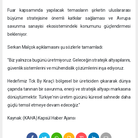
Fuar kapsamında yapılacak temasların şirketin uluslararası
büyüme stratejisine önemli katkılar sağlaması ve Avrupa
savunma sanayisi ekosistemindeki konumunu güçlendirmesi
bekleniyor.
Serkan Malçok açıklamasını şu sözlerle tamamladı:
"Biz yalnızca bugünü üretmiyoruz. Geleceğin stratejik altyapılarını,
güvenlik sistemlerini ve mühendislik çözümlerini inşa ediyoruz.
Hedefimiz Tck By Kıraç'ı bölgesel bir üreticiden çıkararak dünya
çapında tanınan bir savunma, enerji ve stratejik altyapı markasına
dönüştürmektir. Türkiye'nin üretim gücünü küresel sahnede daha
güçlü temsil etmeye devam edeceğiz."
Kaynak: (KAHA) Kapsül Haber Ajansı