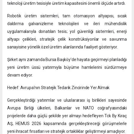
teknoloji üretim tesisiyle üretim kapasitesini önemli ölçüde artırdı.
Robotik üretim sistemleri, tam otomasyon altyapısı, sıcak
daldırma galvanizleme teknolojileri ve ileri mühendislik
uygulamalarıyla donatılan tesis; yol güvenliği sistemleri, enerji
altyapı çelikleri, stratejik çelik konstrüksiyonlar ve savunma
sanayisine yönelik özel üretim alanlarında faaliyet gösteriyor.
Şirket aynı zamanda Bursa Başköy'de hayata geçirmeyi planladığı
yeni üretim üssü yatırımıyla büyüme hamlelerini sürdürmeye
devam ediyor.
Hedef: Avrupa'nın Stratejik Tedarik Zincirinde Yer Almak
Gerçekleştirdiği yatırımlar ve uluslararası iş birlikleri sayesinde
Avrupa Birliği ülkeleri, Balkanlar ve NATO coğrafyasındaki
projelerde daha güçlü şekilde yer almayı hedefleyen Tck By Kıraç
AŞ, HEMUS 2026 kapsamında gerçekleştireceği görüşmelerle
yeni ihracat fırsatları ve stratejik ortaklıklar geliştirmeyi amaçlıyor.