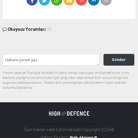
Okuyucu Yorumları
(0)
Gönder
Yorum yazarak Topluluk Kuralları’nı kabul etmiş bulunuyor ve highdefence.com
sitesine yaptığınız yorumunuzla ilgili doğrudan veya dolaylı tüm sorumluluğu tek
başınıza üstleniyorsunuz. Yazılan tüm yorumlardan site yönetimi hiçbir şekilde
sorumlu tutulamaz.
haber paketi
haber scripti
haber yazılımı
Tüm hakları saklı tutulmaktadır.Copyright 2026©
Haber Yazılımı:
Web Aksiyon ®