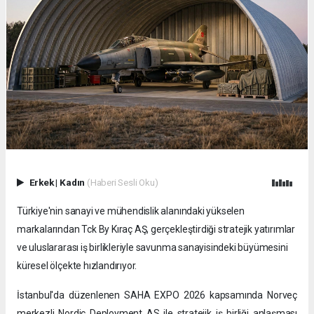
Erkek
|
Kadın
(Haberi Sesli Oku)
Türkiye'nin sanayi ve mühendislik alanındaki yükselen
markalarından Tck By Kıraç AŞ, gerçekleştirdiği stratejik yatırımlar
ve uluslararası iş birlikleriyle savunma sanayisindeki büyümesini
küresel ölçekte hızlandırıyor.
İstanbul'da düzenlenen SAHA EXPO 2026 kapsamında Norveç
merkezli Nordic Deployment AS ile stratejik iş birliği anlaşması