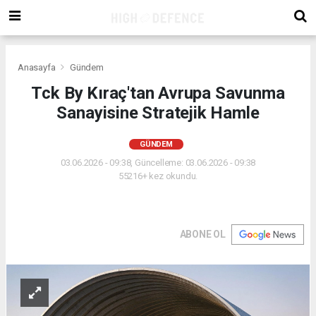
Anasayfa
Gündem
Tck By Kıraç'tan Avrupa Savunma
Sanayisine Stratejik Hamle
GÜNDEM
03.06.2026 - 09:38, Güncelleme: 03.06.2026 - 09:38
55216+ kez okundu.
ABONE OL