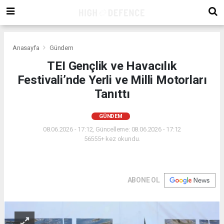
Anasayfa
Gündem
TEI Gençlik ve Havacılık
Festivali’nde Yerli ve Milli Motorları
Tanıttı
GÜNDEM
08.06.2026 - 17:12, Güncelleme: 08.06.2026 - 17:12
56555+ kez okundu.
ABONE OL