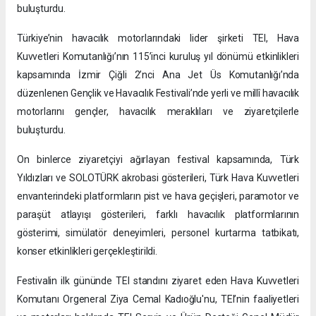
buluşturdu.
Türkiye’nin havacılık motorlarındaki lider şirketi TEI, Hava
Kuvvetleri Komutanlığı’nın 115’inci kuruluş yıl dönümü etkinlikleri
kapsamında İzmir Çiğli 2’nci Ana Jet Üs Komutanlığı’nda
düzenlenen Gençlik ve Havacılık Festivali’nde yerli ve millî havacılık
motorlarını gençler, havacılık meraklıları ve ziyaretçilerle
buluşturdu.
On binlerce ziyaretçiyi ağırlayan festival kapsamında, Türk
Yıldızları ve SOLOTÜRK akrobasi gösterileri, Türk Hava Kuvvetleri
envanterindeki platformların pist ve hava geçişleri, paramotor ve
paraşüt atlayışı gösterileri, farklı havacılık platformlarının
gösterimi, simülatör deneyimleri, personel kurtarma tatbikatı,
konser etkinlikleri gerçekleştirildi.
Festivalin ilk gününde TEI standını ziyaret eden Hava Kuvvetleri
Komutanı Orgeneral Ziya Cemal Kadıoğlu'nu, TEI’nin faaliyetleri