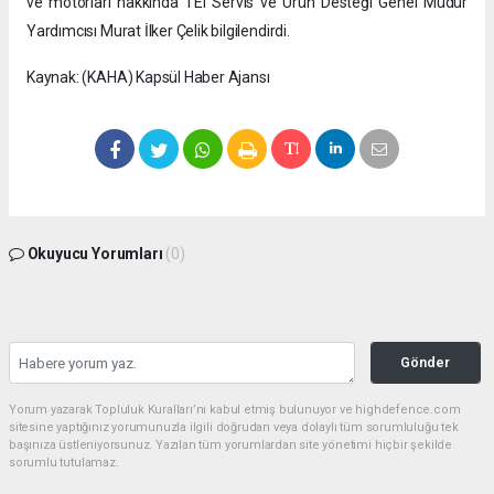
ve motorları hakkında TEI Servis ve Ürün Desteği Genel Müdür
Yardımcısı Murat İlker Çelik bilgilendirdi.
Kaynak: (KAHA) Kapsül Haber Ajansı
Okuyucu Yorumları
(0)
Gönder
Yorum yazarak Topluluk Kuralları’nı kabul etmiş bulunuyor ve highdefence.com
sitesine yaptığınız yorumunuzla ilgili doğrudan veya dolaylı tüm sorumluluğu tek
başınıza üstleniyorsunuz. Yazılan tüm yorumlardan site yönetimi hiçbir şekilde
sorumlu tutulamaz.