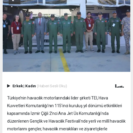
Erkek
|
Kadın
(Haberi Sesli Oku)
Türkiye’nin havacılık motorlarındaki lider şirketi TEI, Hava
Kuvvetleri Komutanlığı’nın 115’inci kuruluş yıl dönümü etkinlikleri
kapsamında İzmir Çiğli 2’nci Ana Jet Üs Komutanlığı’nda
düzenlenen Gençlik ve Havacılık Festivali’nde yerli ve millî havacılık
motorlarını gençler, havacılık meraklıları ve ziyaretçilerle