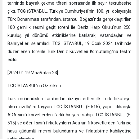
tarihinde bayrak çekme töreni sonrasında ilk seyir tecrübesine
çıktı. TCG İSTANBUL, Türkiye Cumhuriyeti’nin 100. yılı dolayısıyla
Türk Donanması tarafından, İstanbul Boğazı'nda gerçekleştirilen
100 gemilik resmi geçit töreni ile Deniz Harp Okulu’nun 250.
kuruluş yıl dönümü etkinliklerine katılarak, vatandaşları ve
Bahriyelileri selamladı. TCG İSTANBUL, 19 Ocak 2024 tarihinde
düzenlenen törenle Türk Deniz Kuvvetleri Komutanlığı’na teslim
edildi.
[2024 01 19 MaviVatan 23]
TCG İSTANBUL’un Özellikleri
Türk mühendisleri tarafından dizayn edilen ilk Türk fırkateyni
olma özelliğini taşıyan TCG İSTANBUL (F-515), yapısı itibarıyla
ADA sınıfı korvetlerden farklı bir yere sahip. TCG İSTANBUL (F-
515) ve diğer İ sınıfı fırkateynlerin Ada sınıfı korvetlerden farkı ise
hava güdümlü mermi bulundurma ve fırlatabilme kabiliyetine
sahip olmaları.