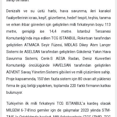
Denizaltı ve su üstü harbi, hava savunma, ileri karakol
faaliyetlerinin icrası, keşif, gözetleme, hedef tespit, teşhis, tanıma
ve erken ihbar görevleri için geliştirilen milli fırkateynin boyu 113
metre, genişliği ise 14,4 metre. İstanbul Tersanesi
Komutanlığı’nda inşa edilen TCG İSTANBUL; Roketsan tarafından
geliştirilen ATMACA Seyir Füzesi, MİDLAS Dikey Atım Lançer
Sistemi ile ASELSAN tarafından geliştirilen Gökdeniz Yakın Hava
Savunma Sistemi, Cenk-S AESA Radarı, Deniz Kuvvetleri
Komutanlığı öncülüğünde HAVELSAN tarafından geliştirilen
ADVENT Savaş Yönetim Sistemi gibi ileri ve milli çözümlere sahip.
Proje kapsamında, 150’den fazla sistem için 80 civarı alt yüklenici
firma ile güç birliği yapılırken, toplamda 220 farklı firmanın katkısı
bulunuyor.
Türkiye’nin ilk milli fırkateyni TCG İSTANBUL’a kardeş olacak
MİLGEM 6-7-8’inci gemiler için de çalışmalar 2023 yılında STM-
TAİS İş Ortaklığında başladı. Milli fırkateynlerin (TCG İZMİR, TCG