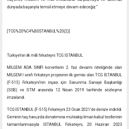
dünyada başarıyla temsil etmeye devam edeceğiz."
[TCG%20%C4%B0STANBUL%20(2)]
Türkiye’nin ilk milli fırkateyni TCG İSTANBUL
MİLGEM ADA SINIFI korvetlerin 2. faz devamı niteliğinde olan
MİLGEM İ sınıfı fırkateyn projesinin ilk gemisi olan TCG İSTANBUL
(F-515) Fırkateyni’nin inşası için Savunma Sanayii Başkanlığı
(SSB) ve STM arasında 12 Nisan 2019 tarihinde sözleşme
imzalandı.
TCG İSTANBUL (F-515) Fırkateyni 23 Ocak 2021'de denize indirildi.
Geminin taş havuzda donatımına müteakip liman kabul testlerinin
tamamlanmasıyla İSTANBUL Fırkateyni, 20 Haziran 2023