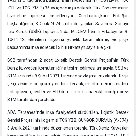
İÇEL ve TCG İZMİT) 36 ay içinde inşa edilerek Türk Donanmasının
hizmetine girmesi hedefleniyor. Cumhurbaşkanı Erdoğan
başkanlığında, 3 Ocak 2024 tarihinde yapılan Savunma Sanayii
İcra Kurulu (SSİK) Toplantısı’nda, MİLGEM İ Sınıfı Fırkateynler 9-
10-11-12. Gemilerin inşasına yönelik karar alınmış ve proje
kapsamında inşa edilecek İ Sınıfı Fırkateyn sayısı 8’e çıktı.
SSB tarafından 2 adet Lojistik Destek Gemisi Projesi’nin Türk
Deniz Kuvvetleri Komutanlığı’na teslim edilmesi amacıyla, SSB ve
STM arasında 9 Şubat 2021 tarihinde sözleşme imzalandı. Proje
çerçevesinde program yönetimi, tedarik, montaj, gemi donatım,
entegrasyon, testler ve ELD’den sorumlu ana yükleniciliği görevi
STM tarafından yürütüldü.
ADA Tersanesi’nde inşa faaliyetleri sürdürülen, Lojistik Destek
Gemisi Projesi'nin ilk gemisi TCG YZB. GÜNGÖR DURMUŞ (A-574),
8 Aralık 2021 tarihinde düzenlenen törenle, Türk Deniz Kuvvetleri
Komutanlığı’na teslim edildi. Projenin ikinci gemisi ÜTĞM. ARİF