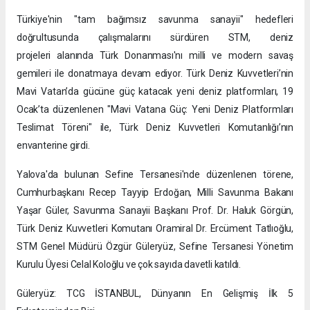
Türkiye'nin "tam bağımsız savunma sanayii" hedefleri
doğrultusunda çalışmalarını sürdüren STM, deniz
projeleri alanında Türk Donanması'nı milli ve modern savaş
gemileri ile donatmaya devam ediyor. Türk Deniz Kuvvetleri’nin
Mavi Vatan’da gücüne güç katacak yeni deniz platformları, 19
Ocak’ta düzenlenen "Mavi Vatana Güç: Yeni Deniz Platformları
Teslimat Töreni" ile, Türk Deniz Kuvvetleri Komutanlığı’nın
envanterine girdi.
Yalova'da bulunan Sefine Tersanesi'nde düzenlenen törene,
Cumhurbaşkanı Recep Tayyip Erdoğan, Milli Savunma Bakanı
Yaşar Güler, Savunma Sanayii Başkanı Prof. Dr. Haluk Görgün,
Türk Deniz Kuvvetleri Komutanı Oramiral Dr. Ercüment Tatlıoğlu,
STM Genel Müdürü Özgür Güleryüz, Sefine Tersanesi Yönetim
Kurulu Üyesi Celal Koloğlu ve çok sayıda davetli katıldı.
Güleryüz: TCG İSTANBUL, Dünyanın En Gelişmiş İlk 5