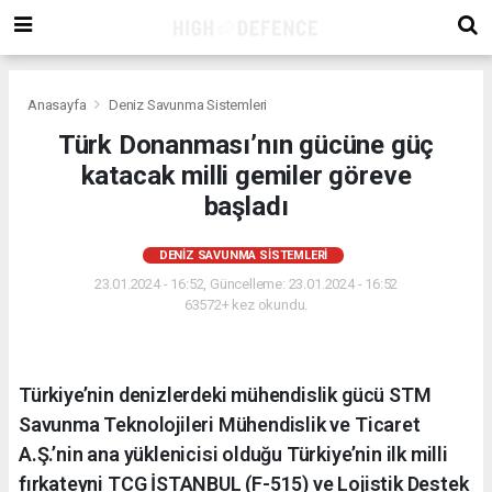
Anasayfa
Deniz Savunma Sistemleri
Türk Donanması’nın gücüne güç
katacak milli gemiler göreve
başladı
DENIZ SAVUNMA SISTEMLERI
23.01.2024 - 16:52, Güncelleme: 23.01.2024 - 16:52
63572+ kez okundu.
Türkiye’nin denizlerdeki mühendislik gücü STM
Savunma Teknolojileri Mühendislik ve Ticaret
A.Ş.’nin ana yüklenicisi olduğu Türkiye’nin ilk milli
fırkateyni TCG İSTANBUL (F-515) ve Lojistik Destek