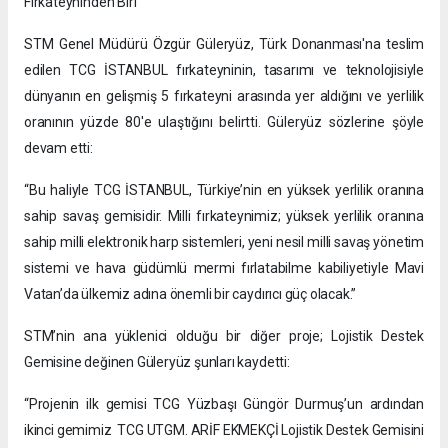
Fırkateyninden Biri
STM Genel Müdürü Özgür Güleryüz, Türk Donanması'na teslim
edilen TCG İSTANBUL fırkateyninin, tasarımı ve teknolojisiyle
dünyanın en gelişmiş 5 fırkateyni arasında yer aldığını ve yerlilik
oranının yüzde 80'e ulaştığını belirtti. Güleryüz sözlerine şöyle
devam etti:
“Bu haliyle TCG İSTANBUL, Türkiye’nin en yüksek yerlilik oranına
sahip savaş gemisidir. Milli fırkateynimiz; yüksek yerlilik oranına
sahip milli elektronik harp sistemleri, yeni nesil milli savaş yönetim
sistemi ve hava güdümlü mermi fırlatabilme kabiliyetiyle Mavi
Vatan’da ülkemiz adına önemli bir caydırıcı güç olacak.”
STM’nin ana yüklenici olduğu bir diğer proje; Lojistik Destek
Gemisine değinen Güleryüz şunları kaydetti:
“Projenin ilk gemisi TCG Yüzbaşı Güngör Durmuş’un ardından
ikinci gemimiz TCG UTGM. ARİF EKMEKÇİ Lojistik Destek Gemisini