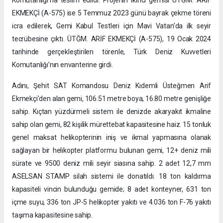
EKMEKÇİ (A-575) ise 5 Temmuz 2023 günü bayrak çekme töreni
icra edilerek, Gemi Kabul Testleri için Mavi Vatan’da ilk seyir
tecrübesine çıktı. ÜTĞM. ARİF EKMEKÇİ (A-575), 19 Ocak 2024
tarihinde gerçekleştirilen törenle, Türk Deniz Kuvvetleri
Komutanlığı’nın envanterine girdi.
Adını, Şehit SAT Komandosu Deniz Kıdemli Üsteğmen Arif
Ekmekçi'den alan gemi, 106.51 metre boya, 16.80 metre genişliğe
sahip. Kıçtan yüzdürmeli sistem ile denizde akaryakıt ikmaline
sahip olan gemi, 82 kişilik mürettebat kapasitesine haiz. 15 tonluk
genel maksat helikopterinin iniş ve ikmal yapmasına olanak
sağlayan bir helikopter platformu bulunan gemi, 12+ deniz mili
sürate ve 9500 deniz mili seyir siasına sahip. 2 adet 12,7 mm
ASELSAN STAMP silah sistemi ile donatıldı. 18 ton kaldırma
kapasiteli vincin bulunduğu gemide; 8 adet konteyner, 631 ton
içme suyu, 336 ton JP-5 helikopter yakıtı ve 4.036 ton F-76 yakıtı
taşıma kapasitesine sahip.