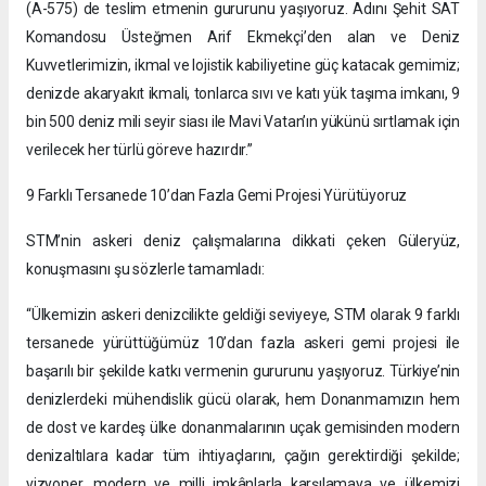
(A-575) de teslim etmenin gururunu yaşıyoruz. Adını Şehit SAT
Komandosu Üsteğmen Arif Ekmekçi’den alan ve Deniz
Kuvvetlerimizin, ikmal ve lojistik kabiliyetine güç katacak gemimiz;
denizde akaryakıt ikmali, tonlarca sıvı ve katı yük taşıma imkanı, 9
bin 500 deniz mili seyir siası ile Mavi Vatan’ın yükünü sırtlamak için
verilecek her türlü göreve hazırdır.”
9 Farklı Tersanede 10’dan Fazla Gemi Projesi Yürütüyoruz
STM’nin askeri deniz çalışmalarına dikkati çeken Güleryüz,
konuşmasını şu sözlerle tamamladı:
“Ülkemizin askeri denizcilikte geldiği seviyeye, STM olarak 9 farklı
tersanede yürüttüğümüz 10’dan fazla askeri gemi projesi ile
başarılı bir şekilde katkı vermenin gururunu yaşıyoruz. Türkiye’nin
denizlerdeki mühendislik gücü olarak, hem Donanmamızın hem
de dost ve kardeş ülke donanmalarının uçak gemisinden modern
denizaltılara kadar tüm ihtiyaçlarını, çağın gerektirdiği şekilde;
vizyoner, modern ve milli imkânlarla karşılamaya ve ülkemizi