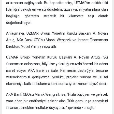
artırmasını sağlayacak. Bu kapasite artışı, UZMAR'ın sektördeki
liderliğini pekiştiren ve sürdürülebilir, uzun vadeli yatırımlara olan
bağlılığını gösteren stratejik bir kilometre taşı olarak
değerlendiriliyor.
Anlaşmaya, UZMAR Group Yönetim Kurulu Başkanı A. Noyan
Altuğ, AKA Bank CEO'su Marck Wengrzik ve İhracat Finansmanı
Direktörü Yücel Yılmaz imza attı.
UZMAR Group Yönetim Kurulu Başkanı A. Noyan Altuğ, "Bu
finansman anlaşması, büyüme yolculuğumuzda önemli bir adımı
işaret ediyor. AKA Bank ve Euler Hermes'in desteğiyle, tersane
yeteneklerimizi genişletme, yenilikçi projeler sunma ve ulusal
ekonomiye katkıda bulunma konusunda iyi bir konumdayız," dedi.
AKA Bank CEO'su Marck Wengrzik ise, "Hızla büyüyen ve gelecek
vaat eden bir endüstriyel sektör olan Türk gemi inşa sanayisini
finanse etmekten mutluluk duyuyoruz," şeklinde konuştu.