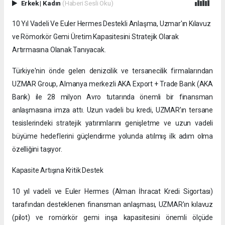
Erkek
|
Kadın
(Haberi Sesli Oku)
10 Yıl Vadeli Ve Euler Hermes Destekli Anlaşma, Uzmar'ın Kılavuz
ve Römorkör Gemi Üretim Kapasitesini Stratejik Olarak
Artırmasına Olanak Tanıyacak.
Türkiye'nin önde gelen denizcilik ve tersanecilik firmalarından
UZMAR Group, Almanya merkezli AKA Export + Trade Bank (AKA
Bank) ile 28 milyon Avro tutarında önemli bir finansman
anlaşmasına imza attı. Uzun vadeli bu kredi, UZMAR’ın tersane
tesislerindeki stratejik yatırımlarını genişletme ve uzun vadeli
büyüme hedeflerini güçlendirme yolunda atılmış ilk adım olma
özelliğini taşıyor.
Kapasite Artışına Kritik Destek
10 yıl vadeli ve Euler Hermes (Alman İhracat Kredi Sigortası)
tarafından desteklenen finansman anlaşması, UZMAR'ın kılavuz
(pilot) ve romörkör gemi inşa kapasitesini önemli ölçüde