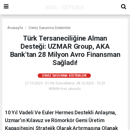
Anasayfa
Deniz Savunma Sistemleri
Türk Tersaneciliğine Alman
Desteği: UZMAR Group, AKA
Bank'tan 28 Milyon Avro Finansman
Sağladı!
DENIZ SAVUNMA SISTEMLERI
27.10.2025 - 01:09, Güncelleme: 28.10.2025 - 10:23
80949+ kez okundu.
10 Yıl Vadeli Ve Euler Hermes Destekli Anlaşma,
Uzmar'ın Kılavuz ve Römorkör Gemi Üretim
Kapasitesini Stratejik Olarak Artırmasına Olanak