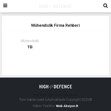
Mühendislik Firma Rehberi
Mühendislik
TEI
haber paketi
haber scripti
haber yazılımı
Tüm hakları saklı tutulmaktadır.Copyright 2026©
Haber Yazılımı:
Web Aksiyon ®