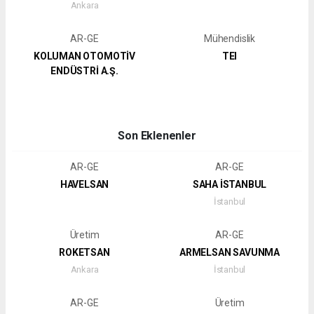
Ankara
AR-GE
Mühendislik
KOLUMAN OTOMOTİV
TEI
ENDÜSTRİ A.Ş.
Son Eklenenler
AR-GE
AR-GE
HAVELSAN
SAHA İSTANBUL
İstanbul
Üretim
AR-GE
ROKETSAN
ARMELSAN SAVUNMA
Ankara
İstanbul
AR-GE
Üretim